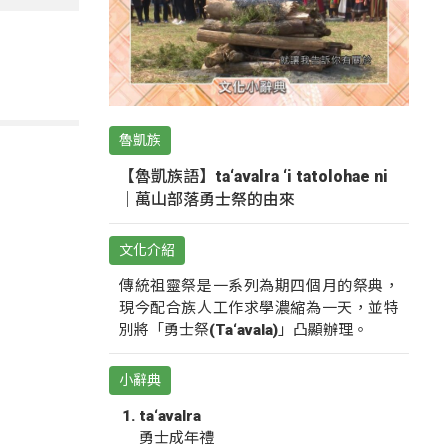
魯凱族
【魯凱族語】ta‘avalra ‘i tatolohae ni
｜萬山部落勇士祭的由來
文化介紹
傳統祖靈祭是一系列為期四個月的祭典，
現今配合族人工作求學濃縮為一天，並特
別將「勇士祭(Ta‘avala)」凸顯辦理。
小辭典
ta‘avalra
勇士成年禮