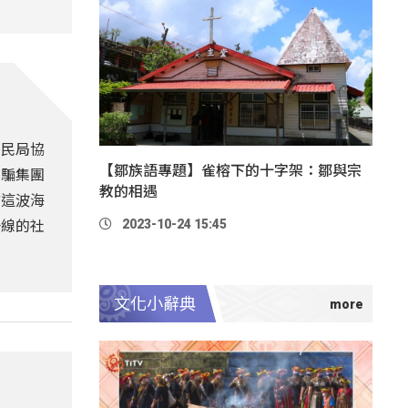
移民局協
【鄒族語專題】雀榕下的十字架：鄒與宗
詐騙集團
教的相遇
歸這波海
2023-10-24 15:45
一線的社
文化小辭典