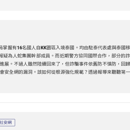
局掌握有16名國人自KK園區入境泰國。均由駐泰代表處與泰國
報疑為人蛇集團幹部成員。而近期警方協同國際合作，部分的
進展。不過人雖然陸續回來了，但詐騙事件依舊防不慎防，回
會安全網的漏洞。該如何從根源強化規範？透過報導來聽聽第
社安網