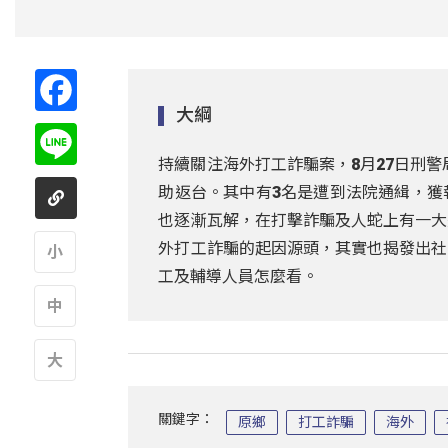
Facebook
大綱
Line
持續關注海外打工詐騙案，8月27日刑警
助返台。其中有3名是遭到法院通緝，獲
也逐漸瓦解，在打擊詐騙及人蛇上有一大
外打工詐騙的起因源頭，其實也揭發出社
工及輔導人員怎麼看。
A
A
A
關鍵字：
原鄉
打工詐騙
海外