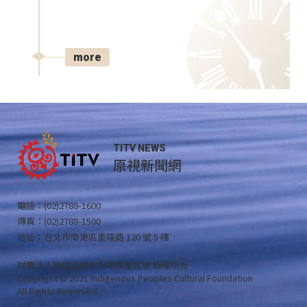
more
TITV NEWS
原視新聞網
電話：(02)2788-1600
傳真：(02)2788-1500
地址：台北市南港區重陽路 120 號 5 樓
財團法人原住民族文化事業基金會 版權所有
Copyright © 2021 Indigenous Peoples Cultural Foundation
All Rights Reserved .