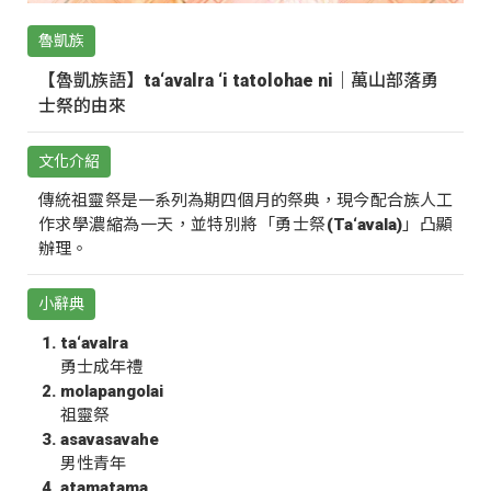
魯凱族
【魯凱族語】ta‘avalra ‘i tatolohae ni｜萬山部落勇
士祭的由來
文化介紹
傳統祖靈祭是一系列為期四個月的祭典，現今配合族人工
作求學濃縮為一天，並特別將「勇士祭(Ta‘avala)」凸顯
辦理。
小辭典
ta‘avalra
勇士成年禮
molapangolai
祖靈祭
asavasavahe
男性青年
atamatama