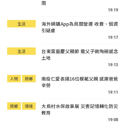
雨
19:19
海外網購App為民間營運 收費、個資
生活
引疑慮
19:17
台東窯藝慶父親節 邀父子做陶碗感念
生活
土地
19:13
南投仁愛表揚16位模範父親 感謝爸爸
人物
原鄉
辛勞
19:11
大鳥村水保故事展 災害記憶轉化防災
原鄉
環境
教育
19:08