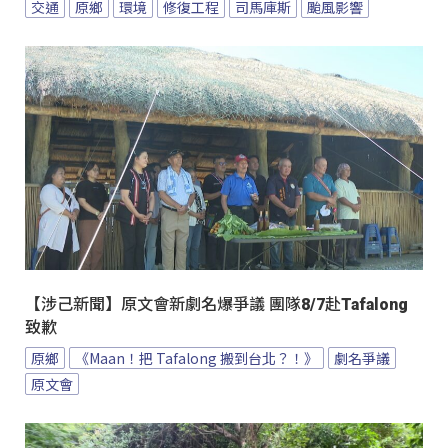
交通
原鄉
環境
修復工程
司馬庫斯
颱風影響
【涉己新聞】原文會新劇名爆爭議 團隊8/7赴Tafalong
致歉
原鄉
《Maan！把 Tafalong 搬到台北？！》
劇名爭議
原文會