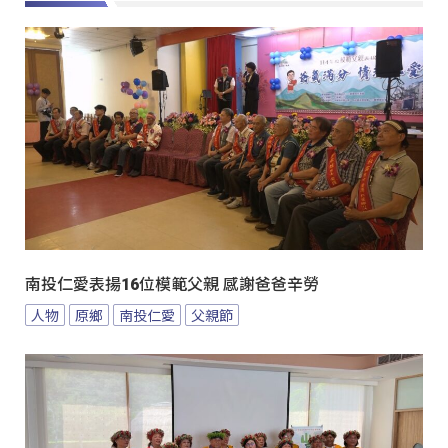
南投仁愛表揚16位模範父親 感謝爸爸辛勞
人物
原鄉
南投仁愛
父親節