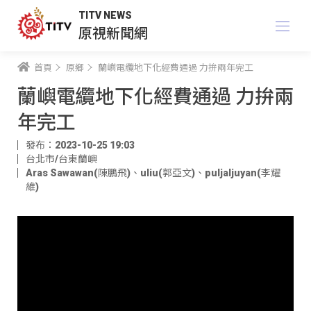
TITV NEWS
原視新聞網
首頁
原鄉
蘭嶼電纜地下化經費通過 力拚兩年完工
蘭嶼電纜地下化經費通過 力拚兩
年完工
發布：2023-10-25 19:03
台北市/台東蘭嶼
Aras Sawawan(陳鵬飛)
、
uliu(郭亞文)
、
puljaljuyan(李耀
維)