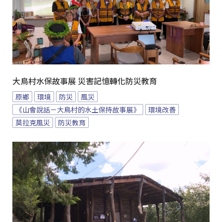
大鳥村水保故事展 災害記憶轉化防災教育
原鄉
環境
防災
風災
《山會說話－大鳥村的水土保持故事展》
環境改善
莫拉克風災
防災教育