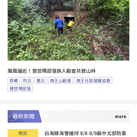
颱風逼近！普悠瑪部落族人勘查共管山林
原鄉
防災
風災
南王山勘查
南王社區發展協會
普悠瑪部落
最新新聞
白海豚海警維持 8/8-8/9晨中北部防豪
防災