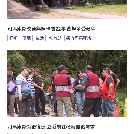
司馬庫斯校舍無照卡關22年 衝擊童受教權
原鄉
環境
生活
教育部
新竹司馬庫斯
司馬庫斯災後復建 立委前往考察盤點需求