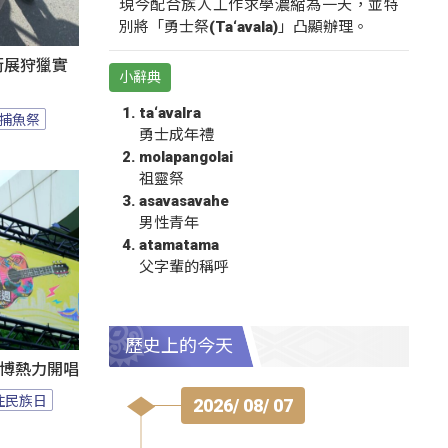
現今配合族人工作求學濃縮為一天，並特
別將「勇士祭(Ta‘avala)」凸顯辦理。
遊街展狩獵實
小辭典
ta‘avalra
捕魚祭
勇士成年禮
molapangolai
祖靈祭
asavasavahe
男性青年
atamatama
父字輩的稱呼
歷史上的今天
1花博熱力開唱
住民族日
2026/ 08/ 07