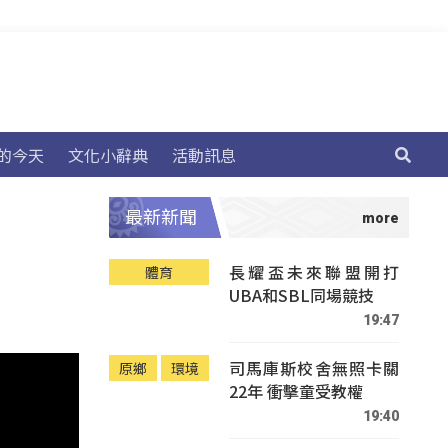
的今天
文化小辭典
活動訊息
最新新聞
長耀盃未來聯盟開打
體育
UBA和SBL同場競技
19:47
司馬庫斯校舍無照卡關
原鄉
環境
22年 衝擊童受教權
19:40