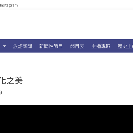
Instagram
族語新聞
新聞性節目
節目表
主播專區
歷史上
化之美
)