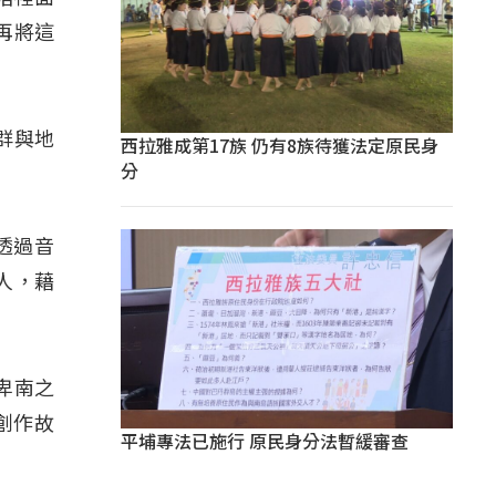
再將這
群與地
西拉雅成第17族 仍有8族待獲法定原民身
分
透過音
人，藉
卑南之
創作故
平埔專法已施行 原民身分法暫緩審查