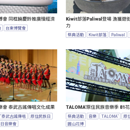
博會 同框饒慶鈴推廣慢經濟
Kiwit部落Paliwal登場 漁獲
力
動
台東博覽會
祭典活動
Kiwit部落
Paliwal
樂會 泰武古謠傳唱文化成果
TALOMA'原住民族音樂季 8
BT泰武古謠傳唱
原住民族日
祭典活動
音樂
TALOMA'
原
族日音樂會
圓山花博