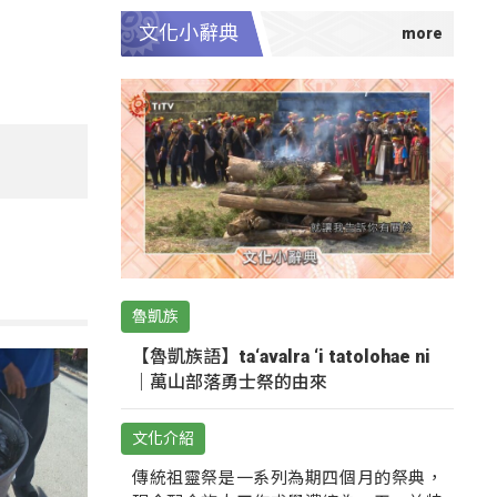
文化小辭典
魯凱族
【魯凱族語】ta‘avalra ‘i tatolohae ni
｜萬山部落勇士祭的由來
文化介紹
傳統祖靈祭是一系列為期四個月的祭典，