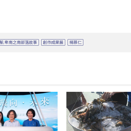
/啟航 卑南之南部落故事
創作成果展
楊慕仁