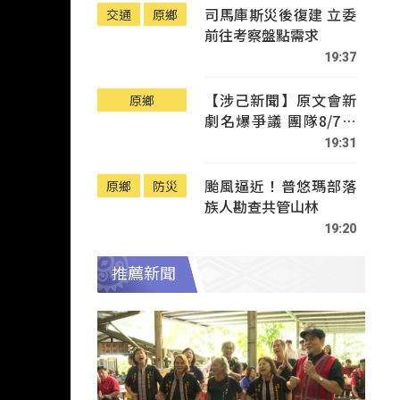
司馬庫斯災後復建 立委
交通
原鄉
前往考察盤點需求
19:37
【涉己新聞】原文會新
原鄉
劇名爆爭議 團隊8/7赴
Tafalong致歉
19:31
颱風逼近！普悠瑪部落
原鄉
防災
族人勘查共管山林
19:20
推薦新聞