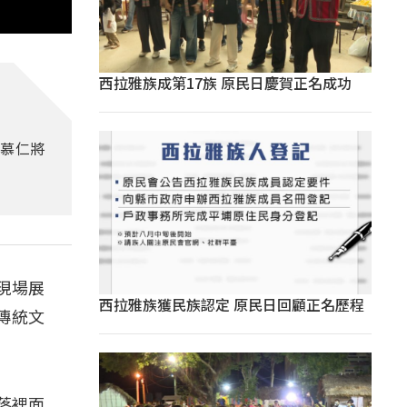
西拉雅族成第17族 原民日慶賀正名成功
楊慕仁將
現場展
西拉雅族獲民族認定 原民日回顧正名歷程
傳統文
落裡面