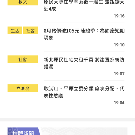
原民大專在學率落後一般生 差距擴大
教文
近4成
19:16
8月豬價破105元 陳駿季：為節慶短期
生活
社會
現象
19:10
新北原民社宅欠租千萬 將建置系統防
社會
錯漏
19:07
取消山、平原立委分類 席次分配、代
立法院
表性惹議
19:04
推薦新聞