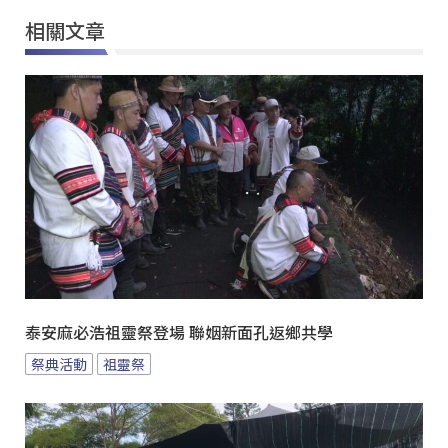
相關文章
泰安麻必浩祖靈祭登場 聯姻新面孔返鄉共學
祭典活動
祖靈祭