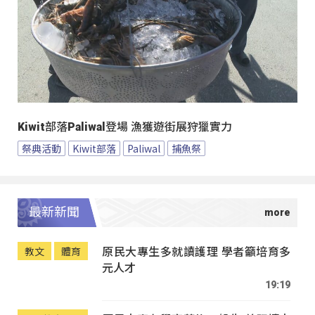
Kiwit部落Paliwal登場 漁獲遊街展狩獵實力
祭典活動
Kiwit部落
Paliwal
捕魚祭
最新新聞
原民大專生多就讀護理 學者籲培育多
教文
體育
元人才
19:19