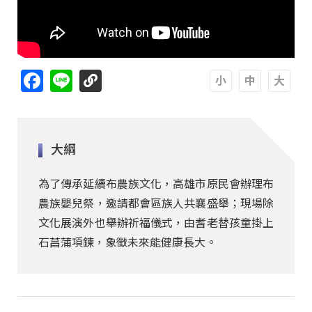
Facebook
Line
A
A
A
大綱
為了傳承延續布農族文化，高雄市原民會辦理布
農族嬰兒祭，邀請都會區族人共襄盛舉；現場除
文化展演外也舉辦祈福儀式，由耆老替孩童掛上
石菖蒲項鍊，象徵未來能健康長大。