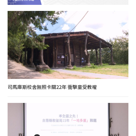
司馬庫斯校舍無照卡關22年 衝擊童受教權