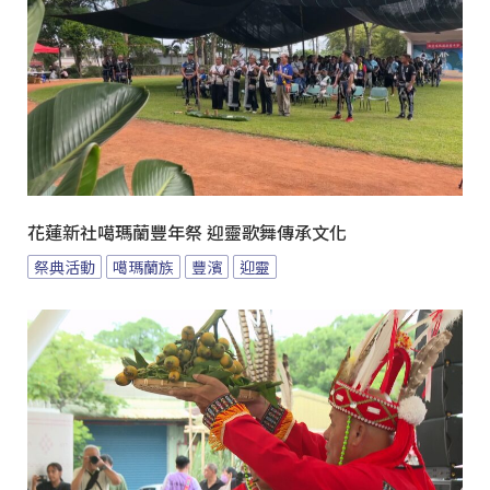
花蓮新社噶瑪蘭豐年祭 迎靈歌舞傳承文化
祭典活動
噶瑪蘭族
豐濱
迎靈