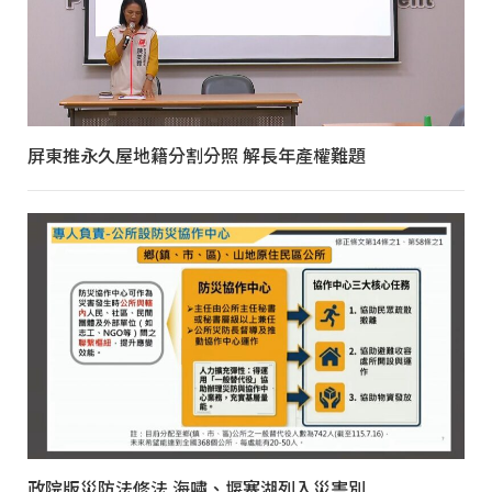
屏東推永久屋地籍分割分照 解長年產權難題
政院版災防法修法 海嘯、堰塞湖列入災害別