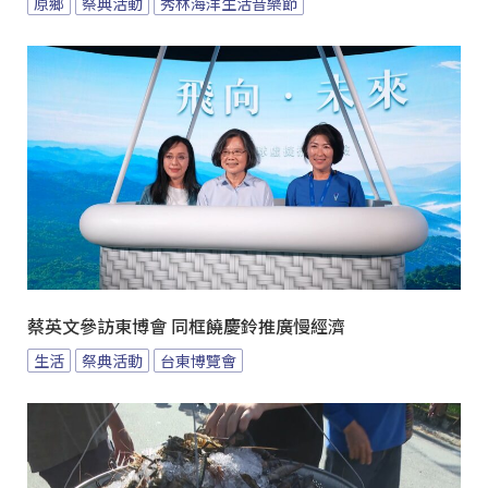
原鄉
祭典活動
秀林海洋生活音樂節
蔡英文參訪東博會 同框饒慶鈴推廣慢經濟
生活
祭典活動
台東博覽會