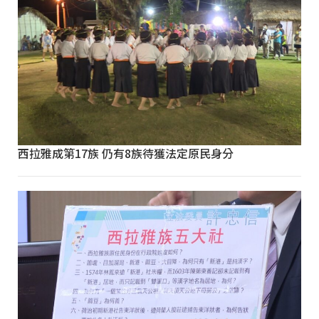
西拉雅成第17族 仍有8族待獲法定原民身分