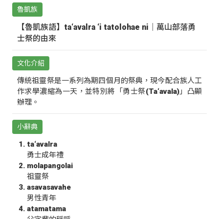
魯凱族
【魯凱族語】ta‘avalra ‘i tatolohae ni｜萬山部落勇
士祭的由來
文化介紹
傳統祖靈祭是一系列為期四個月的祭典，現今配合族人工
作求學濃縮為一天，並特別將「勇士祭(Ta‘avala)」凸顯
辦理。
小辭典
ta‘avalra
勇士成年禮
molapangolai
祖靈祭
asavasavahe
男性青年
atamatama