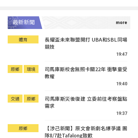
最新新聞
長耀盃未來聯盟開打 UBA和SBL同場
體育
競技
19:47
司馬庫斯校舍無照卡關22年 衝擊童受
原鄉
環境
教權
19:40
司馬庫斯災後復建 立委前往考察盤點
交通
原鄉
需求
19:37
【涉己新聞】原文會新劇名爆爭議 團
原鄉
隊8/7赴Tafalong致歉