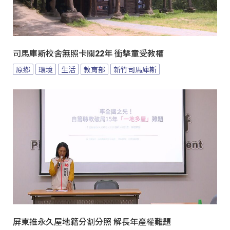
司馬庫斯校舍無照卡關22年 衝擊童受教權
原鄉
環境
生活
教育部
新竹司馬庫斯
屏東推永久屋地籍分割分照 解長年產權難題