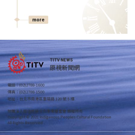
more
TITV NEWS
原視新聞網
電話：(02)2788-1600
傳真：(02)2788-1500
地址：台北市南港區重陽路 120 號 5 樓
財團法人原住民族文化事業基金會 版權所有
Copyright © 2021 Indigenous Peoples Cultural Foundation
All Rights Reserved .