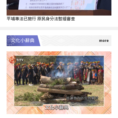
平埔專法已施行 原民身分法暫緩審查
文化小辭典