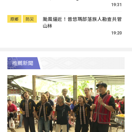
19:31
颱風逼近！普悠瑪部落族人勘查共管
原鄉
防災
山林
19:20
推薦新聞