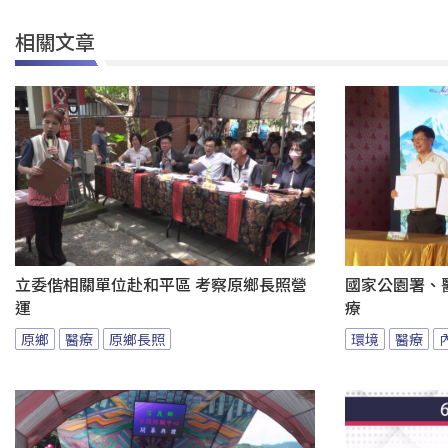
相關文章
立委偕相關單位赴和平區 考察原鄉長照營
國家公園署、
運
療
原鄉
醫療
原鄉長照
環境
醫療