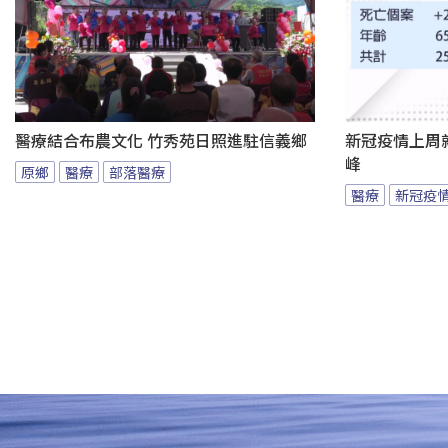
醫療結合布農文化 竹秀苑日照進駐信義鄉
新冠疫情上周
峰
原鄉
醫療
部落醫療
醫療
新冠疫