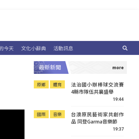
的今天
文化小辭典
活動訊息
最新新聞
法治國小辦棒球交流賽
原鄉
體育
4縣市隊伍共襄盛舉
19:44
台澳原民藝術家共創作
國際
音樂
品 同登Garma音樂節
19:37