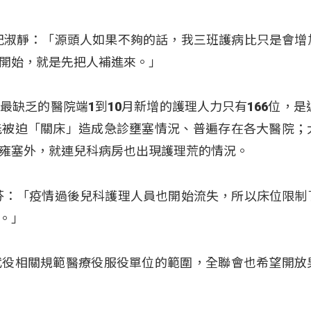
紀淑靜：「源頭人如果不夠的話，我三班護病比只是會增
開始，就是先把人補進來。」
缺乏的醫院端1到10月新增的護理人力只有166位，是近
能被迫「關床」造成急診壅塞情況、普遍存在各大醫院；
雍塞外，就連兒科病房也出現護理荒的情況。
芬：「疫情過後兒科護理人員也開始流失，所以床位限制
。」
代役相關規範醫療役服役單位的範圍，全聯會也希望開放