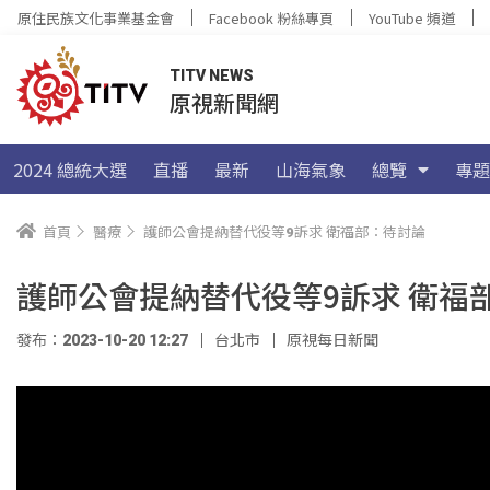
原住民族文化事業基金會
Facebook 粉絲專頁
YouTube 頻道
TITV NEWS
原視新聞網
2024 總統大選
直播
最新
山海氣象
總覽
專題
首頁
醫療
護師公會提納替代役等9訴求 衛福部：待討論
護師公會提納替代役等9訴求 衛福
發布：2023-10-20 12:27
台北市
原視每日新聞