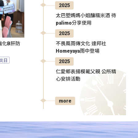
2025
太巴塱媽媽小姐釀糯米酒 待
palimo分享使用
2025
不畏風雨傳文化 達邦社
強化B肝防
Homeyaya雨中登場
炎日
2025
仁愛鄉表揚模範父親 公所精
心安排活動
more