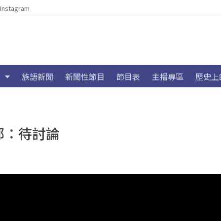
Instagram
族語新聞
新聞性節目
節目表
主播專區
歷史上
部：待討論