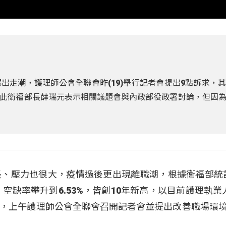
出走潮，護理師公會全聯會昨(19)舉行記者會提出9點訴求，
此衛福部長薛瑞元表示相關議題會與內政部役政署討論，但因
長、壓力也很大，疫情過後更出現離職潮，根據衛福部統
9%、空缺率攀升到6.53%，皆創10年新高，以目前護理執業
00人，上午護理師公會全聯會召開記者會並提出改善職場環境