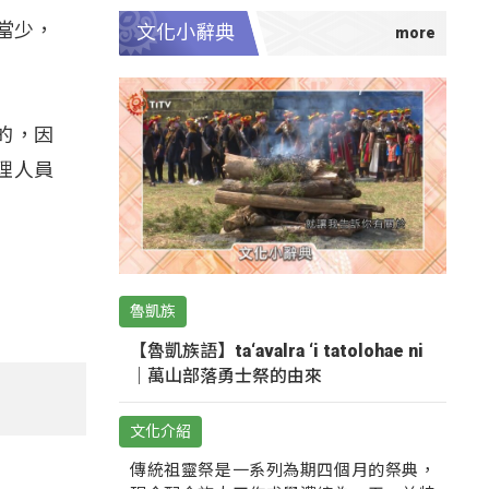
當少，
文化小辭典
的，因
理人員
魯凱族
【魯凱族語】ta‘avalra ‘i tatolohae ni
｜萬山部落勇士祭的由來
文化介紹
傳統祖靈祭是一系列為期四個月的祭典，