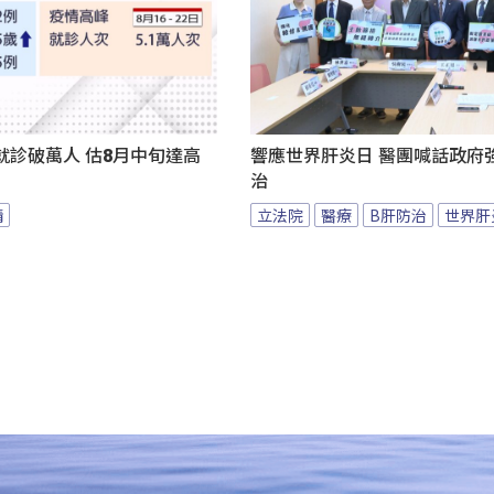
就診破萬人 估8月中旬達高
響應世界肝炎日 醫團喊話政府
治
情
立法院
醫療
B肝防治
世界肝