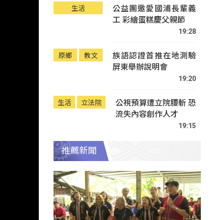
公益團邀愛國浦長輩義
生活
工 彩繪蛋糕慶父親節
19:28
族語認證首推在地測驗
原鄉
教文
屏東舉辦說明會
19:20
公視預算遭立院腰斬 恐
生活
立法院
流失內容創作人才
19:15
推薦新聞