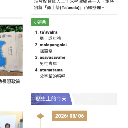
現今配合族人工作求學濃縮為一天，並特
別將「勇士祭(Ta‘avala)」凸顯辦理。
小辭典
ta‘avalra
勇士成年禮
molapangolai
祖靈祭
asavasavahe
男性青年
atamatama
父字輩的稱呼
動長照政策
歷史上的今天
2026/ 08/ 06