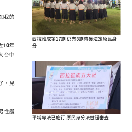
加我的
西拉雅成第17族 仍有8族待獲法定原民身
分
10年
大台中
了，兒
男性護
平埔專法已施行 原民身分法暫緩審查