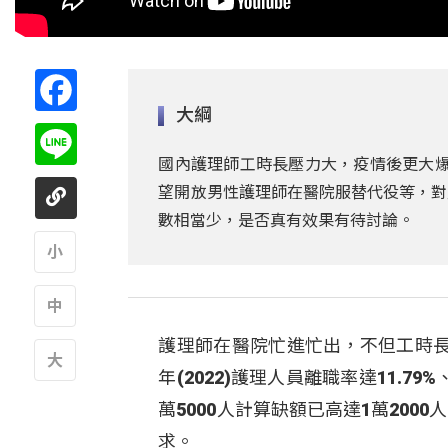
Facebook
大綱
Line
國內護理師工時長壓力大，疫情後更大爆
望開放男性護理師在醫院服替代役等，對
數相當少，是否真有效果有待討論。
A
護理師在醫院忙進忙出，不但工時
A
年(2022)護理人員離職率達11.7
A
萬5000人計算缺額已高達1萬20
求。