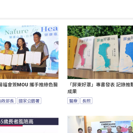
醫福會簽MOU 攜手推綠色醫
「屏東好罩」專書發表 記錄推
成果
內政部長
國家公園署
醫療
長照