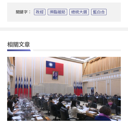
關鍵字：
政經
瀕臨破局
總統大選
藍白合
相關文章