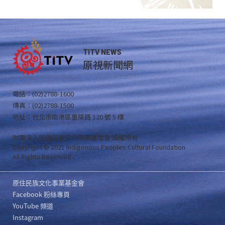
TITV NEWS
原視新聞網
電話：(02)2788-1600
傳真：(02)2788-1500
地址：台北市南港區重陽路 120 號 5 樓
財團法人原住民族文化事業基金會 版權所有
Copyright © 2021 Indigenous Peoples Cultural Foundation
All Rights Reserved .
原住民族文化事業基金會
Facebook 粉絲專頁
YouTube 頻道
Instagram