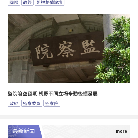
國際
政經
凱達格蘭論壇
監院陷空窗期 朝野不同立場牽動後續發展
政經
監察委員
監察院
最新新聞