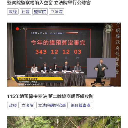
監察院監察權陷入空窗 立法院舉行公聽會
政經
社會
監察院
立法院
115年總預算拚表決 第二輪協商朝野續攻防
政經
立法院
立法院朝野協商
總預算審查