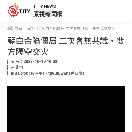
TITV NEWS
原視新聞網
首頁
政經
藍白合陷僵局 二次會無共識、雙方隔空交火
藍白合陷僵局 二次會無共識、雙
方隔空交火
發布：2023-10-19 19:03
台北市
Iku Lo'oh(張治平)
、
tjivuluwan(孫政賢)