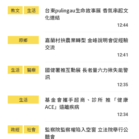
台東pulingau生命故事展 香氛串起文
教文
生活
化連結
12:44
嘉蘭村拚農業轉型 金峰說明會促經驗
原鄉
交流
12:41
國健署推互動展 長者量六力揪失能警
生活
醫療
訊
12:35
基金會攜手超商、診所 推「健康
生活
ACE」遠離疾病
12:34
監察院監察權陷入空窗 立法院舉行公
政經
社會
聽會