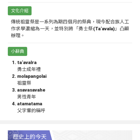
文化介紹
傳統祖靈祭是一系列為期四個月的祭典，現今配合族人工
作求學濃縮為一天，並特別將「勇士祭(Ta‘avala)」凸顯
辦理。
小辭典
ta‘avalra
勇士成年禮
molapangolai
祖靈祭
asavasavahe
男性青年
atamatama
父字輩的稱呼
歷史上的今天