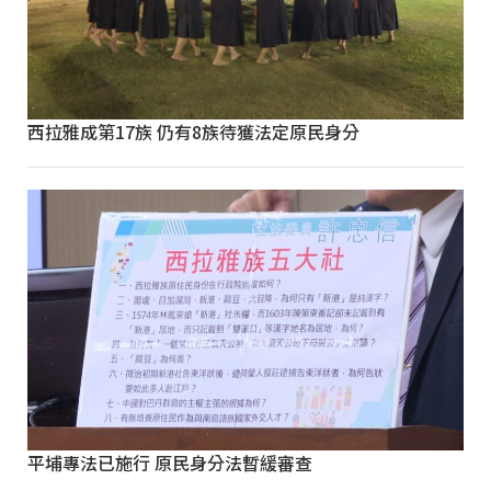
西拉雅成第17族 仍有8族待獲法定原民身分
平埔專法已施行 原民身分法暫緩審查