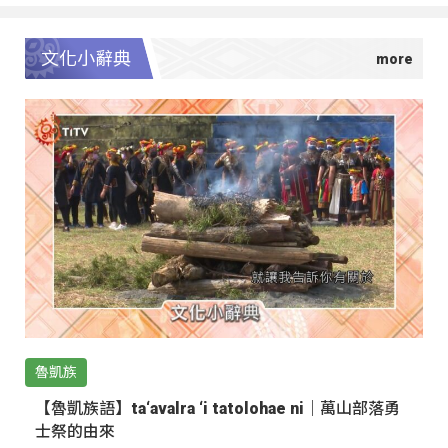
文化小辭典
魯凱族
【魯凱族語】ta‘avalra ‘i tatolohae ni｜萬山部落勇
士祭的由來