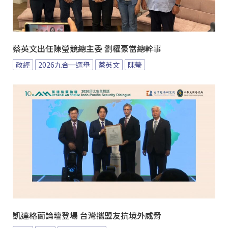
蔡英文出任陳瑩競總主委 劉櫂豪當總幹事
政經
2026九合一選舉
蔡英文
陳瑩
凱達格蘭論壇登場 台灣攜盟友抗境外威脅