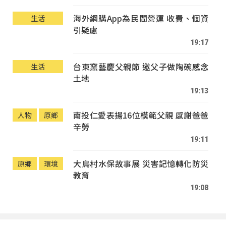
海外網購App為民間營運 收費、個資
生活
引疑慮
19:17
台東窯藝慶父親節 邀父子做陶碗感念
生活
土地
19:13
南投仁愛表揚16位模範父親 感謝爸爸
人物
原鄉
辛勞
19:11
大鳥村水保故事展 災害記憶轉化防災
原鄉
環境
教育
19:08