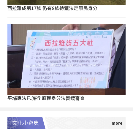
西拉雅成第17族 仍有8族待獲法定原民身分
平埔專法已施行 原民身分法暫緩審查
文化小辭典