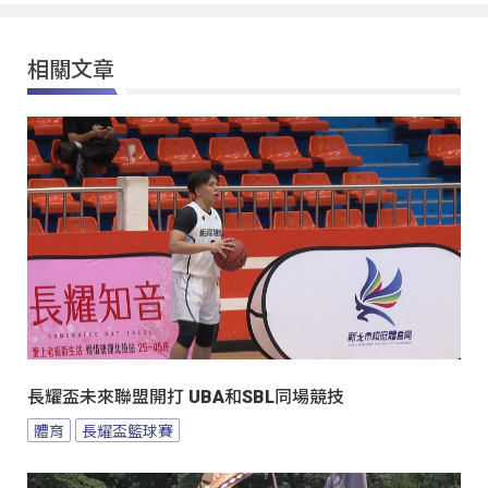
相關文章
長耀盃未來聯盟開打 UBA和SBL同場競技
體育
長耀盃籃球賽