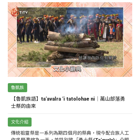
魯凱族
【魯凱族語】ta‘avalra ‘i tatolohae ni｜萬山部落勇
士祭的由來
文化介紹
傳統祖靈祭是一系列為期四個月的祭典，現今配合族人工
作求學濃縮為一天，並特別將「勇士祭(Ta‘avala)」凸顯