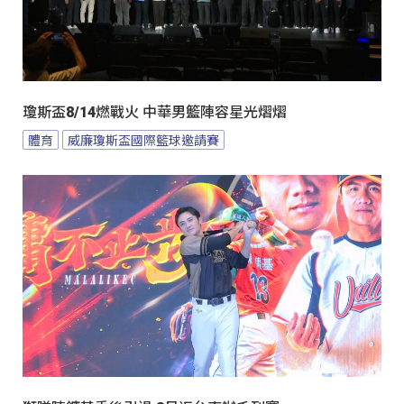
瓊斯盃8/14燃戰火 中華男籃陣容星光熠熠
體育
威廉瓊斯盃國際籃球邀請賽