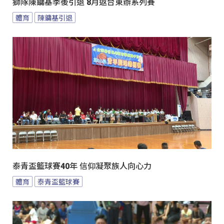
獅隊陳鏞基季後引退 8月返台東辦系列賽
體育
陳鏞基引退
泰青盃籃球賽40年 信仰凝聚族人向心力
體育
泰青盃籃球賽