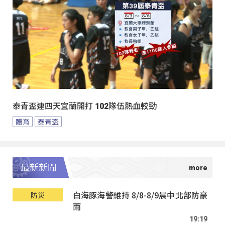
泰青盃連四天宜蘭開打 102隊伍熱血較勁
體育
泰青盃
最新新聞
白海豚海警維持 8/8-8/9晨中北部防豪
防災
雨
19:19