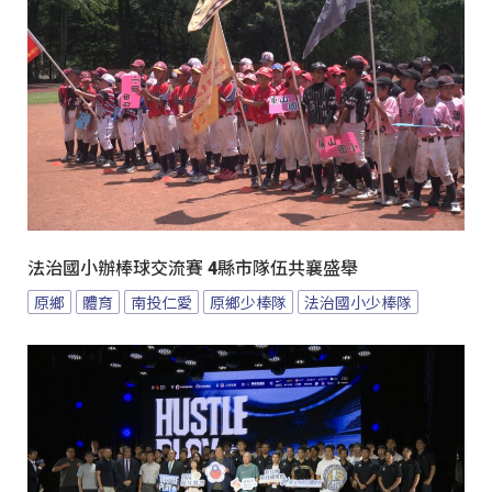
法治國小辦棒球交流賽 4縣市隊伍共襄盛舉
原鄉
體育
南投仁愛
原鄉少棒隊
法治國小少棒隊