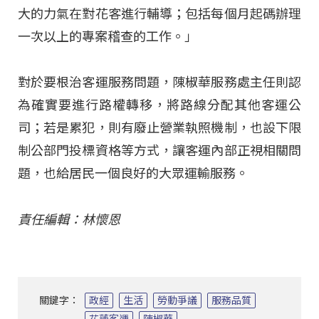
大的力氣在對花客進行輔導；包括每個月起碼辦理
一次以上的專案稽查的工作。」
對於要根治客運服務問題，陳椒華服務處主任則認
為確實要進行路權轉移，將路線分配其他客運公
司；若是累犯，則有廢止營業執照機制，也設下限
制公部門投標資格等方式，讓客運內部正視相關問
題，也給居民一個良好的大眾運輸服務。
責任編輯：林懷恩
關鍵字：
政經
生活
勞動爭議
服務品質
花蓮客運
陳椒華