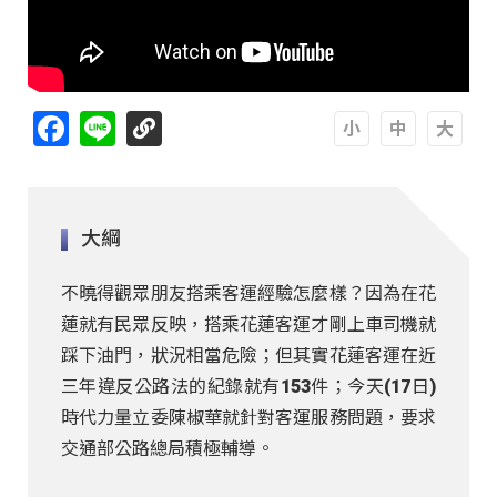
Facebook
Line
A
A
A
大綱
不曉得觀眾朋友搭乘客運經驗怎麼樣？因為在花
蓮就有民眾反映，搭乘花蓮客運才剛上車司機就
踩下油門，狀況相當危險；但其實花蓮客運在近
三年違反公路法的紀錄就有153件；今天(17日)
時代力量立委陳椒華就針對客運服務問題，要求
交通部公路總局積極輔導。