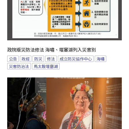
政院版災防法修法 海嘯、堰塞湖列入災害別
公告
政經
防災
修法
成立防災協作中心
海嘯
災害防治法
馬太鞍堰塞湖