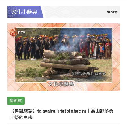
文化小辭典
魯凱族
【魯凱族語】ta‘avalra ‘i tatolohae ni｜萬山部落勇
士祭的由來