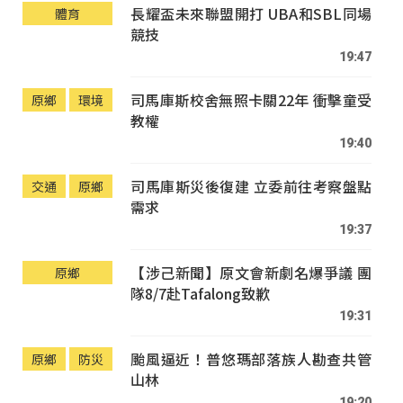
長耀盃未來聯盟開打 UBA和SBL同場
體育
競技
19:47
司馬庫斯校舍無照卡關22年 衝擊童受
原鄉
環境
教權
19:40
司馬庫斯災後復建 立委前往考察盤點
交通
原鄉
需求
19:37
【涉己新聞】原文會新劇名爆爭議 團
原鄉
隊8/7赴Tafalong致歉
19:31
颱風逼近！普悠瑪部落族人勘查共管
原鄉
防災
山林
19:20