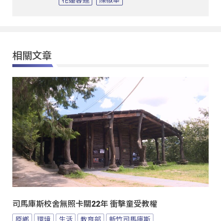
相關文章
司馬庫斯校舍無照卡關22年 衝擊童受教權
原鄉
環境
生活
教育部
新竹司馬庫斯