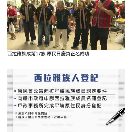
西拉雅族成第17族 原民日慶賀正名成功