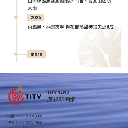
白海豚颱風暴風圈縮小 竹苗、台北山區防
大雨
2026
兩颱風、猴害夾擊 梅花部落甜柿損失近6成
more
TITV NEWS
原視新聞網
電話：(02)2788-1600
傳真：(02)2788-1500