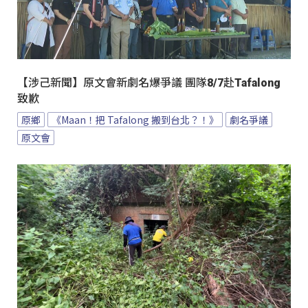
【涉己新聞】原文會新劇名爆爭議 團隊8/7赴Tafalong
致歉
原鄉
《Maan！把 Tafalong 搬到台北？！》
劇名爭議
原文會