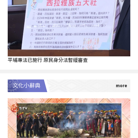
平埔專法已施行 原民身分法暫緩審查
文化小辭典