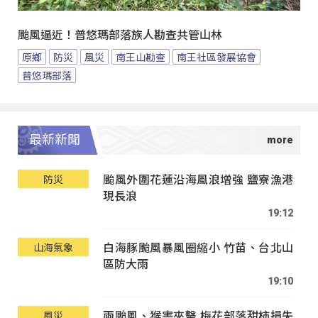
颱風逼近！普悠瑪部落族人勘查共管山林
原鄉
防災
風災
南王山勘查
南王社區發展協會
普悠瑪部落
最新新聞
颱風外圍花蓮沿海風浪增強 鹽寮漁港
防災
現長浪
19:12
白海豚颱風暴風圈縮小 竹苗、台北山
山海氣象
區防大雨
19:10
兩颱風、猴害夾擊 梅花部落甜柿損失
風災