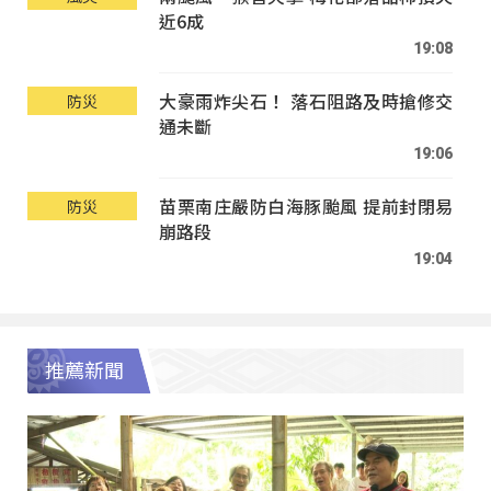
近6成
19:08
大豪雨炸尖石！ 落石阻路及時搶修交
防災
通未斷
19:06
苗栗南庄嚴防白海豚颱風 提前封閉易
防災
崩路段
19:04
推薦新聞