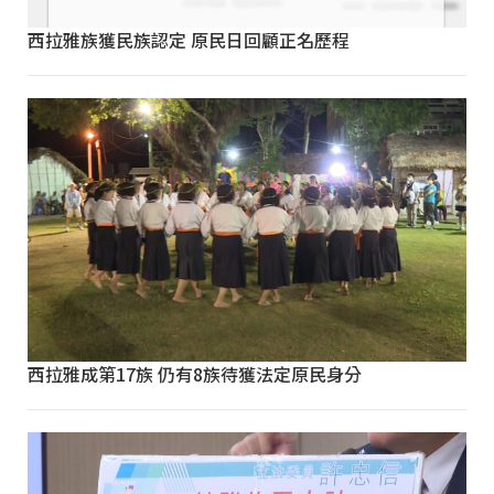
西拉雅族獲民族認定 原民日回顧正名歷程
西拉雅成第17族 仍有8族待獲法定原民身分