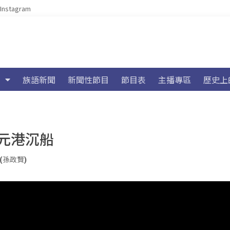
Instagram
族語新聞
新聞性節目
節目表
主播專區
歷史上
元港沉船
an(孫政賢)