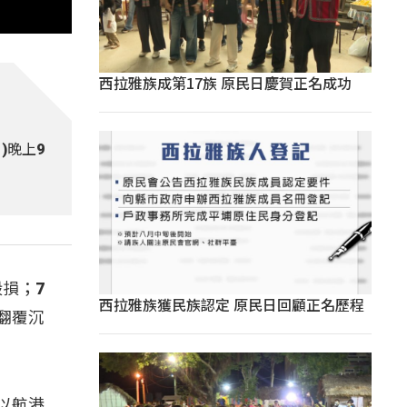
西拉雅族成第17族 原民日慶賀正名成功
)晚上9
損；7
西拉雅族獲民族認定 原民日回顧正名歷程
翻覆沉
以航港