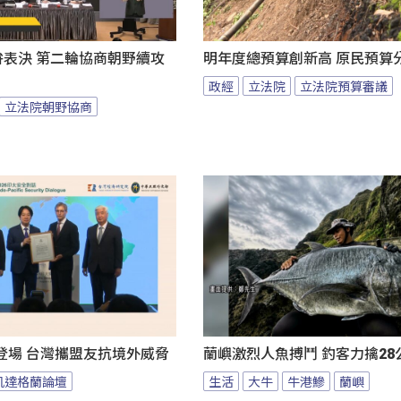
拚表決 第二輪協商朝野續攻
明年度總預算創新高 原民預算
政經
立法院
立法院預算審議
立法院朝野協商
登場 台灣攜盟友抗境外威脅
蘭嶼激烈人魚搏鬥 釣客力擒28
凱達格蘭論壇
生活
大牛
牛港鰺
蘭嶼