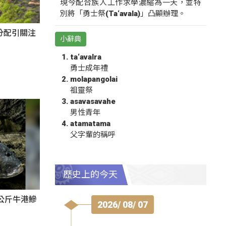
現今配合族人工作求學濃縮為一天，並特
別將「勇士祭(Ta‘avala)」凸顯辦理。
分配引關注
小辭典
ta‘avalra
勇士成年禮
molapangolai
祖靈祭
asavasavahe
男性青年
atamatama
父字輩的稱呼
歷史上的今天
公斤牛港鰺
2026/ 08/ 07