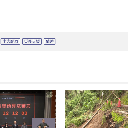
小犬颱風
災後支援
蘭嶼