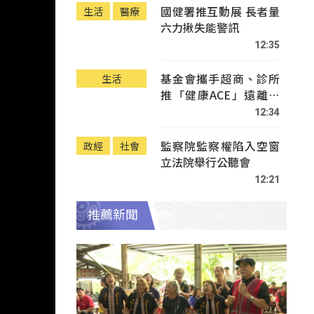
國健署推互動展 長者量
生活
醫療
六力揪失能警訊
12:35
基金會攜手超商、診所
生活
推「健康ACE」遠離疾
病
12:34
監察院監察權陷入空窗
政經
社會
立法院舉行公聽會
12:21
推薦新聞