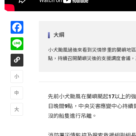
Facebook
大綱
Line
小犬颱風過後來看到災情慘重的蘭嶼地區
點，持續召開蘭嶼災後的支援調度會議，
A
先前小犬颱風在蘭嶼颳起17以上的
A
日晚間9點，中央災害應變中心持續
沒的船隻進行吊離。
A
消防署災情監控及搜索救援組副組長