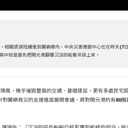
。相關資源陸續進到蘭嶼鄉內，中央災害應變中心也在昨天(7日
其中就是要先把開元港翻覆沉沒的船隻吊掛上來。
強陣風，幾乎摧毀整島的交通、基礎建設，更有多處民宅毀
針對蘭嶼救災的支援進度展開會議，將對開元港約有80艘
 陳坤佐：「沉沒的這些船舶已經影響到航線的部分，所