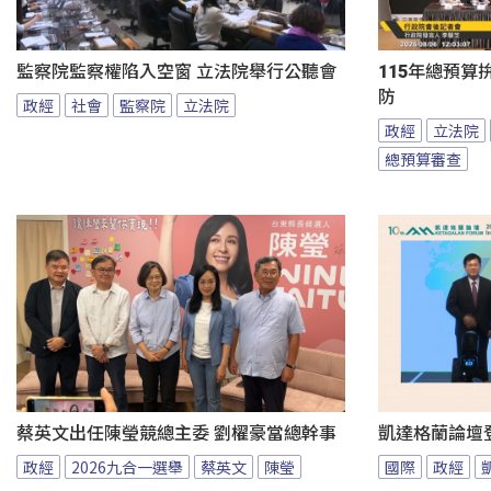
監察院監察權陷入空窗 立法院舉行公聽會
115年總預算
防
政經
社會
監察院
立法院
政經
立法院
總預算審查
蔡英文出任陳瑩競總主委 劉櫂豪當總幹事
凱達格蘭論壇
政經
2026九合一選舉
蔡英文
陳瑩
國際
政經