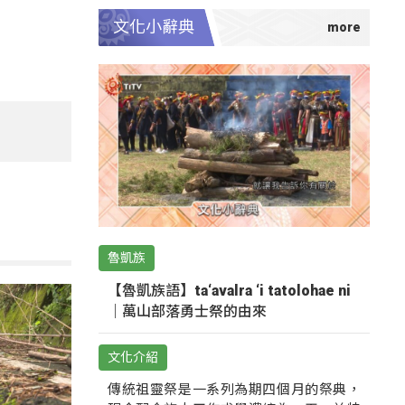
文化小辭典
魯凱族
【魯凱族語】ta‘avalra ‘i tatolohae ni
｜萬山部落勇士祭的由來
文化介紹
傳統祖靈祭是一系列為期四個月的祭典，