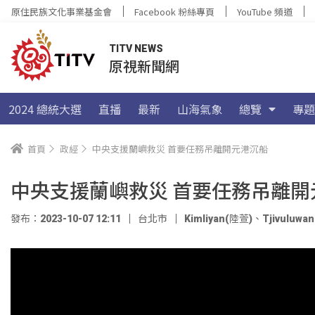
原住民族文化事業基金會
Facebook 粉絲專頁
YouTube 頻道
TITV NEWS
原視新聞網
2024 總統大選
直播
最新
山海氣象
總覽
專題
首頁
政經
中央支援蘭嶼救災 首要任務吊離開元港沉船
中央支援蘭嶼救災 首要任務吊離開
發布：2023-10-07 12:11
台北市
Kimliyan(陸萱)
、
Tjivuluw