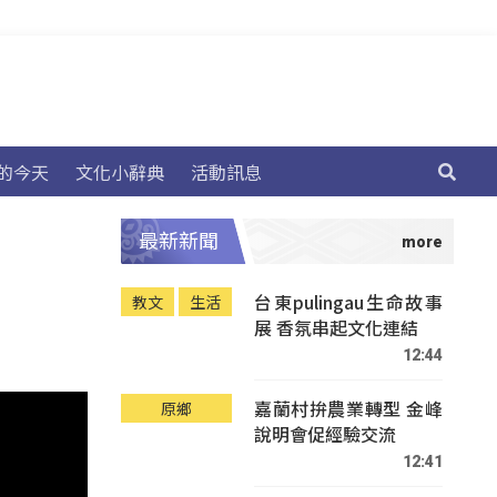
的今天
文化小辭典
活動訊息
最新新聞
台東pulingau生命故事
教文
生活
展 香氛串起文化連結
12:44
嘉蘭村拚農業轉型 金峰
原鄉
說明會促經驗交流
12:41