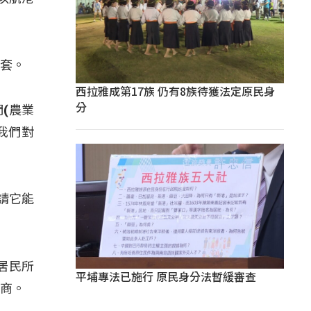
解套。
西拉雅成第17族 仍有8族待獲法定原民身
分
(農業
我們對
請它能
居民所
平埔專法已施行 原民身分法暫緩審查
研商。