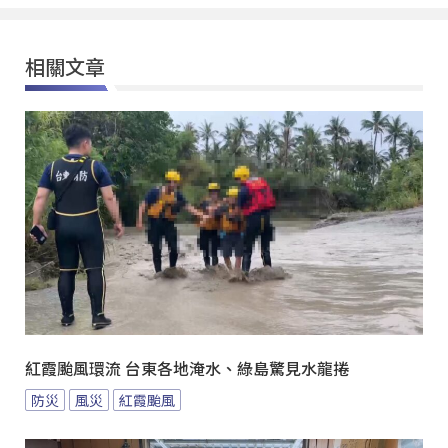
相關文章
紅霞颱風環流 台東各地淹水、綠島驚見水龍捲
防災
風災
紅霞颱風