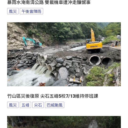
暴雨水淹南清公路 雙載機車遭沖走釀憾事
風災
午後雷陣雨
竹山區災後復原 尖石五峰5校7/13維持停班課
風災
五峰
尖石
巴威颱風