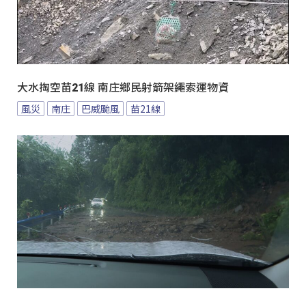
大水掏空苗21線 南庄鄉民射箭架繩索運物資
風災
南庄
巴威颱風
苗21線