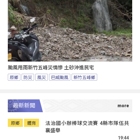
颱風甩雨新竹五峰災情慘 土砂沖進民宅
原鄉
防災
風災
巴威颱風
新竹五峰鄉
最新新聞
法治國小辦棒球交流賽 4縣市隊伍共
原鄉
體育
襄盛舉
19:44