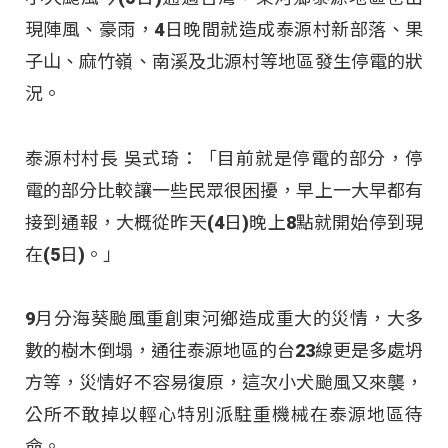
現陣風、豪雨，4日晚間就造成泰源村新部落、果
子山、麻竹嶺、南溪及北源村等地區發生停電的狀
況。
泰源村村長 吳式琦：「目前就是停電的部分，停
電的部分比較讓一些民眾很困擾，早上一大早都有
接到通報，大概從昨天(4日)晚上8點就開始停到現
在(5日)。」
9月分海葵颱風重創東河鄉造成重大的災情，大多
數的樹木倒塌，通往泰源地區的台23線更是多處坍
方等，災情好不容易復原，這次小犬颱風又來襲，
公所不敢掉以輕心特別派駐重機械在泰源地區待
命。