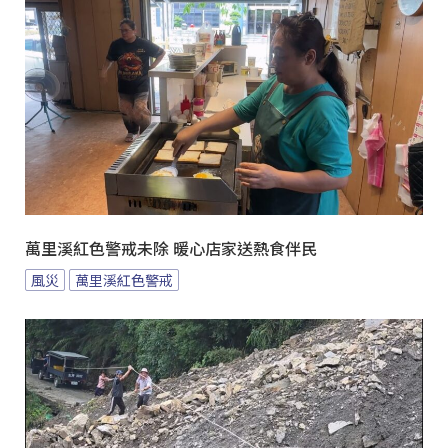
萬里溪紅色警戒未除 暖心店家送熱食伴民
風災
萬里溪紅色警戒