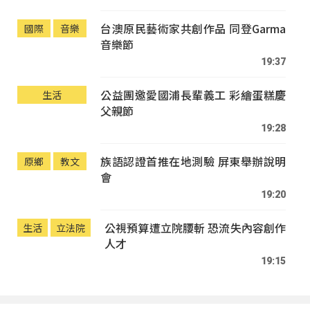
台澳原民藝術家共創作品 同登Garma
國際
音樂
音樂節
19:37
公益團邀愛國浦長輩義工 彩繪蛋糕慶
生活
父親節
19:28
族語認證首推在地測驗 屏東舉辦說明
原鄉
教文
會
19:20
公視預算遭立院腰斬 恐流失內容創作
生活
立法院
人才
19:15