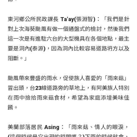
東河鄉公所民政課長 Ta’ay(張淵智)：「我們是針
對上次海葵颱風有做一個通盤式的檢討，然後我們
這一次是有進駐六台的大型機具在各個地點，最主
要是洞內(泰源)，因為洞內比較容易道路坍方以及
阻斷。」
颱風帶來豐盛的雨水，促使族人喜愛的「雨來菇」
冒出頭，台23線道路旁的草地上，有阿美族人特別
在雨中撿拾雨來菇食材，希望為家庭添增美味佳
餚。
美蘭部落居民 Asing：「雨來菇、情人的眼淚，
(這個時候是它出現的時間嗎？)下雨的時候就會，