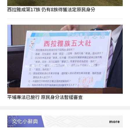
西拉雅成第17族 仍有8族待獲法定原民身分
平埔專法已施行 原民身分法暫緩審查
文化小辭典