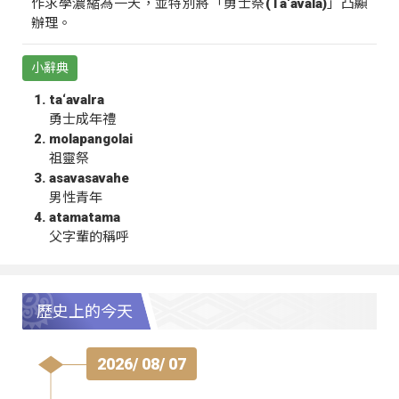
作求學濃縮為一天，並特別將「勇士祭(Ta‘avala)」凸顯
辦理。
小辭典
ta‘avalra
勇士成年禮
molapangolai
祖靈祭
asavasavahe
男性青年
atamatama
父字輩的稱呼
歷史上的今天
2026/ 08/ 07