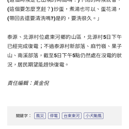
(這個要怎麼烹飪？)炒蛋，煮湯也可以、蛋花湯，
(帶回去還要清洗嗎?)是的，要洗很久。」
泰源、北源村位處東河鄉的山區，北源村5日下午
已經完成復電；不過泰源村新部落、麻竹嶺、果子
山、南溪部落，截至5日下午5點仍然處在沒電的狀
況，居民期望能趕快復電。
責任編輯：黃金倪
關鍵字：
風災
停電
台東東河
小犬颱風