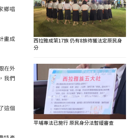
家鄉唱
的計畫成
西拉雅成第17族 仍有8族待獲法定原民身
分
跟在外
，我們
有了這個
平埔專法已施行 原民身分法暫緩審查
農特產