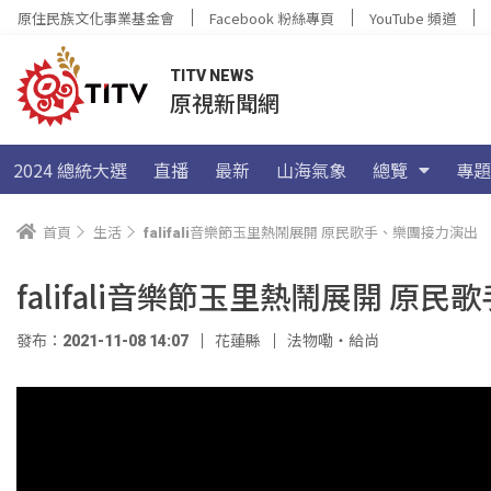
原住民族文化事業基金會
Facebook 粉絲專頁
YouTube 頻道
TITV NEWS
原視新聞網
2024 總統大選
直播
最新
山海氣象
總覽
專題
首頁
生活
falifali音樂節玉里熱鬧展開 原民歌手、樂團接力演出
falifali音樂節玉里熱鬧展開 原
發布：2021-11-08 14:07
花蓮縣
法物嘞‧給尚