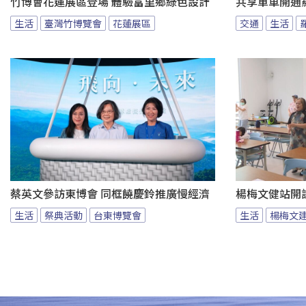
竹博會花蓮展區登場 體驗富里鄉綠色設計
共享單車開通
生活
臺灣竹博覽會
花蓮展區
交通
生活
蔡英文參訪東博會 同框饒慶鈴推廣慢經濟
楊梅文健站開
生活
祭典活動
台東博覽會
生活
楊梅文