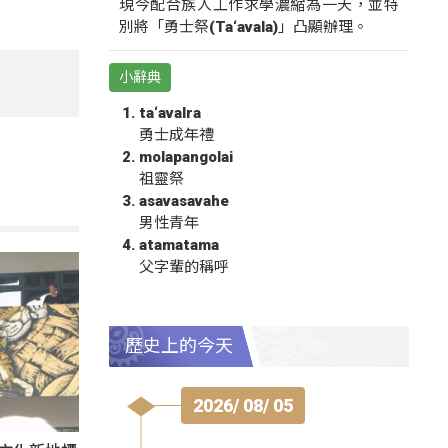
現今配合族人工作求學濃縮為一天，並特
別將「勇士祭(Ta‘avala)」凸顯辦理。
小辭典
ta‘avalra
勇士成年禮
molapangolai
祖靈祭
asavasavahe
男性青年
atamatama
父字輩的稱呼
歷史上的今天
2026/ 08/ 05