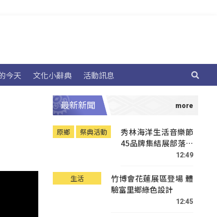
的今天
文化小辭典
活動訊息
最新新聞
秀林海洋生活音樂節
原鄉
祭典活動
45品牌集結展部落文
化
12:49
竹博會花蓮展區登場 體
生活
驗富里鄉綠色設計
12:45