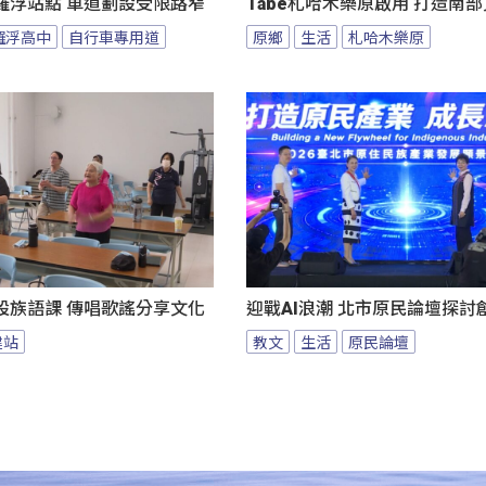
羅浮站點 車道劃設受限路窄
Tabe札哈木樂原啟用 打造南
羅浮高中
自行車專用道
原鄉
生活
札哈木樂原
設族語課 傳唱歌謠分享文化
迎戰AI浪潮 北市原民論壇探討
建站
教文
生活
原民論壇