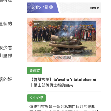
文化小辭典
這個的
很少看
山里部
魯凱族
落的好
【魯凱族語】ta‘avalra ‘i tatolohae ni
｜萬山部落勇士祭的由來
文化介紹
傳統祖靈祭是一系列為期四個月的祭典，