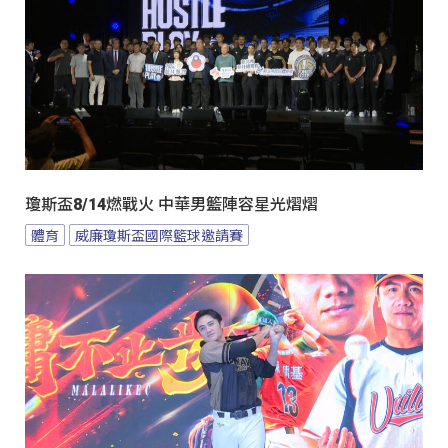
瓊斯盃8/14燃戰火 中華男籃陣容星光熠熠
體育
威廉瓊斯盃國際籃球邀請賽