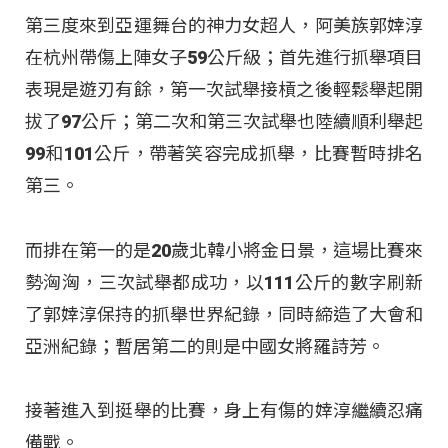
第三度來到亞運舞台的神力女超人，阿美族郭婞淳
在杭州帶傷上陣女子59公斤級；首先進行抓舉項目
表現是遊刃有餘，第一次試舉接槓之後輕鬆舉起開
拔了97公斤；第二次和第三次試舉也陸續順利舉起
99和101公斤，帶著笑容完成抓舉，比賽暫時排名
第三。
而排在第一的是20歲北韓小將金日景，這場比賽來
勢洶洶，三次試舉都成功，以111公斤的數字刷新
了郭婞淳保持的抓舉世界紀錄，同時締造了大會和
亞洲紀錄；暫居第二的則是中國女將羅詩芳。
接著進入到挺舉的比賽，身上有傷的婞淳繼續忍痛
備戰。