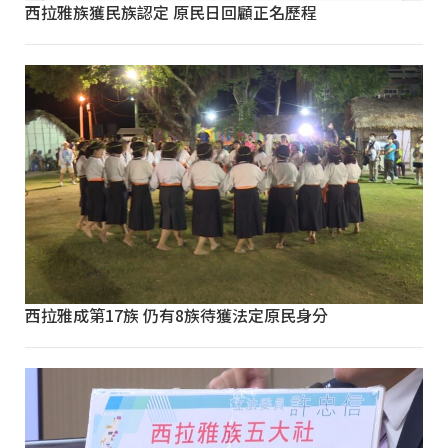
西拉雅族獲民族認定 原民日回顧正名歷程
西拉雅成第17族 仍有8族待獲法定原民身分