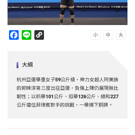
Facebook
Line
A
A
A
大綱
杭州亞運舉重女子59公斤級，神力女超人阿美族
的郭婞淳第三度出征亞運，負傷上陣仍展現無比
韌性；以抓舉101公斤、挺舉126公斤、總和227
公斤擋住菲律賓對手的挑戰，一舉摘下銅牌。