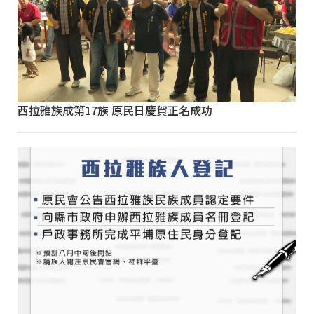
西拉雅族成第17族 原民日慶賀正名成功