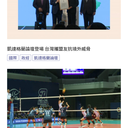
凱達格蘭論壇登場 台灣攜盟友抗境外威脅
國際
政經
凱達格蘭論壇