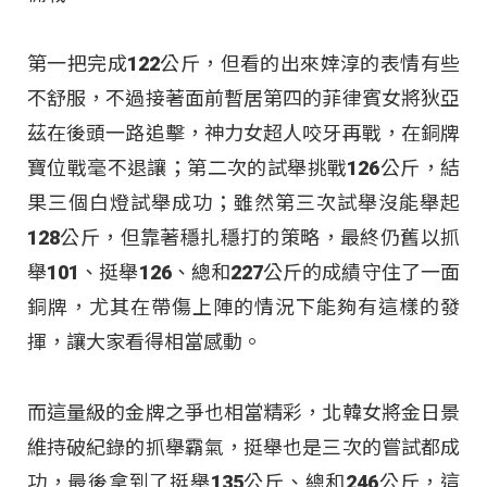
第一把完成122公斤，但看的出來婞淳的表情有些
不舒服，不過接著面前暫居第四的菲律賓女將狄亞
茲在後頭一路追擊，神力女超人咬牙再戰，在銅牌
寶位戰毫不退讓；第二次的試舉挑戰126公斤，結
果三個白燈試舉成功；雖然第三次試舉沒能舉起
128公斤，但靠著穩扎穩打的策略，最終仍舊以抓
舉101、挺舉126、總和227公斤的成績守住了一面
銅牌，尤其在帶傷上陣的情況下能夠有這樣的發
揮，讓大家看得相當感動。
而這量級的金牌之爭也相當精彩，北韓女將金日景
維持破紀錄的抓舉霸氣，挺舉也是三次的嘗試都成
功，最後拿到了挺舉135公斤、總和246公斤，這