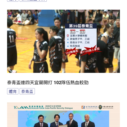
泰青盃連四天宜蘭開打 102隊伍熱血較勁
體育
泰青盃