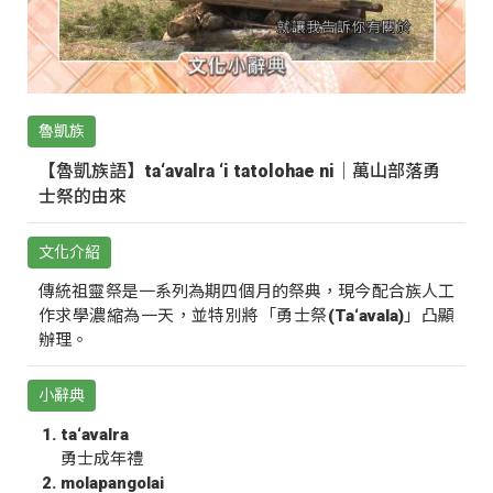
魯凱族
【魯凱族語】ta‘avalra ‘i tatolohae ni｜萬山部落勇
士祭的由來
文化介紹
傳統祖靈祭是一系列為期四個月的祭典，現今配合族人工
作求學濃縮為一天，並特別將「勇士祭(Ta‘avala)」凸顯
辦理。
小辭典
ta‘avalra
勇士成年禮
molapangolai