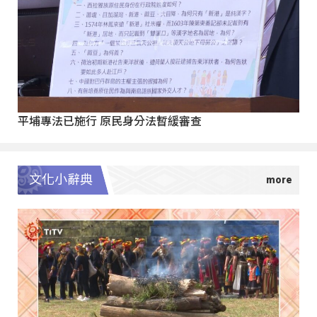
平埔專法已施行 原民身分法暫緩審查
文化小辭典