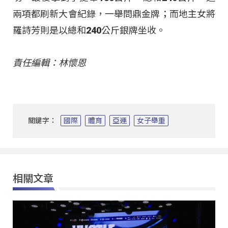
兩項都刷新大會紀錄，一舉問鼎金牌；而地主女將
羅詩芳則是以總和240公斤銀牌坐收。
責任編輯：林懷恩
關鍵字：
國際
體育
亞運
女子舉重
相關文章