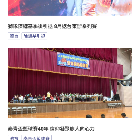
獅隊陳鏞基季後引退 8月返台東辦系列賽
體育
陳鏞基引退
泰青盃籃球賽40年 信仰凝聚族人向心力
體育
泰青盃籃球賽