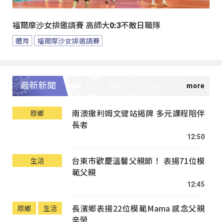
福爾摩沙女排邀請賽 高師大0:3不敵日職隊
體育
福爾摩沙女排邀請賽
最新新聞
南澳撒利姆文健站揭牌 多元課程陪伴
原鄉
長者
12:50
台東市歡慶溫馨父親節！ 表揚71位模
生活
範父親
12:45
長濱鄉表揚22位模範Mama 感念父親
原鄉
生活
辛勞