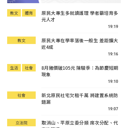
原民大專生多就讀護理 學者籲培育多
教文
體育
元人才
19:19
原民大專在學率落後一般生 差距擴大
教文
近4成
19:16
8月豬價破105元 陳駿季：為節慶短期
生活
社會
現象
19:10
新北原民社宅欠租千萬 將建置系統防
社會
錯漏
19:07
取消山、平原立委分類 席次分配、代
立法院