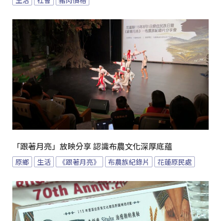
「跟著月亮」放映分享 認識布農文化深厚底蘊
原鄉
生活
《跟著月亮》
布農族紀錄片
花蓮原民處