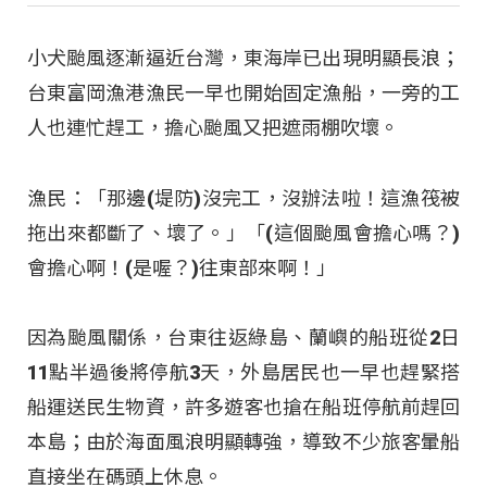
小犬颱風逐漸逼近台灣，東海岸已出現明顯長浪；
台東富岡漁港漁民一早也開始固定漁船，一旁的工
人也連忙趕工，擔心颱風又把遮雨棚吹壞。
漁民：「那邊(堤防)沒完工，沒辦法啦！這漁筏被
拖出來都斷了、壞了。」「(這個颱風會擔心嗎？)
會擔心啊！(是喔？)往東部來啊！」
因為颱風關係，台東往返綠島、蘭嶼的船班從2日
11點半過後將停航3天，外島居民也一早也趕緊搭
船運送民生物資，許多遊客也搶在船班停航前趕回
本島；由於海面風浪明顯轉強，導致不少旅客暈船
直接坐在碼頭上休息。