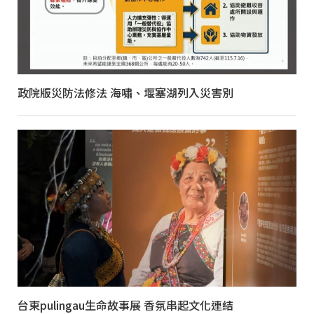
政院版災防法修法 海嘯、堰塞湖列入災害別
台東pulingau生命故事展 香氛串起文化連結