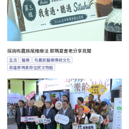
探詢布農族尾椎療法 那瑪夏耆老分享見聞
生活
醫療
布農族醫療傳統文化
高雄那瑪夏原住民文物館