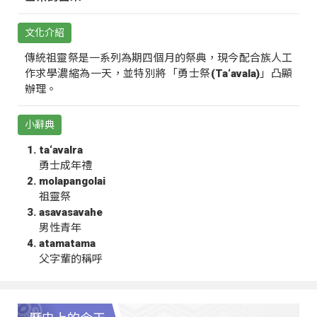
文化介紹
傳統祖靈祭是一系列為期四個月的祭典，現今配合族人工
作求學濃縮為一天，並特別將「勇士祭(Ta‘avala)」凸顯
辦理。
小辭典
ta‘avalra
勇士成年禮
molapangolai
祖靈祭
asavasavahe
男性青年
atamatama
父字輩的稱呼