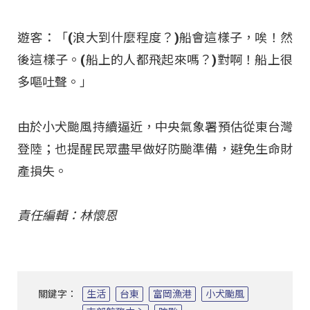
遊客：「(浪大到什麼程度？)船會這樣子，唉！然
後這樣子。(船上的人都飛起來嗎？)對啊！船上很
多嘔吐聲。」
由於小犬颱風持續逼近，中央氣象署預估從東台灣
登陸；也提醒民眾盡早做好防颱準備，避免生命財
產損失。
責任編輯：林懷恩
關鍵字：
生活
台東
富岡漁港
小犬颱風