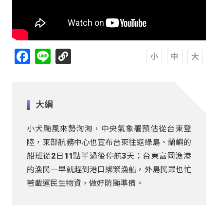
Facebook
Line
A
A
A
大綱
小犬颱風來勢洶洶，中央氣象署預估從台東登
陸，東部航務中心也宣布台東往返綠島、蘭嶼的
船班從2日11點半過後停航3天；台東富岡漁港
的漁民一早就趕到港口綁緊漁船，外島民眾也忙
著載運民生物資，做好防颱準備。