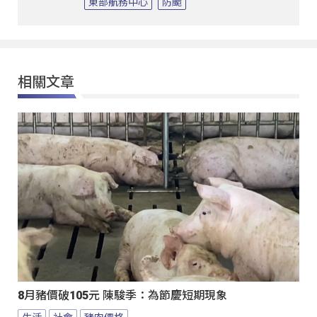
東部航務中心
防颱
相關文章
8月豬價破105元 陳駿季：為節慶短期現象
生活
社會
豬肉價格