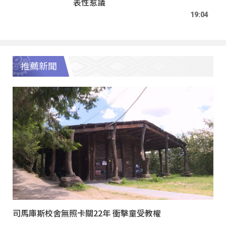
表性惹議
19:04
推薦新聞
司馬庫斯校舍無照卡關22年 衝擊童受教權