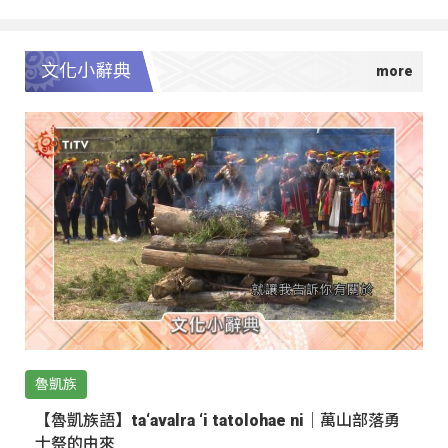
文化小辭典
魯凱族
【魯凱族語】ta‘avalra ‘i tatolohae ni｜萬山部落勇
士祭的由來