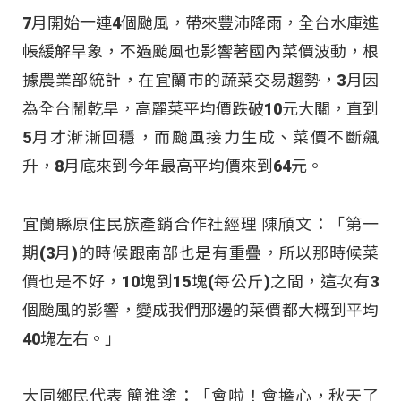
7月開始一連4個颱風，帶來豐沛降雨，全台水庫進
帳緩解旱象，不過颱風也影響著國內菜價波動，根
據農業部統計，在宜蘭市的蔬菜交易趨勢，3月因
為全台鬧乾旱，高麗菜平均價跌破10元大關，直到
5月才漸漸回穩，而颱風接力生成、菜價不斷飆
升，8月底來到今年最高平均價來到64元。
宜蘭縣原住民族產銷合作社經理 陳頎文：「第一
期(3月)的時候跟南部也是有重疊，所以那時候菜
價也是不好，10塊到15塊(每公斤)之間，這次有3
個颱風的影響，變成我們那邊的菜價都大概到平均
40塊左右。」
大同鄉民代表 簡進塗：「會啦！會擔心，秋天了