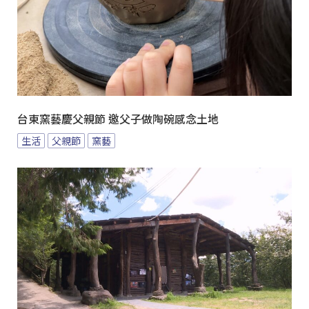
台東窯藝慶父親節 邀父子做陶碗感念土地
生活
父親節
窯藝