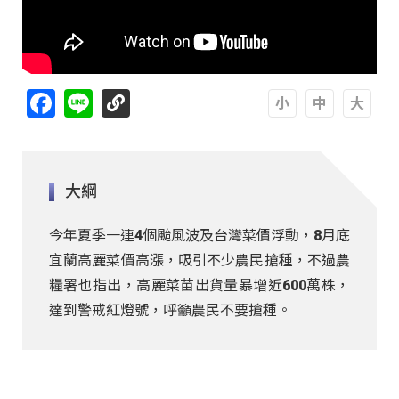
Facebook
Line
A
A
A
大綱
今年夏季一連4個颱風波及台灣菜價浮動，8月底
宜蘭高麗菜價高漲，吸引不少農民搶種，不過農
糧署也指出，高麗菜苗出貨量暴增近600萬株，
達到警戒紅燈號，呼籲農民不要搶種。