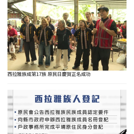
西拉雅族成第17族 原民日慶賀正名成功