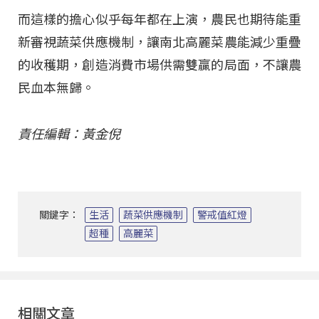
而這樣的擔心似乎每年都在上演，農民也期待能重
新審視蔬菜供應機制，讓南北高麗菜農能減少重疊
的收穫期，創造消費市場供需雙贏的局面，不讓農
民血本無歸。
責任編輯：黃金倪
關鍵字：
生活
蔬菜供應機制
警戒值紅燈
超種
高麗菜
相關文章