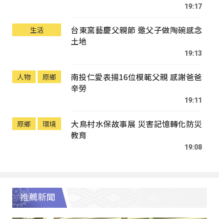
19:17
台東窯藝慶父親節 邀父子做陶碗感念
生活
土地
19:13
南投仁愛表揚16位模範父親 感謝爸爸
人物
原鄉
辛勞
19:11
大鳥村水保故事展 災害記憶轉化防災
原鄉
環境
教育
19:08
推薦新聞