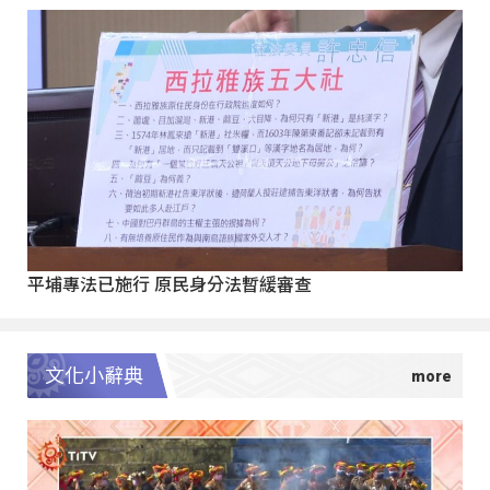
平埔專法已施行 原民身分法暫緩審查
文化小辭典