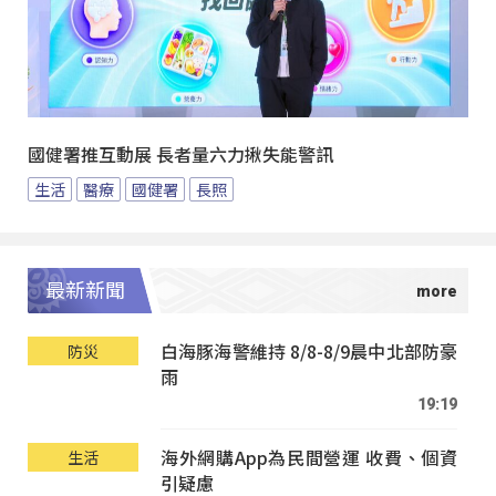
國健署推互動展 長者量六力揪失能警訊
生活
醫療
國健署
長照
最新新聞
白海豚海警維持 8/8-8/9晨中北部防豪
防災
雨
19:19
海外網購App為民間營運 收費、個資
生活
引疑慮