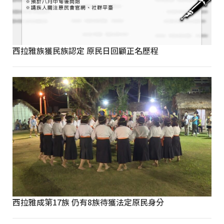
西拉雅族獲民族認定 原民日回顧正名歷程
西拉雅成第17族 仍有8族待獲法定原民身分