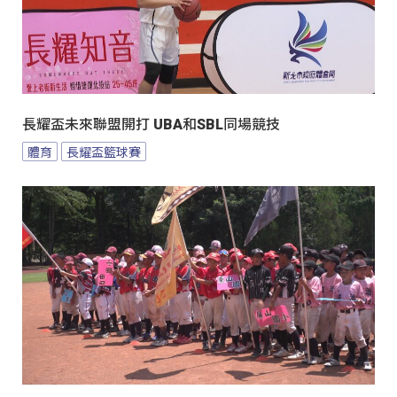
長耀盃未來聯盟開打 UBA和SBL同場競技
體育
長耀盃籃球賽