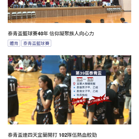
泰青盃籃球賽40年 信仰凝聚族人向心力
體育
泰青盃籃球賽
泰青盃連四天宜蘭開打 102隊伍熱血較勁