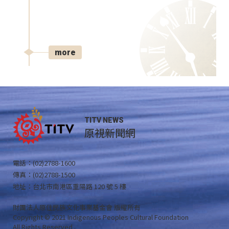
more
TITV NEWS
原視新聞網
電話：(02)2788-1600
傳真：(02)2788-1500
地址：台北市南港區重陽路 120 號 5 樓
財團法人原住民族文化事業基金會 版權所有
Copyright © 2021 Indigenous Peoples Cultural Foundation
All Rights Reserved .