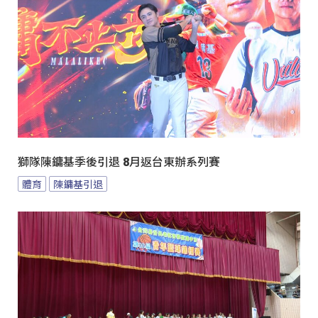
獅隊陳鏞基季後引退 8月返台東辦系列賽
體育
陳鏞基引退