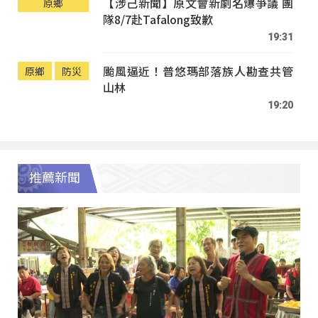
【涉己新聞】原文會新劇名爆爭議 團
原鄉
隊8/7赴Tafalong致歉
19:31
颱風逼近！普悠瑪部落族人勘查共管
原鄉
防災
山林
19:20
推薦新聞