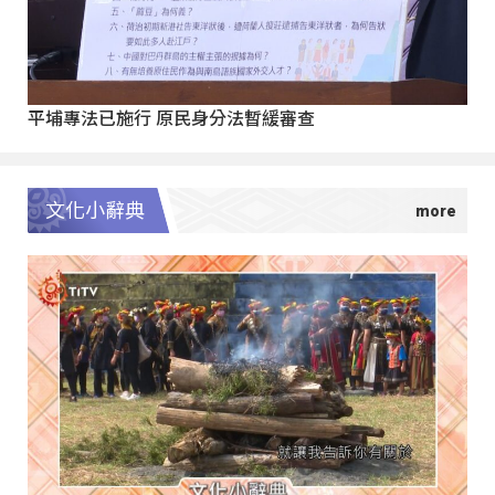
平埔專法已施行 原民身分法暫緩審查
文化小辭典