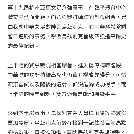
第十九屆杭州亞運女足八強賽事，在臨平體育中心
體育場熱血開踢，而八強賽打頭陣的對戰組合，是
由我國中華女足對陣到烏茲別克，而中華隊希望乘
著二連勝的氣勢，擊敗烏茲別克晉級四強追平隊史
的最佳紀錄。
上半場的賽事戰況相當膠著，進入傷停補時階段，
中華隊的攻勢持續高壓也仍舊有機會先得分，可惜
頭頂嘗試以及隨後的遠射，都沒能夠成功得手，而
上半場的時間到點，雙方仍舊是0比0持續平手。
來到下半場賽事，烏茲別克在人員換血後攻勢變得
更加凌厲，烏茲別克前鋒在接到一記往禁區制高點
的送球後，直接頭頂進，幫助烏茲別克先馳得點。