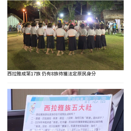
西拉雅成第17族 仍有8族待獲法定原民身分