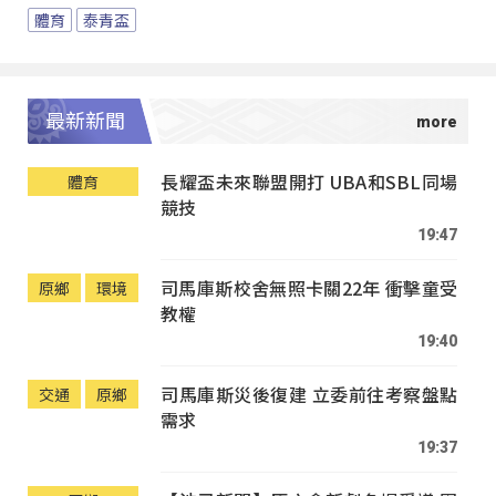
體育
泰青盃
最新新聞
長耀盃未來聯盟開打 UBA和SBL同場
體育
競技
19:47
司馬庫斯校舍無照卡關22年 衝擊童受
原鄉
環境
教權
19:40
司馬庫斯災後復建 立委前往考察盤點
交通
原鄉
需求
19:37