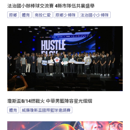
法治國小辦棒球交流賽 4縣市隊伍共襄盛舉
原鄉
體育
南投仁愛
原鄉少棒隊
法治國小少棒隊
瓊斯盃8/14燃戰火 中華男籃陣容星光熠熠
體育
威廉瓊斯盃國際籃球邀請賽