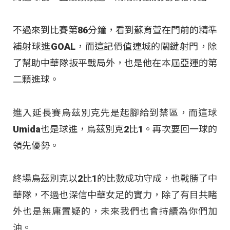
不過來到比賽第86分鐘，看到蘇育萱在門前的精準
補射球進GOAL，而這記價值連城的關鍵射門，除
了幫助中華隊扳平戰局外，也是他在本屆亞運的第
二顆進球。
進入延長賽烏茲別克先是起腳給到禁區，而這球
Umida也是球進，烏茲別克2比1。再次要回一球的
領先優勢。
終場烏茲別克以2比1的比數成功守成，也戰勝了中
華隊，不過也深信中華女足的實力，除了有目共睹
外也是無庸置疑的，未來我們也會持續為你們加
油。