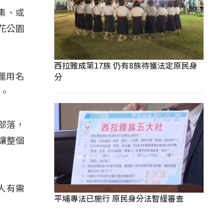
集、或
花公園
西拉雅成第17族 仍有8族待獲法定原民身
分
運用名
費。
部落，
讓整個
人有需
平埔專法已施行 原民身分法暫緩審查