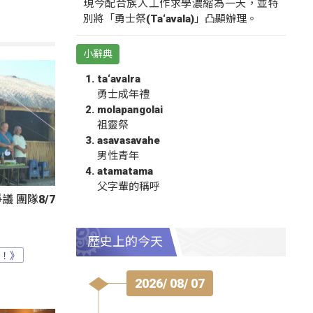
現今配合族人工作求學濃縮為一天，並特
別將「勇士祭(Ta‘avala)」凸顯辦理。
小辭典
ta‘avalra
勇士成年禮
molapangolai
祖靈祭
asavasavahe
男性青年
atamatama
父字輩的稱呼
 團隊8/7
歷史上的今天
？！》
2026/ 08/ 07