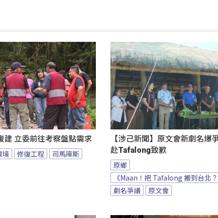
復建 立委前往考察盤點需求
【涉己新聞】原文會新劇名爆爭議
赴Tafalong致歉
環境
修復工程
司馬庫斯
原鄉
《Maan！把 Tafalong 搬到台北
劇名爭議
原文會