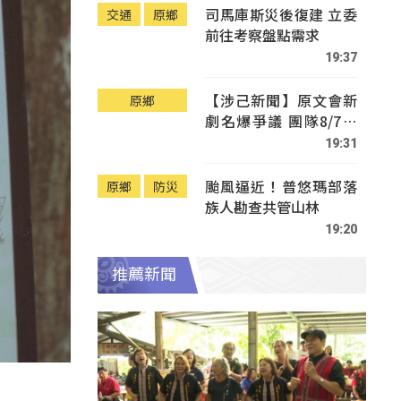
司馬庫斯災後復建 立委
交通
原鄉
前往考察盤點需求
19:37
【涉己新聞】原文會新
原鄉
劇名爆爭議 團隊8/7赴
Tafalong致歉
19:31
颱風逼近！普悠瑪部落
原鄉
防災
族人勘查共管山林
19:20
推薦新聞