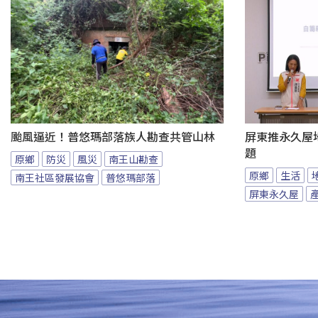
颱風逼近！普悠瑪部落族人勘查共管山林
屏東推永久屋
題
原鄉
防災
風災
南王山勘查
原鄉
生活
南王社區發展協會
普悠瑪部落
屏東永久屋