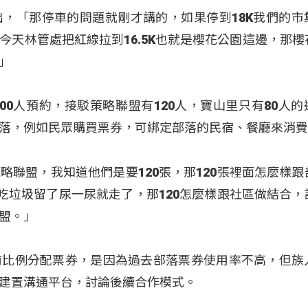
，「那停車的問題就剛才講的，如果停到18K我們的市
今天林管處把紅線拉到16.5K也就是櫻花公園這邊，那櫻
」
00人預約，接駁策略聯盟有120人，寶山里只有80人的
落，例如民眾購買票券，可綁定部落的民宿、餐廳來消
略聯盟，我知道他們是要120張，那120張裡面怎麼樣跟
一吃垃圾留了尿一尿就走了，那120怎麼樣跟社區做結合，
盟。」
前比例分配票券，是因為過去部落票券使用率不高，但族
建置溝通平台，討論後續合作模式。