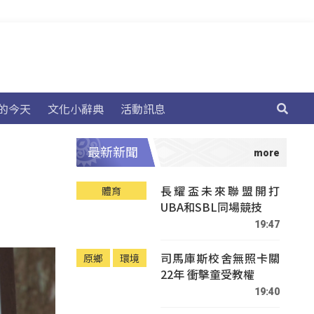
的今天
文化小辭典
活動訊息
最新新聞
長耀盃未來聯盟開打
體育
UBA和SBL同場競技
19:47
司馬庫斯校舍無照卡關
原鄉
環境
22年 衝擊童受教權
19:40