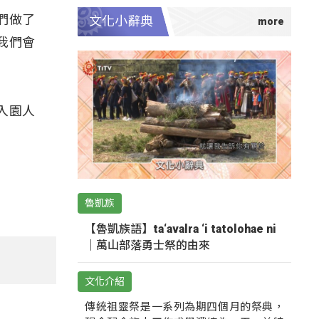
們做了
文化小辭典
我們會
入園人
魯凱族
【魯凱族語】ta‘avalra ‘i tatolohae ni
｜萬山部落勇士祭的由來
文化介紹
傳統祖靈祭是一系列為期四個月的祭典，