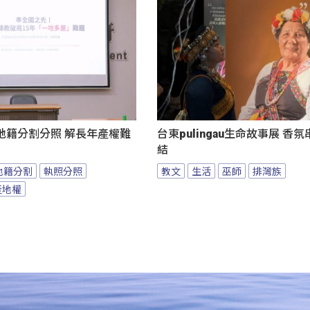
地籍分割分照 解長年產權難
台東pulingau生命故事展 香
結
地籍分割
執照分照
教文
生活
巫師
排灣族
產地權