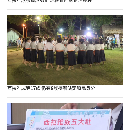
西拉雅成第17族 仍有8族待獲法定原民身分