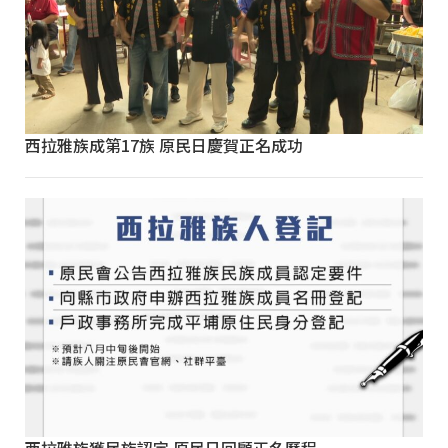
西拉雅族成第17族 原民日慶賀正名成功
西拉雅族獲民族認定 原民日回顧正名歷程