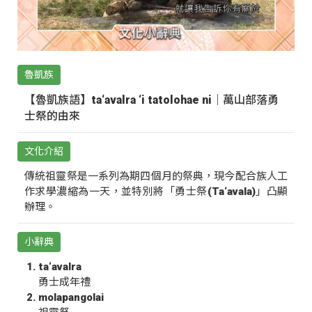
魯凱族
【魯凱族語】ta‘avalra ‘i tatolohae ni｜萬山部落勇
士祭的由來
文化介紹
傳統祖靈祭是一系列為期四個月的祭典，現今配合族人工
作求學濃縮為一天，並特別將「勇士祭(Ta‘avala)」凸顯
辦理。
小辭典
ta‘avalra
勇士成年禮
molapangolai