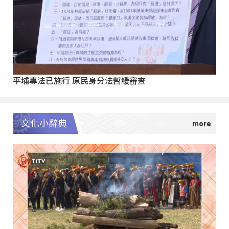
平埔專法已施行 原民身分法暫緩審查
文化小辭典