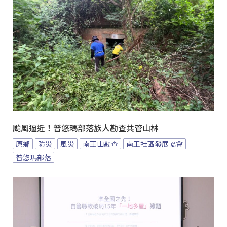
颱風逼近！普悠瑪部落族人勘查共管山林
原鄉
防災
風災
南王山勘查
南王社區發展協會
普悠瑪部落