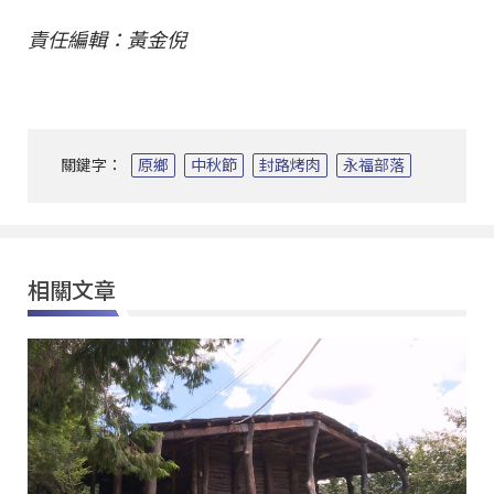
責任編輯：黃金倪
關鍵字：
原鄉
中秋節
封路烤肉
永福部落
相關文章