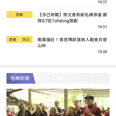
19:37
【涉己新聞】原文會新劇名爆爭議 團
原鄉
隊8/7赴Tafalong致歉
19:31
颱風逼近！普悠瑪部落族人勘查共管
原鄉
防災
山林
19:20
推薦新聞