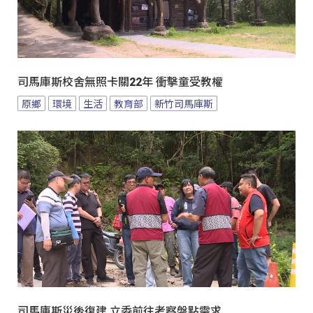
司馬庫斯校舍無照卡關22年 衝擊童受教權
原鄉
環境
生活
教育部
新竹司馬庫斯
司馬庫斯災後復建 立委前往考察盤點需求