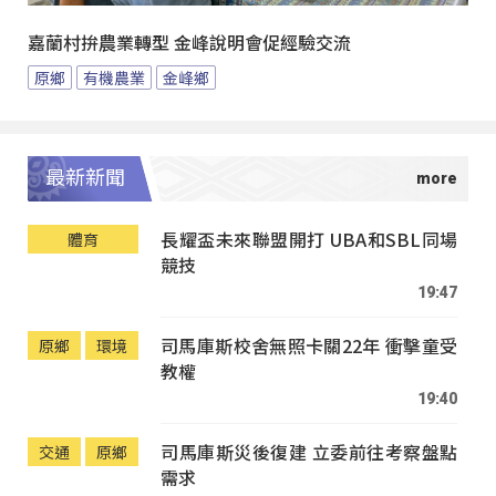
嘉蘭村拚農業轉型 金峰說明會促經驗交流
原鄉
有機農業
金峰鄉
最新新聞
長耀盃未來聯盟開打 UBA和SBL同場
體育
競技
19:47
司馬庫斯校舍無照卡關22年 衝擊童受
原鄉
環境
教權
19:40
司馬庫斯災後復建 立委前往考察盤點
交通
原鄉
需求