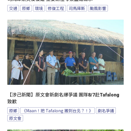
交通
原鄉
環境
修復工程
司馬庫斯
颱風影響
【涉己新聞】原文會新劇名爆爭議 團隊8/7赴Tafalong
致歉
原鄉
《Maan！把 Tafalong 搬到台北？！》
劇名爭議
原文會