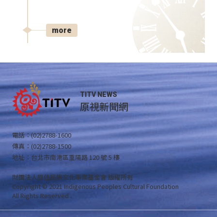
more
TITV NEWS
原視新聞網
電話：(02)2788-1600
傳真：(02)2788-1500
地址：台北市南港區重陽路 120 號 5 樓
財團法人原住民族文化事業基金會 版權所有
Copyright © 2021 Indigenous Peoples Cultural Foundation
All Rights Reserved .