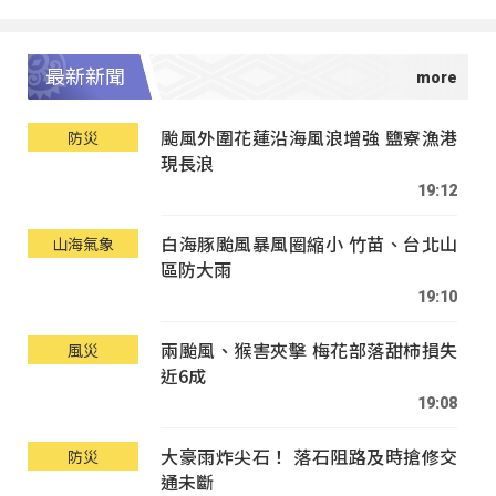
最新新聞
颱風外圍花蓮沿海風浪增強 鹽寮漁港
防災
現長浪
19:12
白海豚颱風暴風圈縮小 竹苗、台北山
山海氣象
區防大雨
19:10
兩颱風、猴害夾擊 梅花部落甜柿損失
風災
近6成
19:08
大豪雨炸尖石！ 落石阻路及時搶修交
防災
通未斷