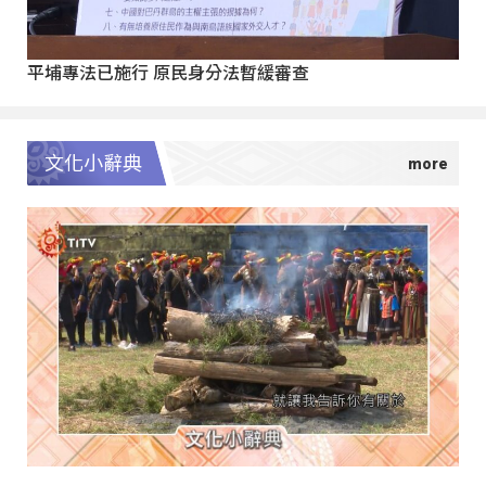
平埔專法已施行 原民身分法暫緩審查
文化小辭典