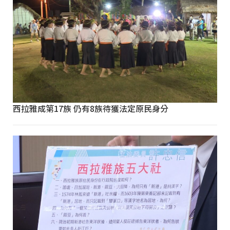
西拉雅成第17族 仍有8族待獲法定原民身分