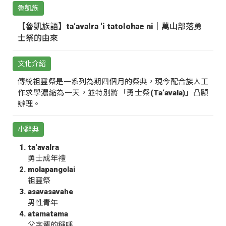
魯凱族
【魯凱族語】ta‘avalra ‘i tatolohae ni｜萬山部落勇
士祭的由來
文化介紹
傳統祖靈祭是一系列為期四個月的祭典，現今配合族人工
作求學濃縮為一天，並特別將「勇士祭(Ta‘avala)」凸顯
辦理。
小辭典
ta‘avalra
勇士成年禮
molapangolai
祖靈祭
asavasavahe
男性青年
atamatama
父字輩的稱呼