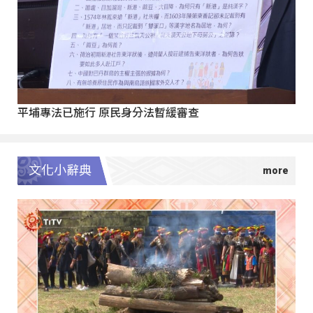
平埔專法已施行 原民身分法暫緩審查
文化小辭典