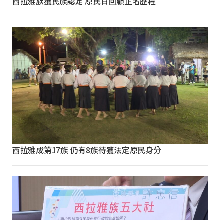
西拉雅族獲民族認定 原民日回顧正名歷程
西拉雅成第17族 仍有8族待獲法定原民身分