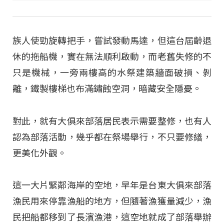
族人使勁旋轉把手，嘗試發動馬達，但這台屆齡退
休的拖船機，實在無法順利啟動，而老舊失修的不
只是機械，一旁兩樓高的水祭建築牆面破損、剝
離，鐵製樓梯也布滿鏽蝕空洞，暗藏安全隱憂。
對此，就有大俱來部落居民表示需要整修，也有人
認為部落活動，幾乎都在祭場舉行，不只要修繕，
更美化外觀。
這一大片緊鄰海岸的空地，早年是台東大俱來部落
漁民用來停靠漁船的地方，但隨著漁獲量減少，漁
民把船都移到了長濱漁港，這空地就成了部落舉辦