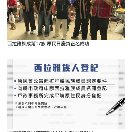
西拉雅族成第17族 原民日慶賀正名成功