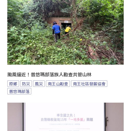
颱風逼近！普悠瑪部落族人勘查共管山林
原鄉
防災
風災
南王山勘查
南王社區發展協會
普悠瑪部落