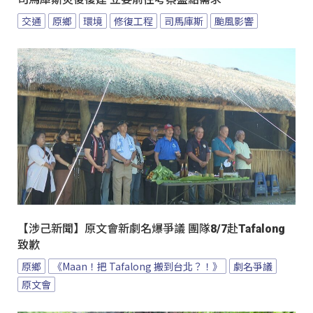
交通
原鄉
環境
修復工程
司馬庫斯
颱風影響
【涉己新聞】原文會新劇名爆爭議 團隊8/7赴Tafalong
致歉
原鄉
《Maan！把 Tafalong 搬到台北？！》
劇名爭議
原文會