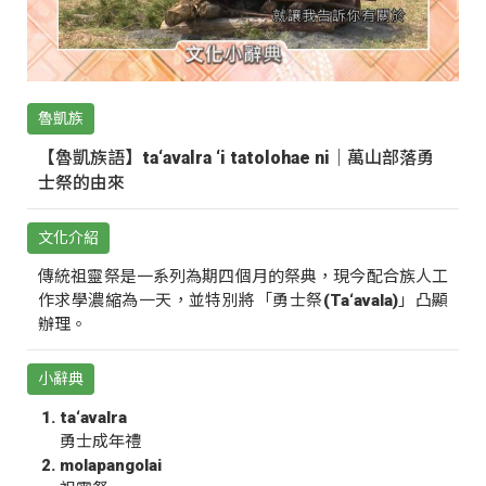
魯凱族
【魯凱族語】ta‘avalra ‘i tatolohae ni｜萬山部落勇
士祭的由來
文化介紹
傳統祖靈祭是一系列為期四個月的祭典，現今配合族人工
作求學濃縮為一天，並特別將「勇士祭(Ta‘avala)」凸顯
辦理。
小辭典
ta‘avalra
勇士成年禮
molapangolai