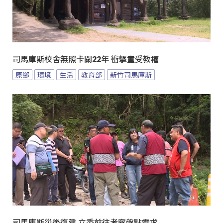
司馬庫斯校舍無照卡關22年 衝擊童受教權
原鄉
環境
生活
教育部
新竹司馬庫斯
司馬庫斯災後復建 立委前往考察盤點需求