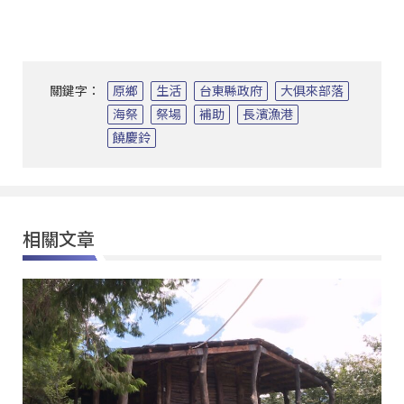
關鍵字：
原鄉
生活
台東縣政府
大俱來部落
海祭
祭場
補助
長濱漁港
饒慶鈴
相關文章