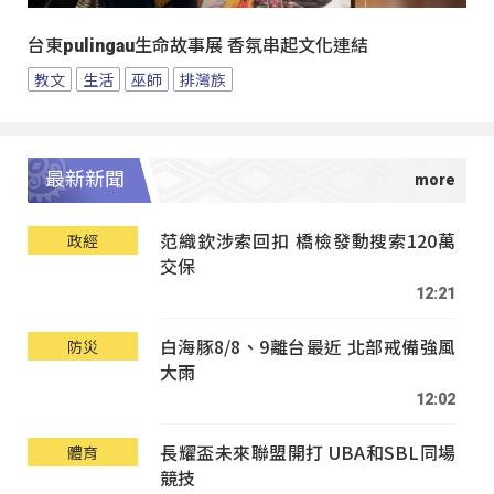
台東pulingau生命故事展 香氛串起文化連結
教文
生活
巫師
排灣族
最新新聞
范織欽涉索回扣 橋檢發動搜索120萬
政經
交保
12:21
白海豚8/8、9離台最近 北部戒備強風
防災
大雨
12:02
長耀盃未來聯盟開打 UBA和SBL同場
體育
競技