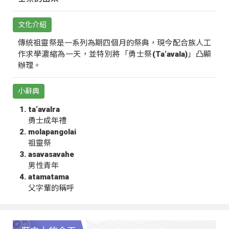
文化介紹
傳統祖靈祭是一系列為期四個月的祭典，現今配合族人工
作求學濃縮為一天，並特別將「勇士祭(Ta‘avala)」凸顯
辦理。
小辭典
ta‘avalra
勇士成年禮
molapangolai
祖靈祭
asavasavahe
男性青年
atamatama
父字輩的稱呼