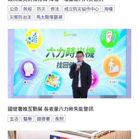
公告
政經
防災
修法
成立防災協作中心
海嘯
災害防治法
馬太鞍堰塞湖
國健署推互動展 長者量六力揪失能警訊
生活
醫療
國健署
長照