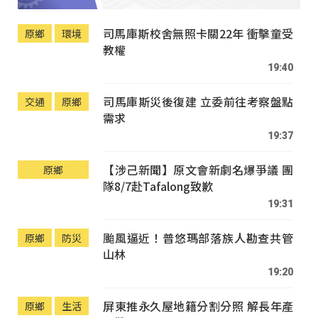
司馬庫斯校舍無照卡關22年 衝擊童受
原鄉
環境
教權
19:40
司馬庫斯災後復建 立委前往考察盤點
交通
原鄉
需求
19:37
【涉己新聞】原文會新劇名爆爭議 團
原鄉
隊8/7赴Tafalong致歉
19:31
颱風逼近！普悠瑪部落族人勘查共管
原鄉
防災
山林
19:20
屏東推永久屋地籍分割分照 解長年產
原鄉
生活