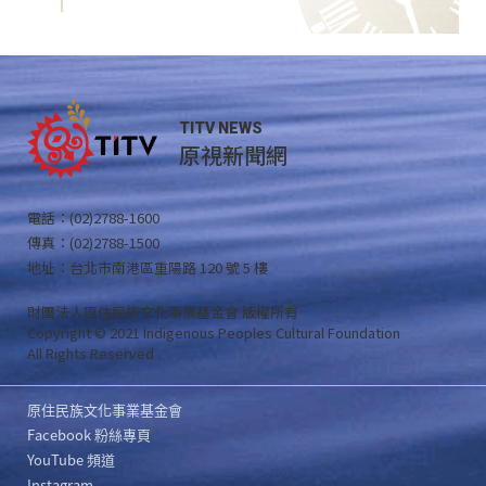
TITV NEWS
原視新聞網
電話：(02)2788-1600
傳真：(02)2788-1500
地址：台北市南港區重陽路 120 號 5 樓
財團法人原住民族文化事業基金會 版權所有
Copyright © 2021 Indigenous Peoples Cultural Foundation
All Rights Reserved .
原住民族文化事業基金會
Facebook 粉絲專頁
YouTube 頻道
Instagram