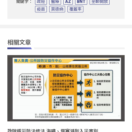
關鍵字：
政經
醫療
AZ
BNT
全齡開放
疫苗
莫德納
覆蓋率
相關文章
政院版災防法修法 海嘯、堰塞湖列入災害別