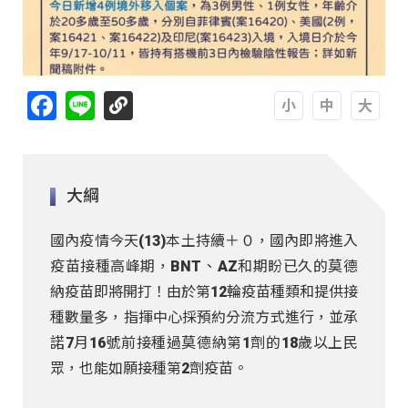
Facebook
Line
A
A
A
大綱
國內疫情今天(13)本土持續＋０，國內即將進入
疫苗接種高峰期，BNT、AZ和期盼已久的莫德
納疫苗即將開打！由於第12輪疫苗種類和提供接
種數量多，指揮中心採預約分流方式進行，並承
諾7月16號前接種過莫德納第1劑的18歲以上民
眾，也能如願接種第2劑疫苗。