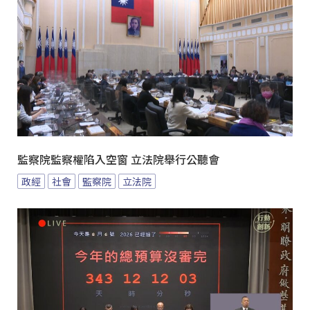
監察院監察權陷入空窗 立法院舉行公聽會
政經
社會
監察院
立法院