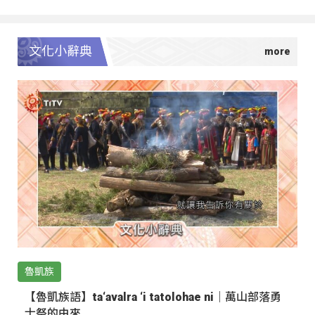
文化小辭典
魯凱族
【魯凱族語】ta‘avalra ‘i tatolohae ni｜萬山部落勇
士祭的由來