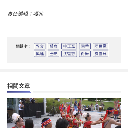
責任編輯：嘎兆
關鍵字：
教文
體育
中正盃
國手
國民黨
奧運
巴黎
沈智慧
街舞
霹靂舞
相關文章