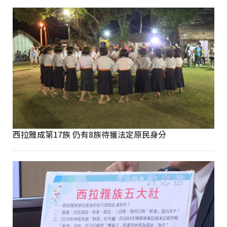
西拉雅成第17族 仍有8族待獲法定原民身分