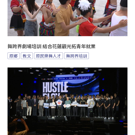
舞跨界劇場培訓 結合花蓮觀光拓青年就業
原鄉
教文
原民樂舞人才
舞跨界培訓