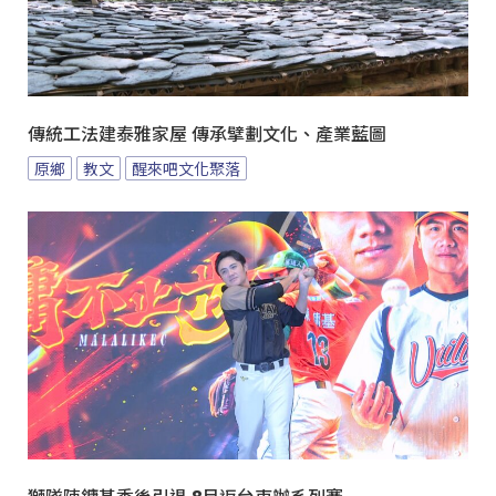
傳統工法建泰雅家屋 傳承擘劃文化、產業藍圖
原鄉
教文
醒來吧文化聚落