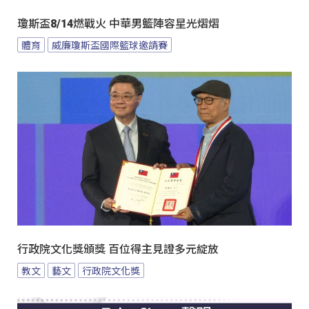
瓊斯盃8/14燃戰火 中華男籃陣容星光熠熠
體育
威廉瓊斯盃國際籃球邀請賽
行政院文化獎頒獎 百位得主見證多元綻放
教文
藝文
行政院文化獎