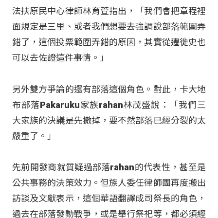
法扶原民中心律師林育萱指出，「我們會把章程裡
面規定是三里、或者我們想要去強調說部落範圍弄
錯了，這個投票範圍弄錯的原因，其實從遷徙史也
可以去佐證這件事情。」
另外雙方爭論的還有部落這個角色。對此，卡大地
布部落Pakaruku家族rahan林茂盛說：「我們三
大家族的決議是先撤掉，要不然部落已經分裂的太
嚴重了。」
先前開發商就質疑過部落rahan的代表性，甚至是
公共事務的決策效力。但族人委任律師團再度搬出
訪談及文獻表示，這個華語翻譯成司祭長的角色，
過去在部落發動戰爭，或是舉行祭祀等，都必須經