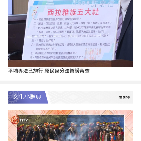
平埔專法已施行 原民身分法暫緩審查
文化小辭典