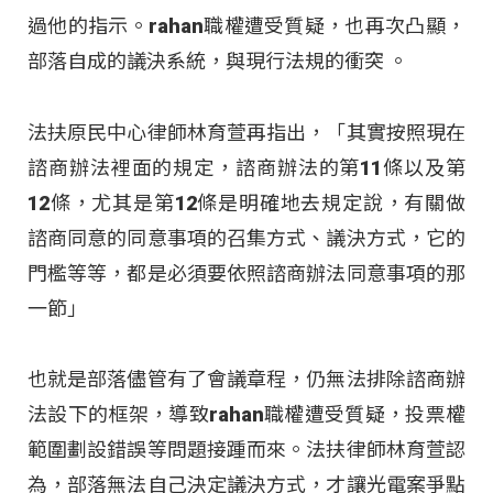
過他的指示。rahan職權遭受質疑，也再次凸顯，
部落自成的議決系統，與現行法規的衝突 。
法扶原民中心律師林育萱再指出，「其實按照現在
諮商辦法裡面的規定，諮商辦法的第11條以及第
12條，尤其是第12條是明確地去規定說，有關做
諮商同意的同意事項的召集方式、議決方式，它的
門檻等等，都是必須要依照諮商辦法同意事項的那
一節」
也就是部落儘管有了會議章程，仍無法排除諮商辦
法設下的框架，導致rahan職權遭受質疑，投票權
範圍劃設錯誤等問題接踵而來。法扶律師林育萱認
為，部落無法自己決定議決方式，才讓光電案爭點