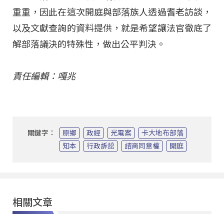
重重，因此在這次開庭與部落族人透過耆老訪談，
以及文獻查詢的資料提供，就是希望讓法官徹底了
解部落議決的特殊性，做出公平判決。
責任編輯：嘎兆
關鍵字：
原鄉
政經
光電案
卡大地布部落
知本
行政訴訟
諮商同意權
開庭
相關文章