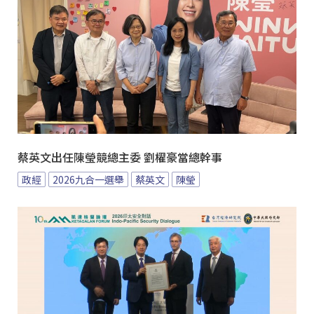
蔡英文出任陳瑩競總主委 劉櫂豪當總幹事
政經
2026九合一選舉
蔡英文
陳瑩