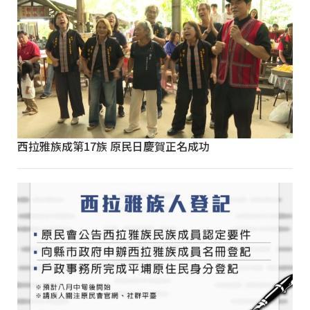
西拉雅族成第17族 原民日慶賀正名成功