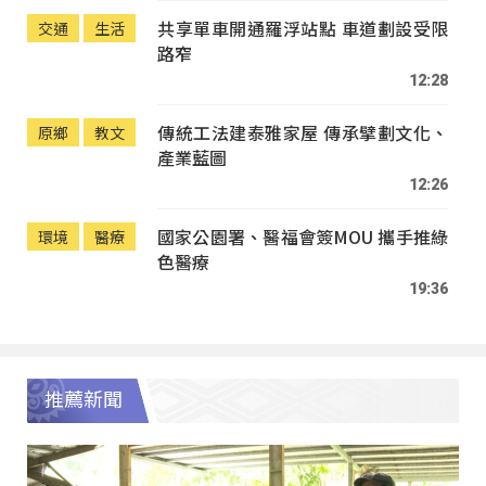
共享單車開通羅浮站點 車道劃設受限
交通
生活
路窄
12:28
傳統工法建泰雅家屋 傳承擘劃文化、
原鄉
教文
產業藍圖
12:26
國家公園署、醫福會簽MOU 攜手推綠
環境
醫療
色醫療
19:36
推薦新聞