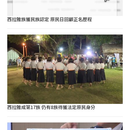
西拉雅族獲民族認定 原民日回顧正名歷程
西拉雅成第17族 仍有8族待獲法定原民身分