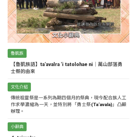
魯凱族
【魯凱族語】ta‘avalra ‘i tatolohae ni｜萬山部落勇
士祭的由來
文化介紹
傳統祖靈祭是一系列為期四個月的祭典，現今配合族人工
作求學濃縮為一天，並特別將「勇士祭(Ta‘avala)」凸顯
辦理。
小辭典