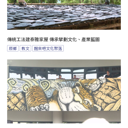
傳統工法建泰雅家屋 傳承擘劃文化、產業藍圖
原鄉
教文
醒來吧文化聚落