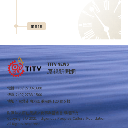
more
TITV NEWS
原視新聞網
電話：(02)2788-1600
傳真：(02)2788-1500
地址：台北市南港區重陽路 120 號 5 樓
財團法人原住民族文化事業基金會 版權所有
Copyright © 2021 Indigenous Peoples Cultural Foundation
All Rights Reserved .