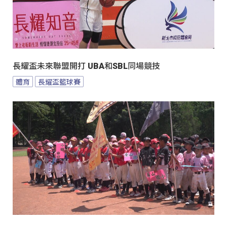
長耀盃未來聯盟開打 UBA和SBL同場競技
體育
長耀盃籃球賽