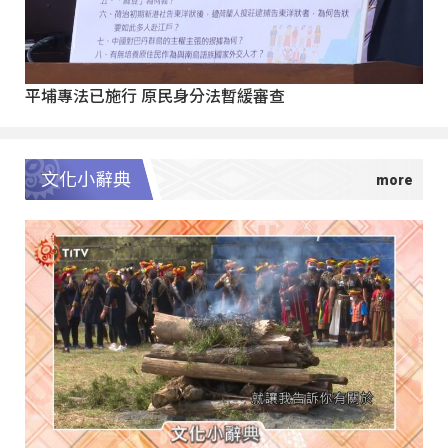
平埔專法已施行 原民身分法暫緩審查
文化小辭典