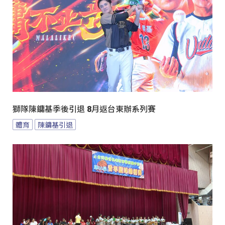
獅隊陳鏞基季後引退 8月返台東辦系列賽
體育
陳鏞基引退