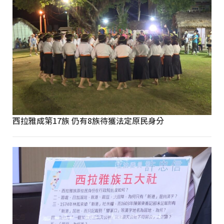
西拉雅成第17族 仍有8族待獲法定原民身分