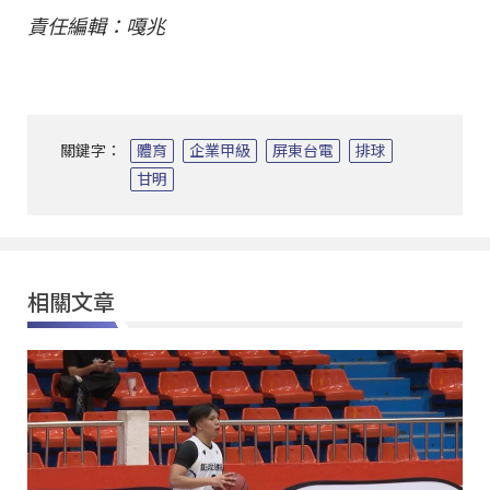
責任編輯：嘎兆
關鍵字：
體育
企業甲級
屏東台電
排球
甘明
相關文章