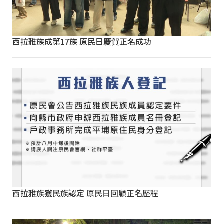
西拉雅族成第17族 原民日慶賀正名成功
西拉雅族獲民族認定 原民日回顧正名歷程