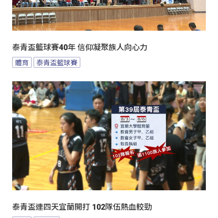
泰青盃籃球賽40年 信仰凝聚族人向心力
體育
泰青盃籃球賽
泰青盃連四天宜蘭開打 102隊伍熱血較勁