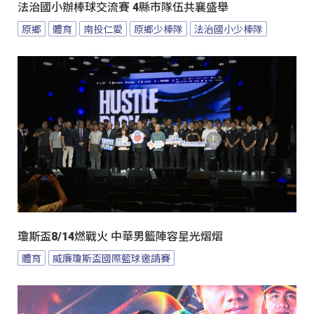
法治國小辦棒球交流賽 4縣市隊伍共襄盛舉
原鄉
體育
南投仁愛
原鄉少棒隊
法治國小少棒隊
瓊斯盃8/14燃戰火 中華男籃陣容星光熠熠
體育
威廉瓊斯盃國際籃球邀請賽