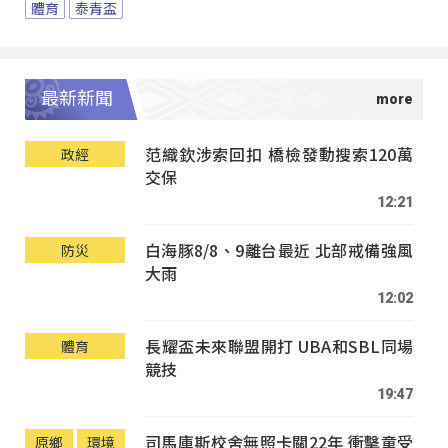
體育
泰青盃
最新新聞
范織欽涉索回扣 橋檢發動搜索120萬
政經
交保
12:21
白海豚8/8、9離台最近 北部戒備強風
防災
大雨
12:02
長耀盃未來聯盟開打 UBA和SBL同場
體育
競技
19:47
司馬庫斯校舍無照卡關22年 衝擊童受
原鄉
環境