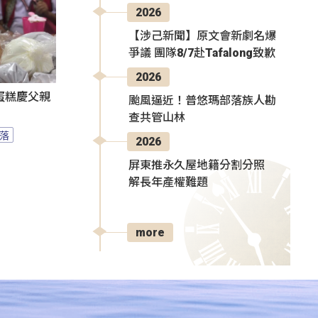
2026
【涉己新聞】原文會新劇名爆
爭議 團隊8/7赴Tafalong致歉
2026
蛋糕慶父親
颱風逼近！普悠瑪部落族人勘
查共管山林
落
2026
屏東推永久屋地籍分割分照
解長年產權難題
more