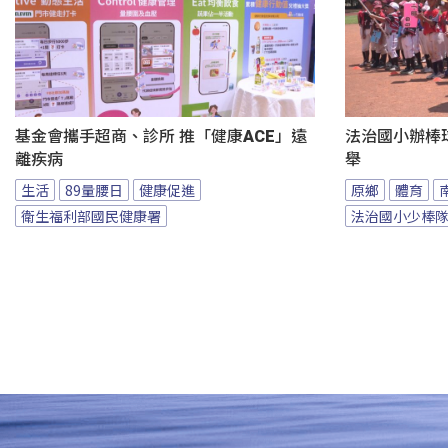
基金會攜手超商、診所 推「健康ACE」遠
法治國小辦棒
離疾病
舉
生活
89量腰日
健康促進
原鄉
體育
衛生福利部國民健康署
法治國小少棒