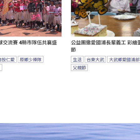
球交流賽 4縣市隊伍共襄盛
公益團邀愛國浦長輩義工 彩繪
節
南投仁愛
原鄉少棒隊
生活
台東大武
大武鄉愛國浦部
隊
父親節