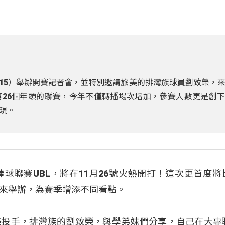
（15）舉辦開賽記者會，並特別邀請旅美的排灣族球員劉致榮，
26個年頭的聯賽，今年不僅轉播場次增加，參賽人數更是創
現。
球聯賽UBL，將在11月26號火熱開打！這次更首度將
來舉辦，為賽季增添不同看點。
美投手，排灣族的劉致榮，與學弟妹們分享，自己在大專