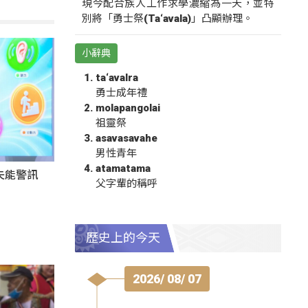
現今配合族人工作求學濃縮為一天，並特
別將「勇士祭(Ta‘avala)」凸顯辦理。
小辭典
ta‘avalra
勇士成年禮
molapangolai
祖靈祭
asavasavahe
男性青年
atamatama
失能警訊
父字輩的稱呼
歷史上的今天
2026/ 08/ 07