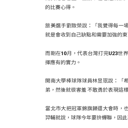
的比賽心得。
旅美選手劉致榮說：「我覺得每一
就是會收到自己缺點和需要加強的東
而剛在10月，代表台灣打完U23
揮應有的實力。
開南大學棒球隊球員林昱珉說：「
弟，然後就很害羞 不敢勇於表現這
當北市大把冠軍錦旗歸還大會時，
羿輔就說，球隊今年要拚蟬聯，因此