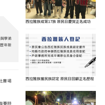
西拉雅族成第17族 原民日慶賀正名成功
來與學弟
下歷年新
西拉雅族獲民族認定 原民日回顧正名歷程
比賽場
聯賽時