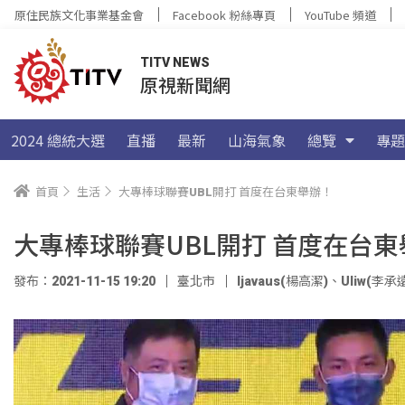
原住民族文化事業基金會
Facebook 粉絲專頁
YouTube 頻道
TITV NEWS
原視新聞網
2024 總統大選
直播
最新
山海氣象
總覽
專題
首頁
生活
大專棒球聯賽UBL開打 首度在台東舉辦！
大專棒球聯賽UBL開打 首度在台
發布：2021-11-15 19:20
臺北市
ljavaus(楊高潔)
、
Uliw(李承