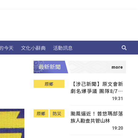
的今天
文化小辭典
活動訊息
最新新聞
【涉己新聞】原文會新
原鄉
劇名爆爭議 團隊8/7赴
Tafalong致歉
19:31
颱風逼近！普悠瑪部落
原鄉
防災
族人勘查共管山林
19:20