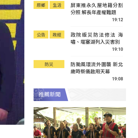
屏東推永久屋地籍分割
原鄉
生活
分照 解長年產權難題
19:12
政院版災防法修法 海
公告
政經
嘯、堰塞湖列入災害別
19:10
防颱風環流外圍襲 新北
防災
歲時祭儀啟用天幕
19:08
推薦新聞