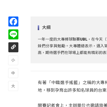
Facebook
大綱
Line
一年一度的大專棒球聯賽UBL，在今天
妹們分享與勉勵。大專體總表示，邁入第
高，期待選手們在球場上都能有精彩的表
A
有著「中職選手搖籃」之稱的大專棒
A
地，移到孕育出許多知名球員的台東
A
開賽記者會上，主辦單位也邀請旅