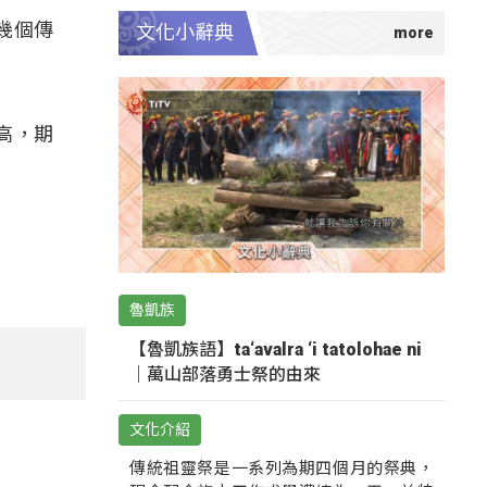
幾個傳
文化小辭典
高，期
魯凱族
【魯凱族語】ta‘avalra ‘i tatolohae ni
｜萬山部落勇士祭的由來
文化介紹
傳統祖靈祭是一系列為期四個月的祭典，