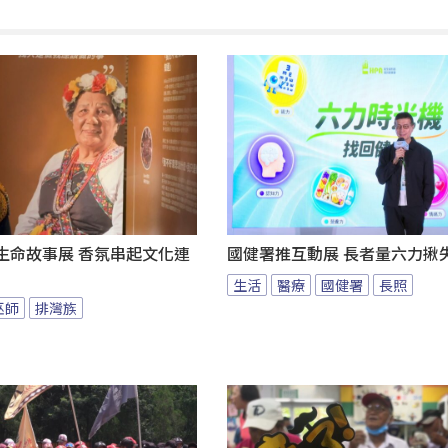
au生命故事展 香氛串起文化連
國健署推互動展 長者量六力揪
生活
醫療
國健署
長照
巫師
排灣族