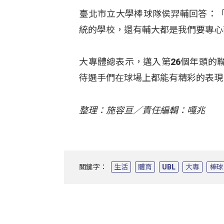
臺北市立大學棒球隊侯羿輔回答：
統的學校，還有輔大都是我們要專心
大專體總表示，邁入第26個年頭的
待選手們在球場上都能有精彩的表現
整理：施容亘／責任編輯：嘎兆
關鍵字：
生活
體育
UBL
大專
棒球