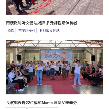
南澳撒利姆文健站揭牌 多元課程陪伴長者
原鄉
南澳碧候村
撒利姆文健站
長濱鄉表揚22位模範Mama 感念父親辛勞