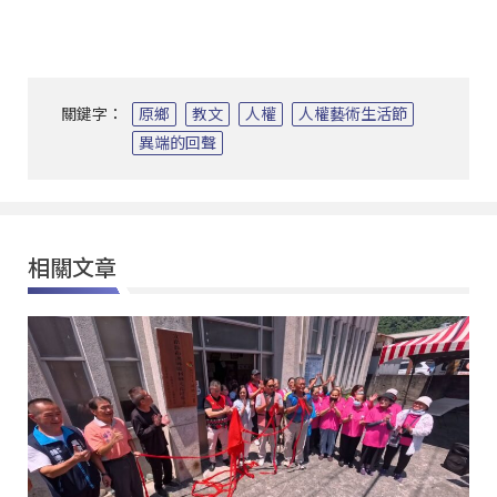
關鍵字：
原鄉
教文
人權
人權藝術生活節
異端的回聲
相關文章