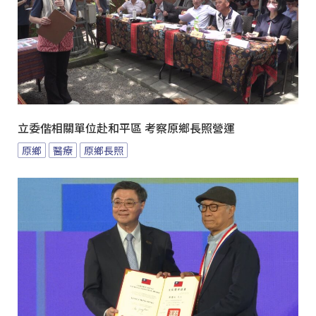
立委偕相關單位赴和平區 考察原鄉長照營運
原鄉
醫療
原鄉長照