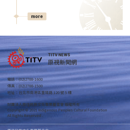
more
TITV NEWS
原視新聞網
電話：(02)2788-1600
傳真：(02)2788-1500
地址：台北市南港區重陽路 120 號 5 樓
財團法人原住民族文化事業基金會 版權所有
Copyright © 2021 Indigenous Peoples Cultural Foundation
All Rights Reserved .