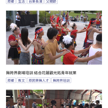
原鄉
生活
台東長濱
父親節
舞跨界劇場培訓 結合花蓮觀光拓青年就業
原鄉
教文
原民樂舞人才
舞跨界培訓