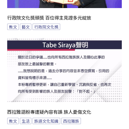
行政院文化獎頒獎 百位得主見證多元綻放
教文
藝文
行政院文化獎
西拉雅語粉專遭疑內容有誤 族人憂傷文化
教文
生活
族語文化知識
西拉雅族