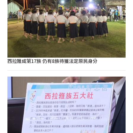
西拉雅成第17族 仍有8族待獲法定原民身分