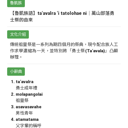
魯凱族
【魯凱族語】ta‘avalra ‘i tatolohae ni｜萬山部落勇
士祭的由來
文化介紹
傳統祖靈祭是一系列為期四個月的祭典，現今配合族人工
作求學濃縮為一天，並特別將「勇士祭(Ta‘avala)」凸顯
辦理。
小辭典
ta‘avalra
勇士成年禮
molapangolai
祖靈祭
asavasavahe
男性青年
atamatama
父字輩的稱呼