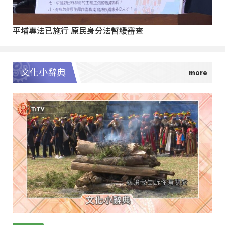
平埔專法已施行 原民身分法暫緩審查
文化小辭典