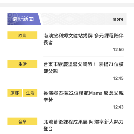
最新新聞
南澳撒利姆文健站揭牌 多元課程陪伴
原鄉
長者
12:50
台東市歡慶溫馨父親節！ 表揚71位模
生活
範父親
12:45
長濱鄉表揚22位模範Mama 感念父親
原鄉
生活
辛勞
12:43
北流幕後課程成果展 阿爆率新人熱力
音樂
登台