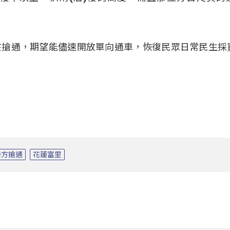
在搶通，期望能儘速開放單向通車，恢復民眾日常民生採
坍方搶通
花蓮富里