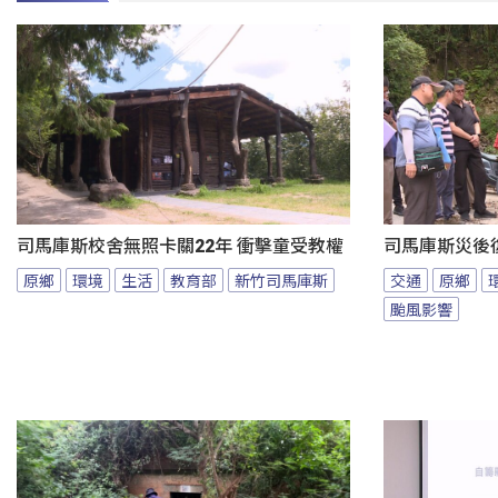
司馬庫斯校舍無照卡關22年 衝擊童受教權
司馬庫斯災後
原鄉
環境
生活
教育部
新竹司馬庫斯
交通
原鄉
颱風影響