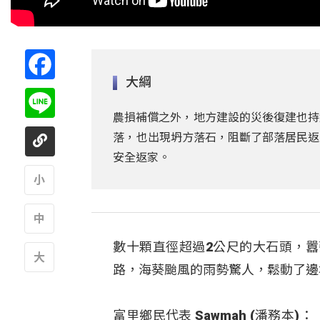
Facebook
大綱
Line
農損補償之外，地方建設的災後復建也持
落，也出現坍方落石，阻斷了部落居民返
安全返家。
A
數十顆直徑超過2公尺的大石頭，
A
路，海葵颱風的雨勢驚人，鬆動了邊
A
富里鄉民代表 Sawmah (潘務