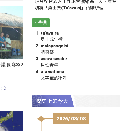
現今配合族人工作求學濃縮為一天，並特
別將「勇士祭(Ta‘avala)」凸顯辦理。
小辭典
ta‘avalra
勇士成年禮
molapangolai
祖靈祭
asavasavahe
 團隊8/7
男性青年
atamatama
父字輩的稱呼
？！》
歷史上的今天
2026/ 08/ 08