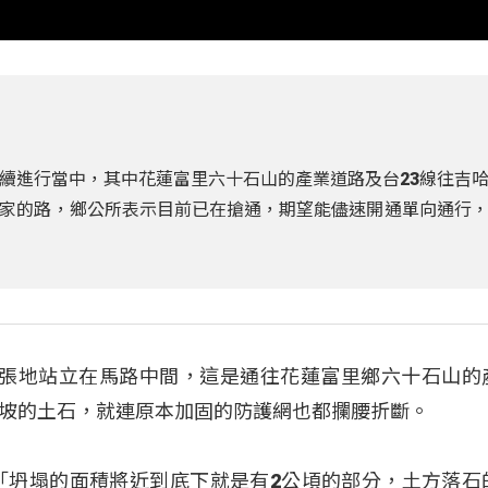
續進行當中，其中花蓮富里六十石山的產業道路及台23線往吉
家的路，鄉公所表示目前已在搶通，期望能儘速開通單向通行
囂張地站立在馬路中間，這是通往花蓮富里鄉六十石山的
坡的土石，就連原本加固的防護網也都攔腰折斷。
本)：「坍塌的面積將近到底下就是有2公頃的部分，土方落石