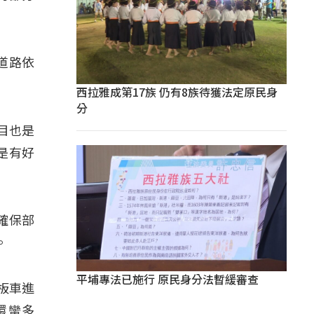
道路依
西拉雅成第17族 仍有8族待獲法定原民身
分
頭目也是
是有好
確保部
。
平埔專法已施行 原民身分法暫緩審查
、板車進
還蠻多