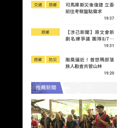
司馬庫斯災後復建 立委
交通
原鄉
前往考察盤點需求
19:37
【涉己新聞】原文會新
原鄉
劇名爆爭議 團隊8/7赴
Tafalong致歉
19:31
颱風逼近！普悠瑪部落
原鄉
防災
族人勘查共管山林
19:20
推薦新聞