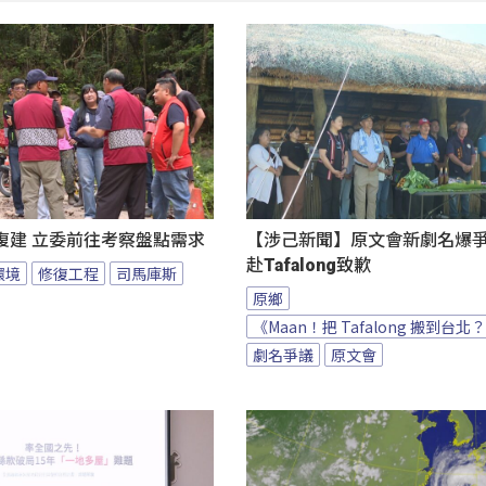
復建 立委前往考察盤點需求
【涉己新聞】原文會新劇名爆爭議
赴Tafalong致歉
環境
修復工程
司馬庫斯
原鄉
《Maan！把 Tafalong 搬到台北
劇名爭議
原文會