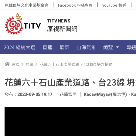
原住民族文化事業基金會
Facebook 粉絲專頁
YouTube 頻道
TITV NEWS
原視新聞網
2024 總統大選
直播
最新
山海氣象
總覽
專題
首頁
原鄉
花蓮六十石山產業道路、台23線 坍方搶通
花蓮六十石山產業道路、台23線 
發布：2023-09-05 19:17
花蓮富里
KacawMayaw(周浩伊)
、
K