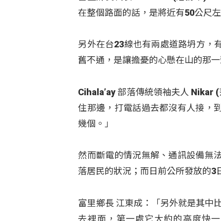
在整個路面的話，是將近有50公尺左
另外在台23線也有兩處道路坍方，
舊不通，是讓擔憂的心懸在山的那一
Cihala’ay 部落傳統領袖夫人 Nik
住那邊，打電話過去都沒有人接，
幾個。」
然而斷電的情況無解、通訊設備無
落居民的狀況；而日前公所發放的3
富里鄉長 江東成：「另外就是其中比較
去裡面，第一處它大約的高度快一