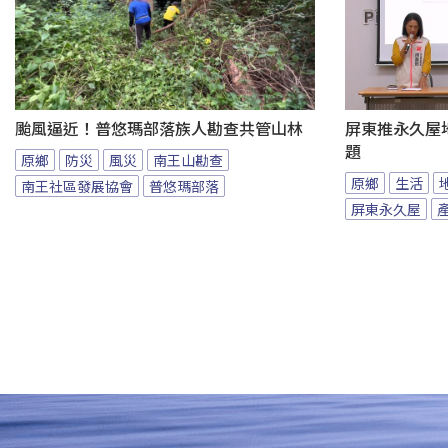
颱風逼近！普悠瑪部落族人勘查共管山林
屏東推永久屋
題
原鄉
防災
風災
南王山勘查
原鄉
生活
南王社區發展協會
普悠瑪部落
屏東永久屋