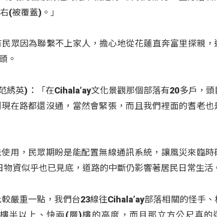
右(被覆蓋)。」
有民眾因為聯繫不上家人，擔心地從花蓮直奔富里探親，
頭。
ar (范綉英)：「在Cihala’ay文化景觀那個部落有20多戶，
到現在路都還沒通，當然會緊張，而且我們裡面的耆老也
法使用，民眾期盼是能配置無線通訊系統，讓風災來臨時
日物資似乎也已見底，道路的中斷仍影響著居民日常生活
嚴重一點，我們台23線往Cihala’ay部落相關的怪手
樓半以上、快兩(層)樓的高度，而且那立方公尺真的