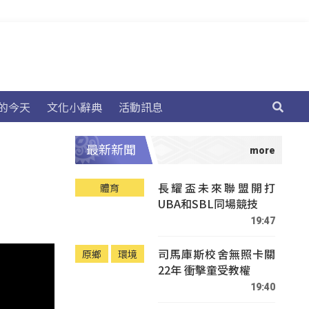
的今天
文化小辭典
活動訊息
最新新聞
長耀盃未來聯盟開打
體育
UBA和SBL同場競技
19:47
司馬庫斯校舍無照卡關
原鄉
環境
22年 衝擊童受教權
19:40