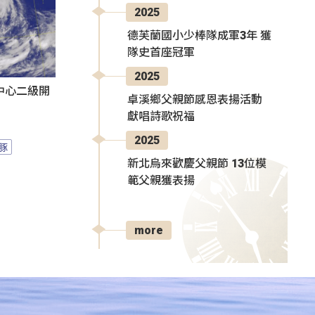
2025
德芙蘭國小少棒隊成軍3年 獲
隊史首座冠軍
2025
中心二級開
卓溪鄉父親節感恩表揚活動
獻唱詩歌祝福
2025
豚
新北烏來歡慶父親節 13位模
範父親獲表揚
more