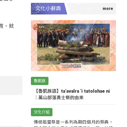
文化小辭典
買、就
魯凱族
【魯凱族語】ta‘avalra ‘i tatolohae ni
｜萬山部落勇士祭的由來
文化介紹
傳統祖靈祭是一系列為期四個月的祭典，