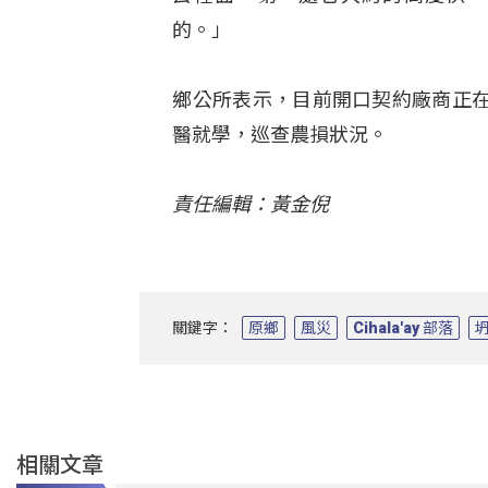
的。」
鄉公所表示，目前開口契約廠商正
醫就學，巡查農損狀況。
責任編輯：黃金倪
關鍵字：
原鄉
風災
Cihala'ay 部落
相關文章