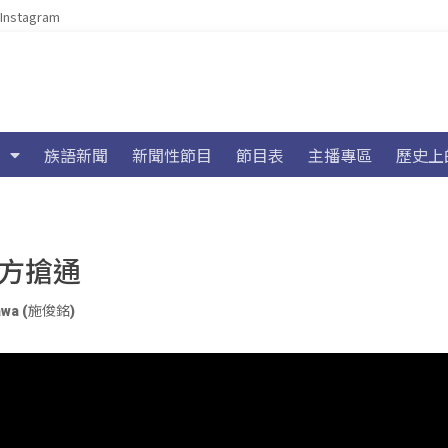
Instagram
族語新聞
新聞性節目
節目表
主播專區
歷史上
坍方搶通
awa (施俊銘)