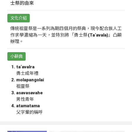
士祭的由來
文化介紹
傳統祖靈祭是一系列為期四個月的祭典，現今配合族人工
作求學濃縮為一天，並特別將「勇士祭(Ta‘avala)」凸顯
辦理。
小辭典
ta‘avalra
勇士成年禮
molapangolai
祖靈祭
asavasavahe
男性青年
atamatama
父字輩的稱呼