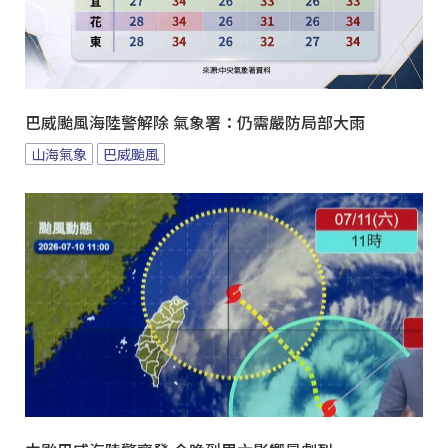
巴威颱風海陸警解除 氣象署：仍需嚴防局部大雨
山海氣象
巴威颱風