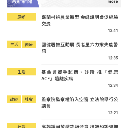
最新新聞
嘉蘭村拚農業轉型 金峰說明會促經驗
原鄉
交流
12:41
國健署推互動展 長者量六力揪失能警
生活
醫療
訊
12:35
基金會攜手超商、診所 推「健康
生活
ACE」遠離疾病
12:34
監察院監察權陷入空窗 立法院舉行公
政經
社會
聽會
12:21
高雄議員范織欽疑涉貪 檢調約談聲押
社會