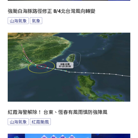
強颱白海豚路徑修正 8/4北台灣風向轉變
山海氣象
氣象
紅霞海警解除！ 台東、恆春有風雨慎防強陣風
山海氣象
紅霞颱風