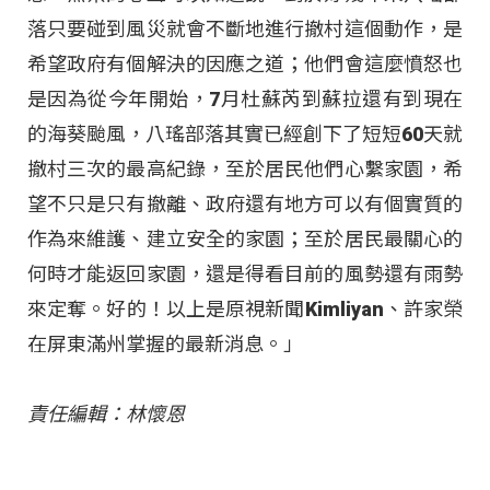
落只要碰到風災就會不斷地進行撤村這個動作，是
希望政府有個解決的因應之道；他們會這麼憤怒也
是因為從今年開始，7月杜蘇芮到蘇拉還有到現在
的海葵颱風，八瑤部落其實已經創下了短短60天就
撤村三次的最高紀錄，至於居民他們心繫家園，希
望不只是只有撤離、政府還有地方可以有個實質的
作為來維護、建立安全的家園；至於居民最關心的
何時才能返回家園，還是得看目前的風勢還有雨勢
來定奪。好的！以上是原視新聞Kimliyan、許家榮
在屏東滿州掌握的最新消息。」
責任編輯：林懷恩