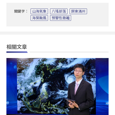
關鍵字：
山海氣象
八瑤部落
屏東滿州
海葵颱風
預警性撤離
相關文章