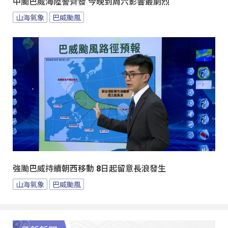
中颱巴威海陸警齊發 今晚到周六影響最劇烈
山海氣象
巴威颱風
強颱巴威持續朝西移動 8日起留意長浪發生
山海氣象
巴威颱風