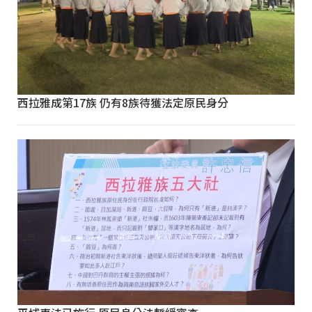
西拉雅成第17族 仍有8族待獲法定原民身分