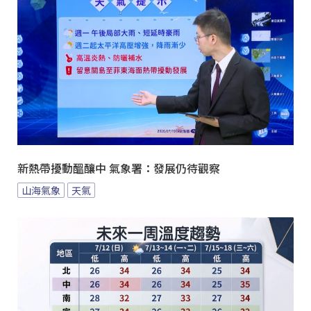
新熱帶擾動醞釀中 氣象署：發展仍待觀察
山海氣象
天氣