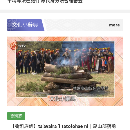
平埔專法已施行 原民身分法暫緩審查
文化小辭典
魯凱族
【魯凱族語】ta‘avalra ‘i tatolohae ni｜萬山部落勇