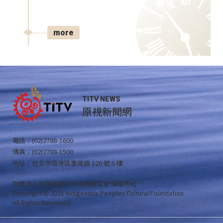
more
TITV NEWS
原視新聞網
電話：(02)2788-1600
傳真：(02)2788-1500
地址：台北市南港區重陽路 120 號 5 樓
財團法人原住民族文化事業基金會 版權所有
Copyright © 2021 Indigenous Peoples Cultural Foundation
All Rights Reserved .