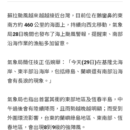
蘇拉颱風越來越越接近台灣，目前位在鵝鑾鼻的東
南方約 460 公里的海面上，持續向西北移動，氣象
局28日晚間也發布了海上颱風警報，提醒東、南部
沿海作業的漁船多加留意。
氣象局簡任技正 伍婉華：「今天(29日)在基隆北海
岸、東半部沿海岸，包括綠島、蘭嶼還有南部沿海
會有長浪的現象。」
氣象局也指出首當其衝的東部地區及恆春半島，中
午過後會有陸續降雨，且雨勢越晚越明顯；而受到
外圍環流影響，台東的蘭嶼綠島地區、東南部、恆
春地區，會出現8到9級的強陣風。