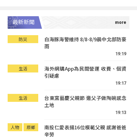
最新新聞
白海豚海警維持 8/8-8/9晨中北部防豪
防災
雨
19:19
海外網購App為民間營運 收費、個資
生活
引疑慮
19:17
台東窯藝慶父親節 邀父子做陶碗感念
生活
土地
19:13
南投仁愛表揚16位模範父親 感謝爸爸
人物
原鄉
辛勞