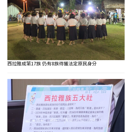
西拉雅成第17族 仍有8族待獲法定原民身分