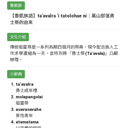
魯凱族
【魯凱族語】ta‘avalra ‘i tatolohae ni｜萬山部落勇
士祭的由來
文化介紹
傳統祖靈祭是一系列為期四個月的祭典，現今配合族人工
作求學濃縮為一天，並特別將「勇士祭(Ta‘avala)」凸顯
辦理。
小辭典
ta‘avalra
勇士成年禮
molapangolai
祖靈祭
asavasavahe
男性青年
atamatama