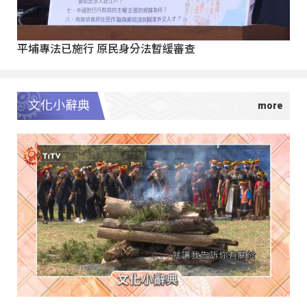
平埔專法已施行 原民身分法暫緩審查
文化小辭典