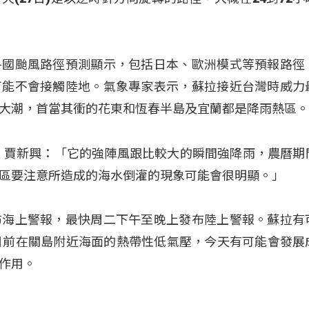
各國颱風路徑預測顯示，包括日本、歐洲模式等預報路徑
可能不會接觸陸地。氣象專家表示，蘇拉接近台灣時威力
大潮，首當其衝的花東和恆春半島及宜蘭都是降雨熱區
 賈新興：「它的強陣風跟比較大的瞬間強降雨，農曆期
區要注意所造成的海水倒灌的現象可能會很明顯。」
布海上警報，最快周二下午至晚上發布陸上警報。蘇拉有
目前在關島附近海面的熱帶性低氣壓，今天有可能會發展
作用。