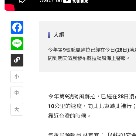
Facebook
大綱
Line
今年第9號颱風蘇拉已經在今日(28日
間到明天清晨發布蘇拉颱風海上警報。
A
今年第9號颱風蘇拉，已經在28日
A
10公里的速度，向北北東轉北進行
靠近台灣的時候。
A
氣象局預報員 林定宜：「(蘇拉)它今