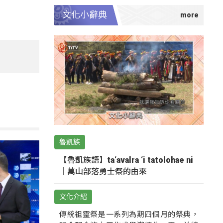
文化小辭典
魯凱族
【魯凱族語】ta‘avalra ‘i tatolohae ni
｜萬山部落勇士祭的由來
文化介紹
傳統祖靈祭是一系列為期四個月的祭典，