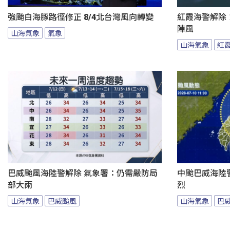
強颱白海豚路徑修正 8/4北台灣風向轉變
紅霞海警解除
陣風
山海氣象
氣象
山海氣象
紅
巴威颱風海陸警解除 氣象署：仍需嚴防局
中颱巴威海陸
部大雨
烈
山海氣象
巴威颱風
山海氣象
巴