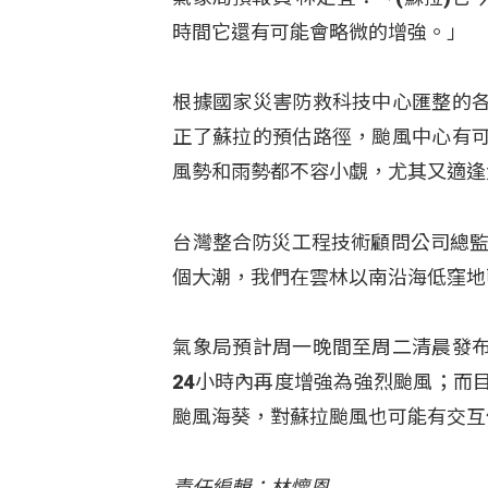
時間它還有可能會略微的增強。」
根據國家災害防救科技中心匯整的
正了蘇拉的預估路徑，颱風中心有
風勢和雨勢都不容小覷，尤其又適逢
台灣整合防災工程技術顧問公司總監
個大潮，我們在雲林以南沿海低窪地
氣象局預計周一晚間至周二清晨發
24小時內再度增強為強烈颱風；而
颱風海葵，對蘇拉颱風也可能有交互
責任編輯：林懷恩