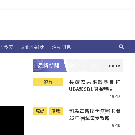
的今天
文化小辭典
活動訊息
最新新聞
長耀盃未來聯盟開打
體育
UBA和SBL同場競技
19:47
司馬庫斯校舍無照卡關
原鄉
環境
22年 衝擊童受教權
19:40