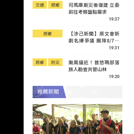
司馬庫斯災後復建 立委
交通
原鄉
前往考察盤點需求
19:37
【涉己新聞】原文會新
原鄉
劇名爆爭議 團隊8/7赴
Tafalong致歉
19:31
颱風逼近！普悠瑪部落
原鄉
防災
族人勘查共管山林
19:20
推薦新聞