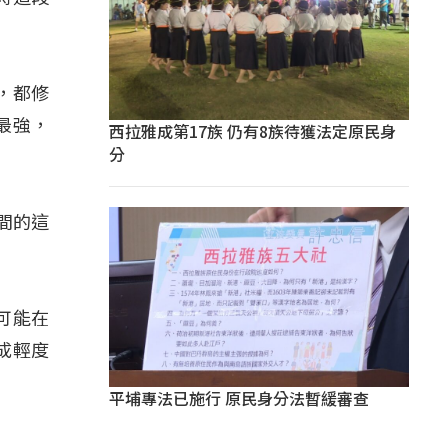
，都修
最強，
西拉雅成第17族 仍有8族待獲法定原民身
分
。
間的這
可能在
成輕度
平埔專法已施行 原民身分法暫緩審查