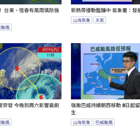
！ 台東、恆春有風雨慎防強
新熱帶擾動醞釀中 氣象署：發
山海氣象
天氣
霞颱風
警齊發 今晚到周六影響最劇
強颱巴威持續朝西移動 8日起
生
威颱風
山海氣象
巴威颱風