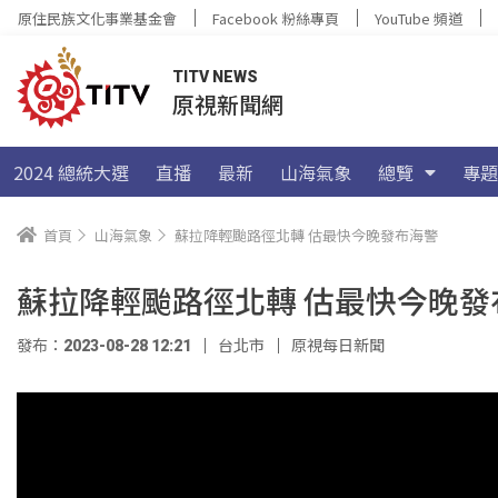
原住民族文化事業基金會
Facebook 粉絲專頁
YouTube 頻道
TITV NEWS
原視新聞網
2024 總統大選
直播
最新
山海氣象
總覽
專題
首頁
山海氣象
蘇拉降輕颱路徑北轉 估最快今晚發布海警
蘇拉降輕颱路徑北轉 估最快今晚發
發布：2023-08-28 12:21
台北市
原視每日新聞