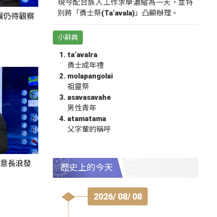
現今配合族人工作求學濃縮為一天，並特
別將「勇士祭(Ta‘avala)」凸顯辦理。
展仍待觀察
小辭典
ta‘avalra
勇士成年禮
molapangolai
祖靈祭
asavasavahe
男性青年
atamatama
父字輩的稱呼
留意長浪發
歷史上的今天
2026/ 08/ 08