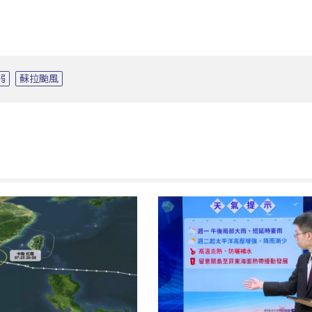
弱
蘇拉颱風