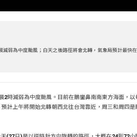
)清晨減弱為中度颱風；白天之後路徑將會北轉，氣象局預計最快
凌晨2時減弱為中度颱風。目前在鵝鑾鼻南南東方海面，以
；預計上午將開始北轉朝西北往台灣靠近，周三和周四是
天(27日)是以逆時針方向旋轉的路徑，大概在24到72