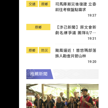
司馬庫斯災後復建 立委
交通
原鄉
前往考察盤點需求
19:37
【涉己新聞】原文會新
原鄉
劇名爆爭議 團隊8/7赴
Tafalong致歉
19:31
颱風逼近！普悠瑪部落
原鄉
防災
族人勘查共管山林
19:20
推薦新聞