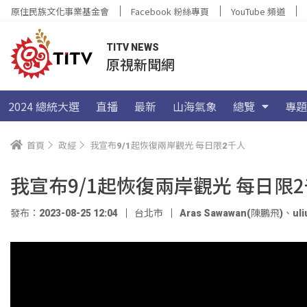
原住民族文化事業基金會
Facebook 粉絲專頁
YouTube 頻道
TITV NEWS
原視新聞網
2024 總統大選
直播
最新
山海氣象
總覽
專題
首頁
政經
我宣布9/1起恢復兩岸觀光 每日限2千人
我宣布9/1起恢復兩岸觀光 每日限
發布：2023-08-25 12:04
台北市
Aras Sawawan(陳鵬飛)
、
ul