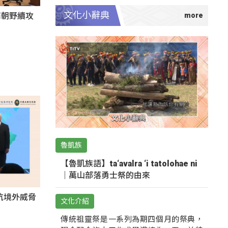
文化小辭典
商朝野續攻
魯凱族
【魯凱族語】ta‘avalra ‘i tatolohae ni
｜萬山部落勇士祭的由來
抗境外威脅
文化介紹
傳統祖靈祭是一系列為期四個月的祭典，