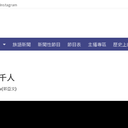
Instagram
族語新聞
新聞性節目
節目表
主播專區
歷史上
2千人
iu(郭亞文)