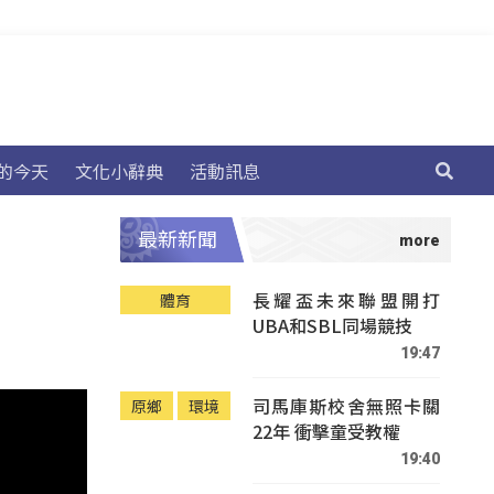
的今天
文化小辭典
活動訊息
最新新聞
長耀盃未來聯盟開打
體育
UBA和SBL同場競技
19:47
司馬庫斯校舍無照卡關
原鄉
環境
22年 衝擊童受教權
19:40