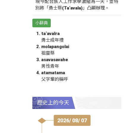
現今配合族人工作求學濃縮為一天，並特
別將「勇士祭(Ta‘avala)」凸顯辦理。
小辭典
ta‘avalra
勇士成年禮
molapangolai
祖靈祭
asavasavahe
男性青年
atamatama
父字輩的稱呼
歷史上的今天
2026/ 08/ 07