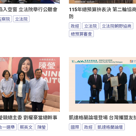
陷入空窗 立法院舉行公聽會
115年總預算拚表決 第二輪協
防
監察院
立法院
政經
立法院
立法院朝野協商
總預算審查
瑩競總主委 劉櫂豪當總幹事
凱達格蘭論壇登場 台灣攜盟友
九合一選舉
蔡英文
陳瑩
國際
政經
凱達格蘭論壇