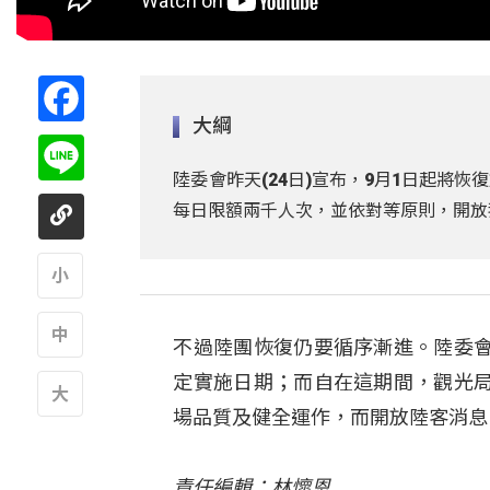
Facebook
大綱
Line
陸委會昨天(24日)宣布，9月1日起將
每日限額兩千人次，並依對等原則，開放
A
不過陸團恢復仍要循序漸進。陸委
A
定實施日期；而自在這期間，觀光
場品質及健全運作，而開放陸客消息
A
責任編輯：林懷恩