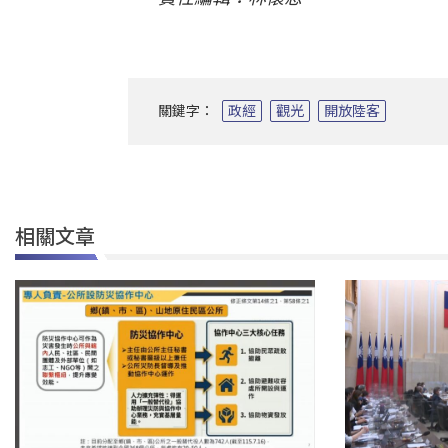
關鍵字：
政經
觀光
開放陸客
相關文章