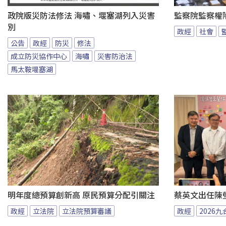
政院版災防法修法 海嘯、堰塞湖列入災害
監察院監察權
別
政經
社會
公告
政經
防災
修法
成立防災協作中心
海嘯
災害防治法
馬太鞍堰塞湖
明年度總預算創新高 原民預算分配引關注
蔡英文出任陳
政經
立法院
立法院預算審議
政經
2026