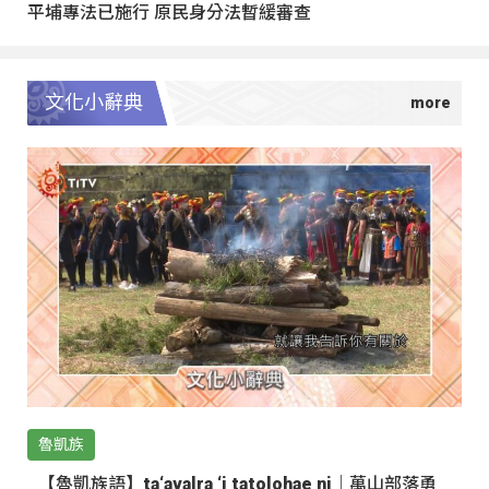
平埔專法已施行 原民身分法暫緩審查
文化小辭典
魯凱族
【魯凱族語】ta‘avalra ‘i tatolohae ni｜萬山部落勇