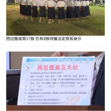
西拉雅成第17族 仍有8族待獲法定原民身分