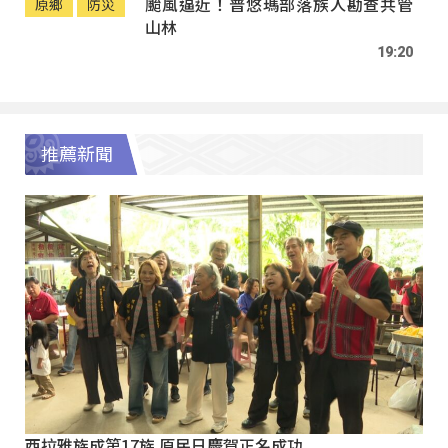
颱風逼近！普悠瑪部落族人勘查共管
原鄉
防災
山林
19:20
推薦新聞
西拉雅族成第17族 原民日慶賀正名成功