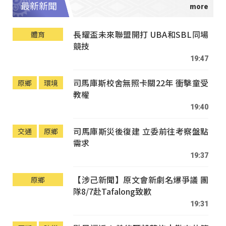
最新新聞
長耀盃未來聯盟開打 UBA和SBL同場
體育
競技
19:47
司馬庫斯校舍無照卡關22年 衝擊童受
原鄉
環境
教權
19:40
司馬庫斯災後復建 立委前往考察盤點
交通
原鄉
需求
19:37
【涉己新聞】原文會新劇名爆爭議 團
原鄉
隊8/7赴Tafalong致歉
19:31