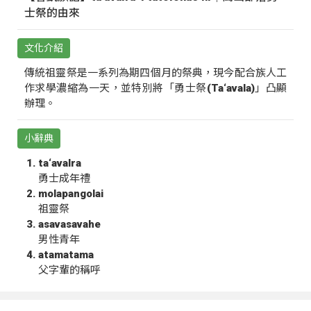
士祭的由來
文化介紹
傳統祖靈祭是一系列為期四個月的祭典，現今配合族人工
作求學濃縮為一天，並特別將「勇士祭(Ta‘avala)」凸顯
辦理。
小辭典
ta‘avalra
勇士成年禮
molapangolai
祖靈祭
asavasavahe
男性青年
atamatama
父字輩的稱呼