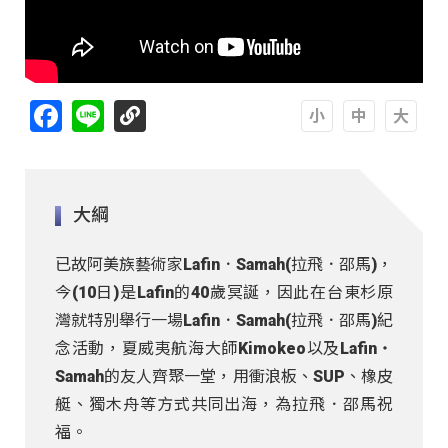
Facebook
Line
A
A
A
大綱
已故阿美族藝術家Lafin．Samah(拉飛．邵馬)，
今(10日)是Lafin的40歲冥誕，因此在台東杉原
灣就特別舉行一場Lafin．Samah(拉飛．邵馬)紀
念活動，夏威夷航海大師Kimokeo以及Lafin‧
Samah的友人齊聚一堂，用衝浪板、SUP、橡皮
艇、獨木舟等方式共同出海，為拉飛．邵馬祝
福。