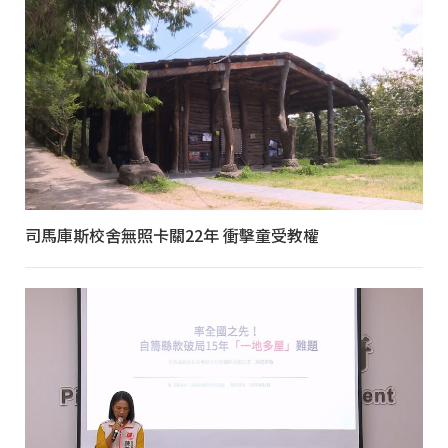
司馬庫斯校舍無照卡關22年 衝擊童受教權