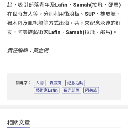
起，吸引部落青年及Lafin．Samah(拉飛．邵馬)
在世時友人等，分別利用衝浪板、SUP、橡皮艇、
獨木舟及風帆船等方式出海，共同來紀念永遠的好
友，阿美族藝術家Lafin．Samah(拉飛．邵馬)。
責任編輯：黃金倪
關鍵字：
人物
夏威夷
紀念活動
藝術家Lafin
長光部落
阿美族
相關文章