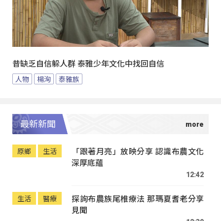
昔缺乏自信躲人群 泰雅少年文化中找回自信
人物
楊洵
泰雅族
最新新聞
「跟著月亮」放映分享 認識布農文化
原鄉
生活
深厚底蘊
12:42
探詢布農族尾椎療法 那瑪夏耆老分享
生活
醫療
見聞