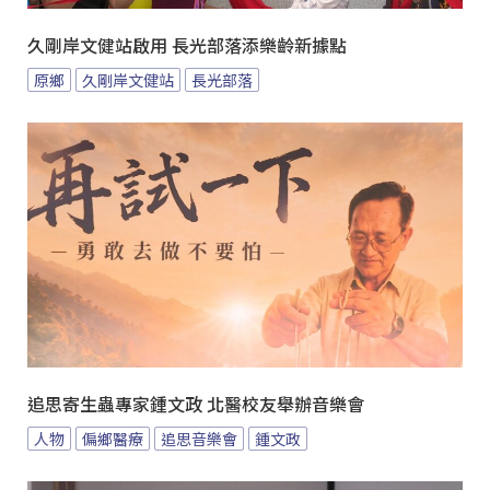
久剛岸文健站啟用 長光部落添樂齡新據點
原鄉
久剛岸文健站
長光部落
追思寄生蟲專家鍾文政 北醫校友舉辦音樂會
人物
偏鄉醫療
追思音樂會
鍾文政