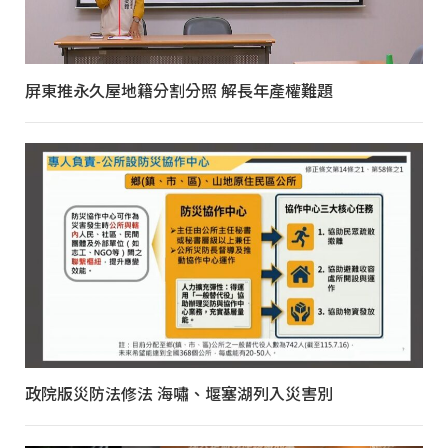
屏東推永久屋地籍分割分照 解長年產權難題
政院版災防法修法 海嘯、堰塞湖列入災害別