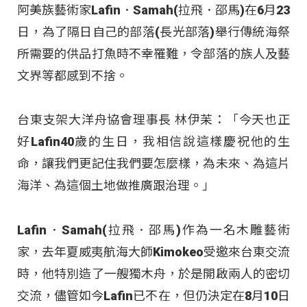
阿美族藝術家Lafin．Samah(拉飛．邵馬)在6月23
日，為了隔日自己的部落(長光部落)舉行傳統海祭
所需要的供品打魚時不幸罹難，令部落的族人及藝
文界等都感到不捨。
台東支架大洋舟協會理事長 林伊苿：「今天也正
好Lafin40歲的生日，我相信說這樣慶祝他的生
命，讓我們更記住我們要怎麼樣，為未來、為這片
海洋、為這個土地做推廣跟治理。」
Lafin．Samah(拉飛．邵馬)作為一名木雕藝術
家，去年夏威夷航海大師Kimokeo受邀來台東交流
時，他特別造了一艘獨木舟，於是開啟兩人的密切
交流，儘管如今Lafin已不在，但仍決定在8月10日