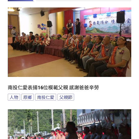
南投仁愛表揚16位模範父親 感謝爸爸辛勞
人物
原鄉
南投仁愛
父親節