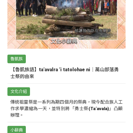
魯凱族
【魯凱族語】ta‘avalra ‘i tatolohae ni｜萬山部落勇
士祭的由來
文化介紹
傳統祖靈祭是一系列為期四個月的祭典，現今配合族人工
作求學濃縮為一天，並特別將「勇士祭(Ta‘avala)」凸顯
辦理。
小辭典