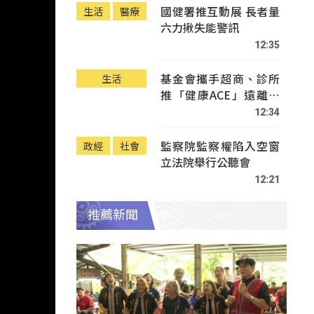
國健署推互動展 長者量
生活
醫療
六力揪失能警訊
12:35
基金會攜手超商、診所
生活
推「健康ACE」遠離疾
病
12:34
監察院監察權陷入空窗
政經
社會
立法院舉行公聽會
12:21
推薦新聞