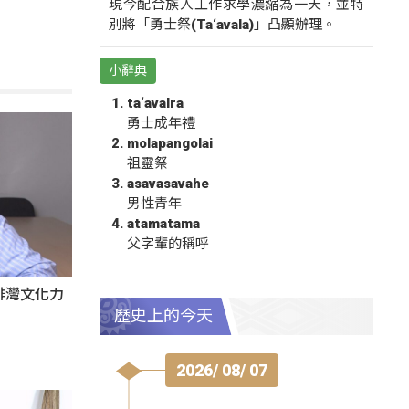
現今配合族人工作求學濃縮為一天，並特
別將「勇士祭(Ta‘avala)」凸顯辦理。
小辭典
ta‘avalra
勇士成年禮
molapangolai
祖靈祭
asavasavahe
男性青年
atamatama
父字輩的稱呼
出排灣文化力
歷史上的今天
2026/ 08/ 07