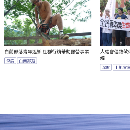
白蘭部落青年返鄉 社群行銷帶動露營事業
人權會倡致敬
解
深度
白蘭部落
深度
土地宣