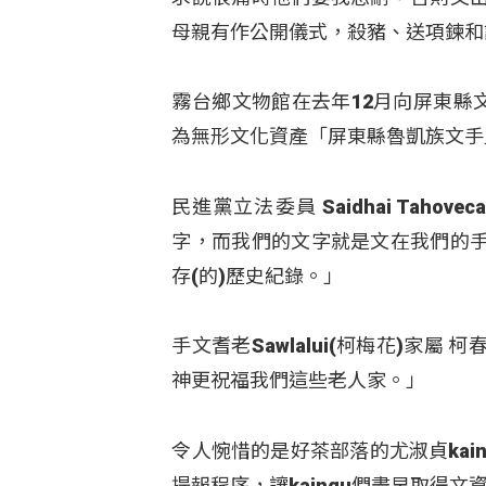
母親有作公開儀式，殺豬、送項鍊和
霧台鄉文物館在去年12月向屏東縣文
為無形文化資產「屏東縣魯凱族文手
民進黨立法委員 Saidhai Tah
字，而我們的文字就是文在我們的
存(的)歷史紀錄。」
手文耆老Sawlalui(柯梅花)家
神更祝福我們這些老人家。」
令人惋惜的是好茶部落的尤淑貞ka
提報程序，讓kaingu們盡早取得文