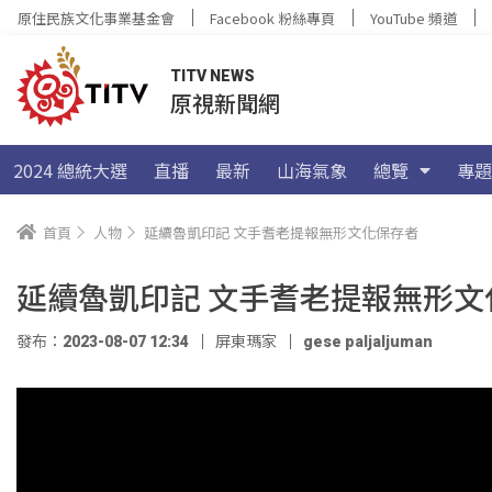
原住民族文化事業基金會
Facebook 粉絲專頁
YouTube 頻道
TITV NEWS
原視新聞網
2024 總統大選
直播
最新
山海氣象
總覽
專題
首頁
人物
延續魯凱印記 文手耆老提報無形文化保存者
延續魯凱印記 文手耆老提報無形文
發布：2023-08-07 12:34
屏東瑪家
gese paljaljuman