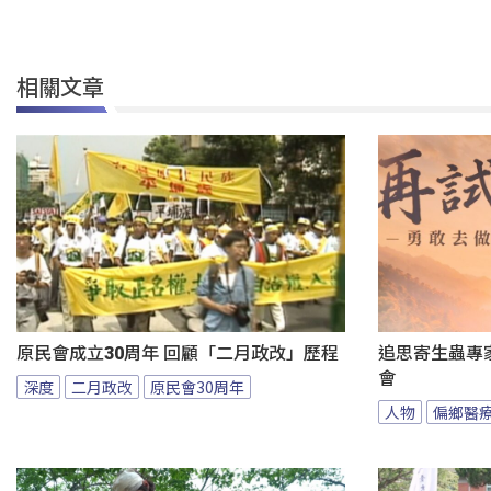
相關文章
原民會成立30周年 回顧「二月政改」歷程
追思寄生蟲專
會
深度
二月政改
原民會30周年
人物
偏鄉醫