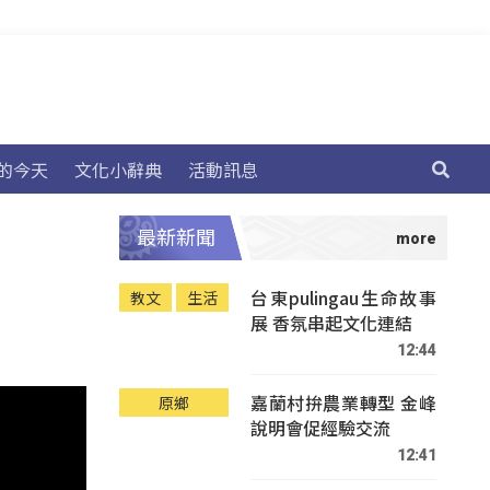
的今天
文化小辭典
活動訊息
最新新聞
台東pulingau生命故事
教文
生活
展 香氛串起文化連結
12:44
嘉蘭村拚農業轉型 金峰
原鄉
說明會促經驗交流
12:41