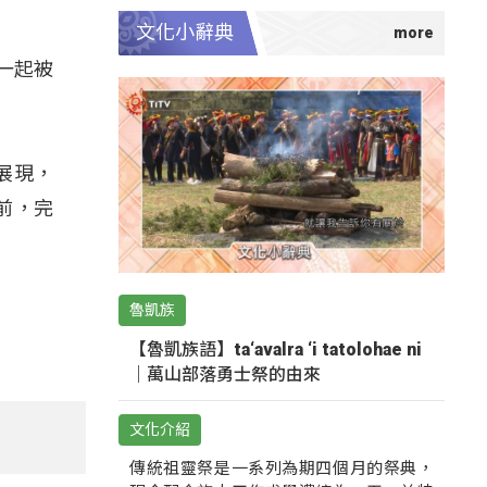
文化小辭典
一起被
展現，
前，完
魯凱族
【魯凱族語】ta‘avalra ‘i tatolohae ni
｜萬山部落勇士祭的由來
文化介紹
傳統祖靈祭是一系列為期四個月的祭典，