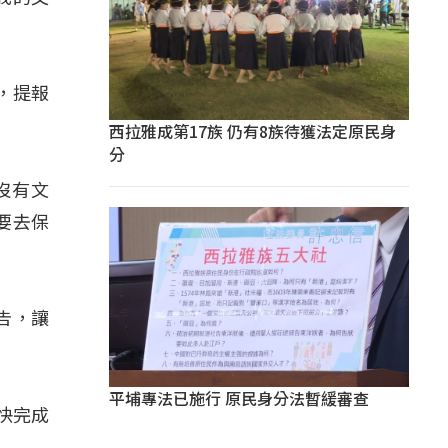
，提報
西拉雅成第17族 仍有8族待獲法定原民身
分
們沒有文
要去保
禱告，讓
平埔專法已施行 原民身分法暫緩審查
快完成