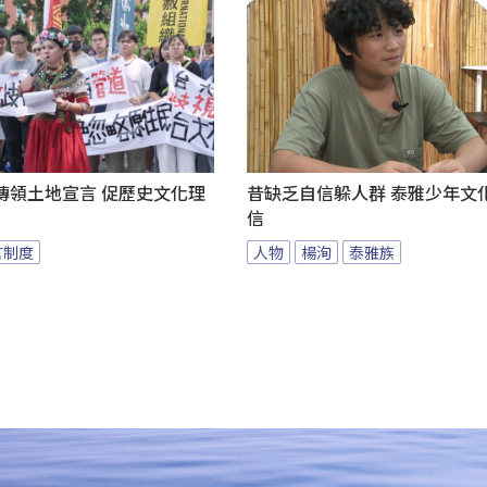
傳領土地宣言 促歷史文化理
昔缺乏自信躲人群 泰雅少年文
信
言制度
人物
楊洵
泰雅族