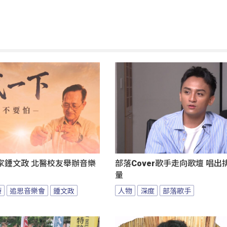
家鍾文政 北醫校友舉辦音樂
部落Cover歌手走向歌壇 唱
量
療
追思音樂會
鍾文政
人物
深度
部落歌手