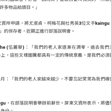
許多物品給頭目。」
資所申請，將尤淑貞、柯梅花與杜秀英3位文手kaingu
」的保存者，近期正進行部落說明會。
ovecahe (伍麗華)：「我們的老人家逐漸在凋零，過去我
手上，這些文樣圖騰都具有一定的傳統意義，是我們必須
屬 柯春月：「我們的老人家越來越少，不要忘記常常為我們
ingu，在部落說明會舉辦前辭世。屏東文資所表示，將儘
資身分。