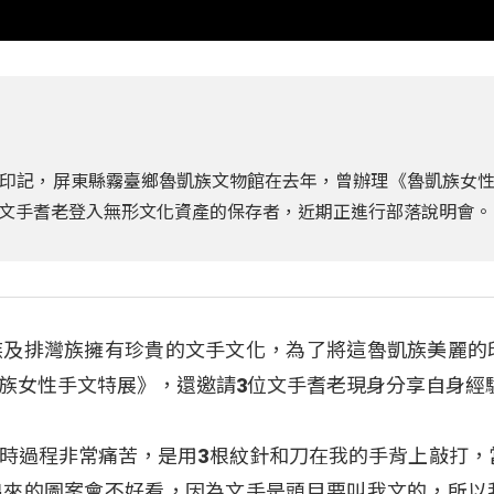
印記，屏東縣霧臺鄉魯凱族文物館在去年，曾辦理《魯凱族女
文手耆老登入無形文化資產的保存者，近期正進行部落說明會。
族及排灣族擁有珍貴的文手文化，為了將這魯凱族美麗的
族女性手文特展》，還邀請3位文手耆老現身分享自身經
：「文手時過程非常痛苦，是用3根紋針和刀在我的手背上敲打
出來的圖案會不好看，因為文手是頭目要叫我文的，所以