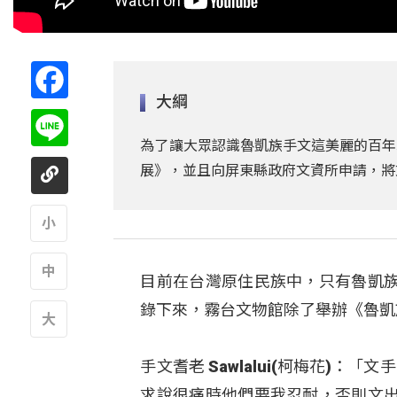
Facebook
大綱
Line
為了讓大眾認識魯凱族手文這美麗的百年
展》，並且向屏東縣政府文資所申請，將
A
目前在台灣原住民族中，只有魯凱
A
錄下來，霧台文物館除了舉辦《魯凱
A
手文耆老 Sawlalui(柯梅花)
求說很痛時他們要我忍耐，否則文