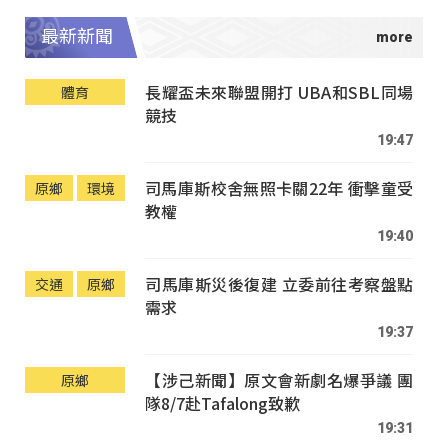
最新新聞
長耀盃未來聯盟開打 UBA和SBL同場
體育
競技
19:47
司馬庫斯校舍無照卡關22年 衝擊童受
原鄉
環境
教權
19:40
司馬庫斯災後復建 立委前往考察盤點
交通
原鄉
需求
19:37
【涉己新聞】原文會新劇名爆爭議 團
原鄉
隊8/7赴Tafalong致歉
19:31