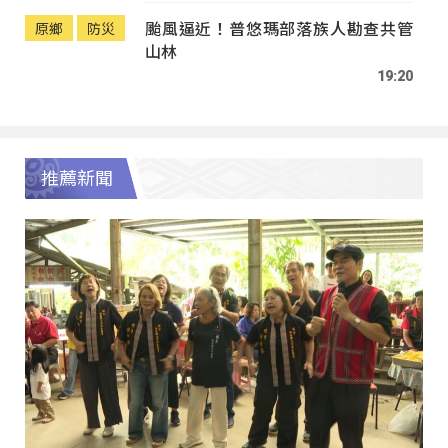
颱風逼近！普悠瑪部落族人勘查共管
原鄉
防災
山林
19:20
推薦新聞