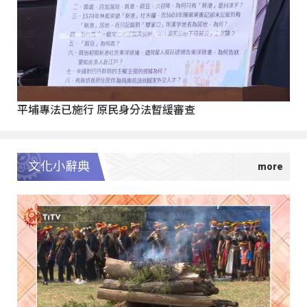
平埔專法已施行 原民身分法暫緩審查
文化小辭典