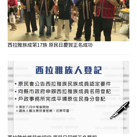
西拉雅族成第17族 原民日慶賀正名成功