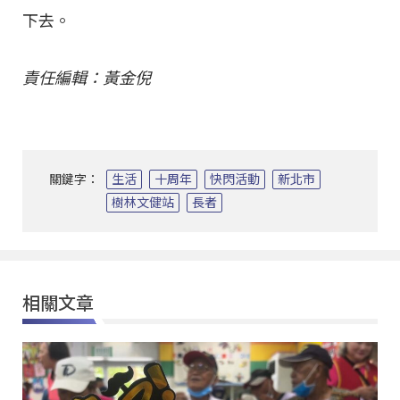
下去。
責任編輯：黃金倪
關鍵字：
生活
十周年
快閃活動
新北市
樹林文健站
長者
相關文章