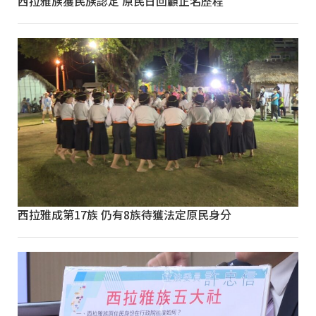
西拉雅族獲民族認定 原民日回顧正名歷程
西拉雅成第17族 仍有8族待獲法定原民身分