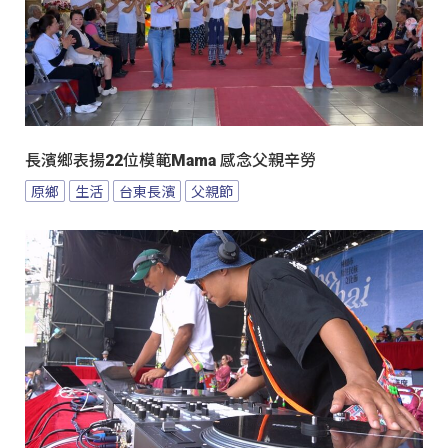
長濱鄉表揚22位模範Mama 感念父親辛勞
原鄉
生活
台東長濱
父親節