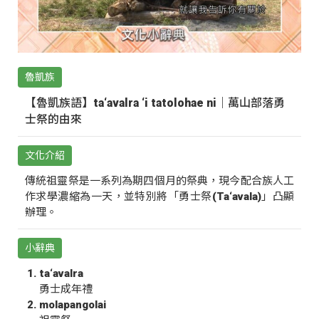
魯凱族
【魯凱族語】ta‘avalra ‘i tatolohae ni｜萬山部落勇
士祭的由來
文化介紹
傳統祖靈祭是一系列為期四個月的祭典，現今配合族人工
作求學濃縮為一天，並特別將「勇士祭(Ta‘avala)」凸顯
辦理。
小辭典
ta‘avalra
勇士成年禮
molapangolai