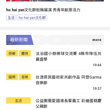
ho hai yan文化節街舞展演 秀青年創意活力
生活
ho hai yan文化節
最新新聞
法治國小辦棒球交流賽 4縣市隊伍共
原鄉
體育
襄盛舉
19:44
台澳原民藝術家共創作品 同登Garma
國際
音樂
音樂節
19:37
公益團邀愛國浦長輩義工 彩繪蛋糕慶
生活
父親節