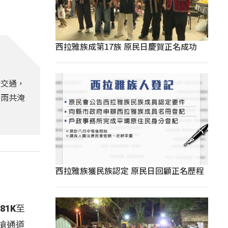
西拉雅族成第17族 原民日慶賀正名成功
斷交通，
大雨共淹
西拉雅族獲民族認定 原民日回顧正名歷程
1K至
搶通道