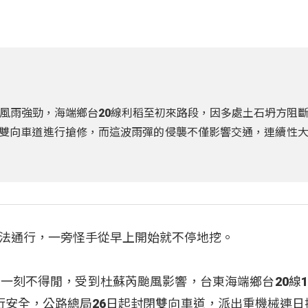
風雨強勁，海端鄉台20線利稻至初來路段，因多處土石坍方阻
封閉雙向車道進行搶修，而這波雨彈的侵襲不僅影響交通，連續性
法通行，一旁怪手從早上開始就不停地挖。
一刻不得閒，受到杜蘇芮颱風影響，台東海端鄉台20線18
通行安全，公路總局26日起封閉雙向車道，派出重機械連日