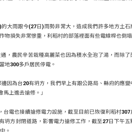
日)的大雨跟今(27日)雨勢非常大，造成我們許多地方土石
作物損失非常慘重，利稻村的部落裡面有些電線桿也倒
交通，農民辛苦栽種高麗菜也因為積水全泡了湯，而除了
當地300多戶居民停電。
那邊因為台20有坍方，我們早上有跟公路局、縣府的應變
們會馬上進去搶修。」
，台電也接續搶修電力設施，截至目前已恢復利稻村307
處仍有坍方封閉道路，影響電力搶修工作，截至27日下午五
電中。