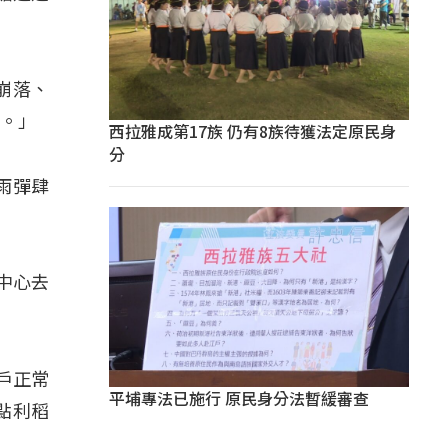
崩落、
塌。」
西拉雅成第17族 仍有8族待獲法定原民身
分
雨彈肆
中心去
戶正常
平埔專法已施行 原民身分法暫緩審查
點利稻