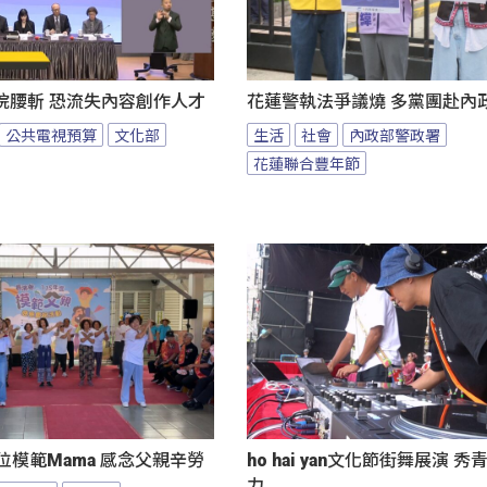
院腰斬 恐流失內容創作人才
花蓮警執法爭議燒 多黨團赴內
公共電視預算
文化部
生活
社會
內政部警政署
花蓮聯合豐年節
位模範Mama 感念父親辛勞
ho hai yan文化節街舞展演 
力