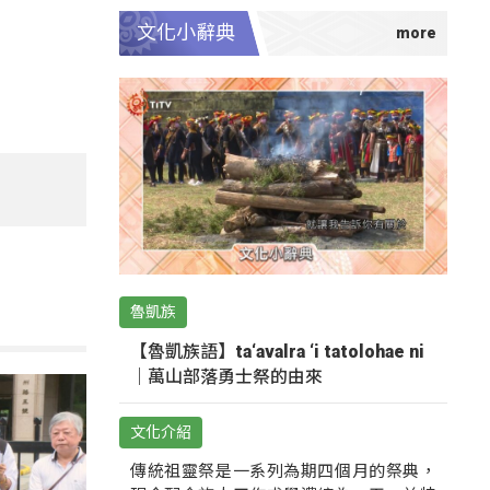
文化小辭典
魯凱族
【魯凱族語】ta‘avalra ‘i tatolohae ni
｜萬山部落勇士祭的由來
文化介紹
傳統祖靈祭是一系列為期四個月的祭典，