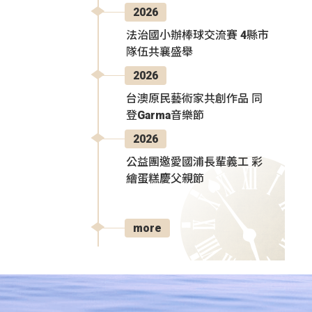
2026
法治國小辦棒球交流賽 4縣市
隊伍共襄盛舉
2026
台澳原民藝術家共創作品 同
登Garma音樂節
2026
公益團邀愛國浦長輩義工 彩
繪蛋糕慶父親節
more