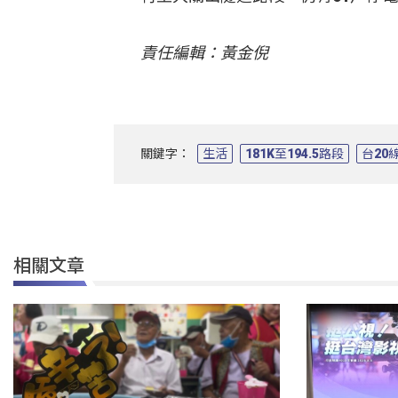
責任編輯：黃金倪
關鍵字：
生活
181K至194.5路段
台20
相關文章