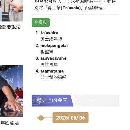
現今配合族人工作求學濃縮為一天，並特
別將「勇士祭(Ta‘avala)」凸顯辦理。
小辭典
政部要說法
ta‘avalra
勇士成年禮
molapangolai
祖靈祭
asavasavahe
男性青年
atamatama
父字輩的稱呼
歷史上的今天
2026/ 08/ 06
秀青年創意活