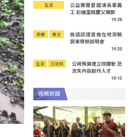
公益團邀愛國浦長輩義
生活
工 彩繪蛋糕慶父親節
19:28
族語認證首推在地測驗
原鄉
教文
屏東舉辦說明會
19:20
公視預算遭立院腰斬 恐
生活
立法院
流失內容創作人才
19:15
推薦新聞