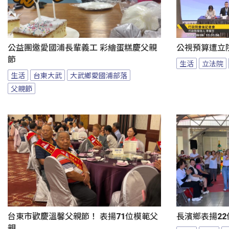
公益團邀愛國浦長輩義工 彩繪蛋糕慶父親
公視預算遭立
節
生活
立法院
生活
台東大武
大武鄉愛國浦部落
父親節
台東市歡慶溫馨父親節！ 表揚71位模範父
長濱鄉表揚22
親