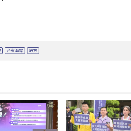
線
台東海端
坍方