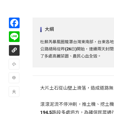
Facebook
大綱
Line
杜蘇芮暴風圈籠罩台灣東南部，台東各地
公路總局從昨(26日)開始，連續兩天
了多處高麗菜園、農民心血全毀。
A
大片土石從山壁上滑落，造成道路無
A
A
滾滾泥流不停沖刷，推土機、挖土機
194.5路段多處坍方，為確保民眾