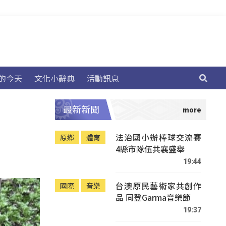
的今天
文化小辭典
活動訊息
最新新聞
法治國小辦棒球交流賽
原鄉
體育
4縣市隊伍共襄盛舉
19:44
台澳原民藝術家共創作
國際
音樂
品 同登Garma音樂節
19:37