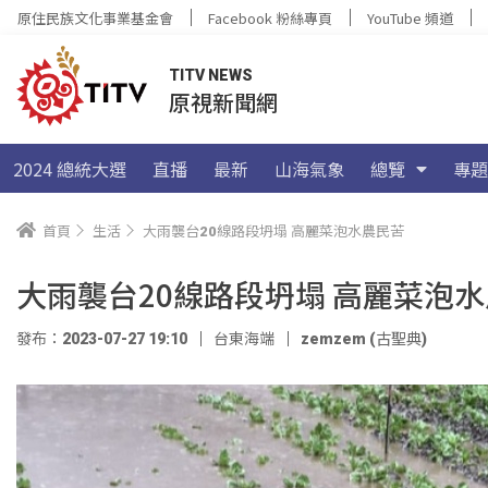
原住民族文化事業基金會
Facebook 粉絲專頁
YouTube 頻道
TITV NEWS
原視新聞網
2024 總統大選
直播
最新
山海氣象
總覽
專題
首頁
生活
大雨襲台20線路段坍塌 高麗菜泡水農民苦
大雨襲台20線路段坍塌 高麗菜泡
發布：2023-07-27 19:10
台東海端
zemzem (古聖典)