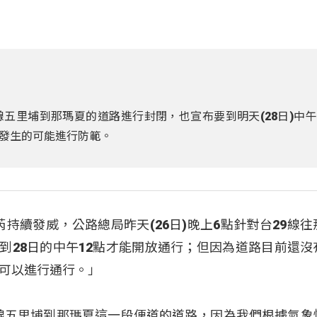
9線五里埔到那瑪夏的道路進行封閉，也宣布要到明天(28日)中
發生的可能進行防範。
杜蘇芮持續發威，公路總局昨天(26日)晚上6點針對台29線
要到28日的中午12點才能開放通行；但因為道路目前還沒
可以進行通行。」
9線五里埔到那瑪夏這一段便道的道路，因為我們根據氣象