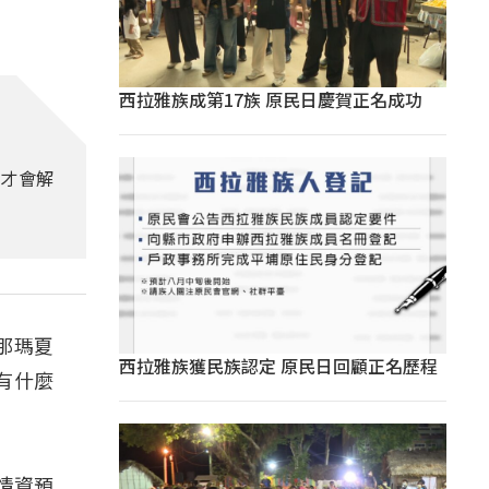
西拉雅族成第17族 原民日慶賀正名成功
午才會解
往那瑪夏
西拉雅族獲民族認定 原民日回顧正名歷程
有什麼
情資預