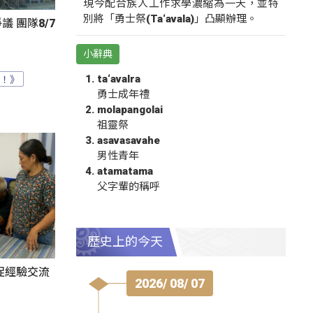
現今配合族人工作求學濃縮為一天，並特
別將「勇士祭(Ta‘avala)」凸顯辦理。
 團隊8/7
小辭典
？！》
ta‘avalra
勇士成年禮
molapangolai
祖靈祭
asavasavahe
男性青年
atamatama
父字輩的稱呼
歷史上的今天
促經驗交流
2026/ 08/ 07