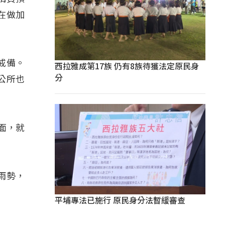
在做加
戒備。
西拉雅成第17族 仍有8族待獲法定原民身
分
公所也
面，就
雨勢，
平埔專法已施行 原民身分法暫緩審查