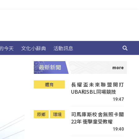
的今天
文化小辭典
活動訊息
最新新聞
長耀盃未來聯盟開打
體育
UBA和SBL同場競技
19:47
司馬庫斯校舍無照卡關
原鄉
環境
22年 衝擊童受教權
19:40