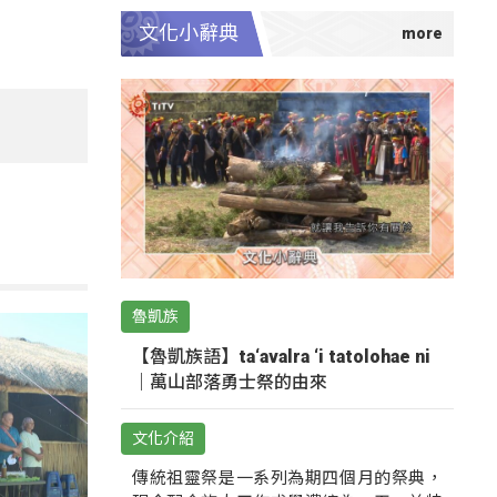
文化小辭典
魯凱族
【魯凱族語】ta‘avalra ‘i tatolohae ni
｜萬山部落勇士祭的由來
文化介紹
傳統祖靈祭是一系列為期四個月的祭典，