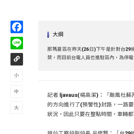
Facebook
大綱
Line
那瑪夏區在昨天(26日)下午是針對台2
禁，而目前台電人員也進駐區內，為停電
A
記者 ljavaus(楊高潔)：「颱風
A
的方向進行了(預警性)封路，一路
狀況，因此只要在整點時間，車輛都
A
甲仙工務段副段長 呂修賢：「台2