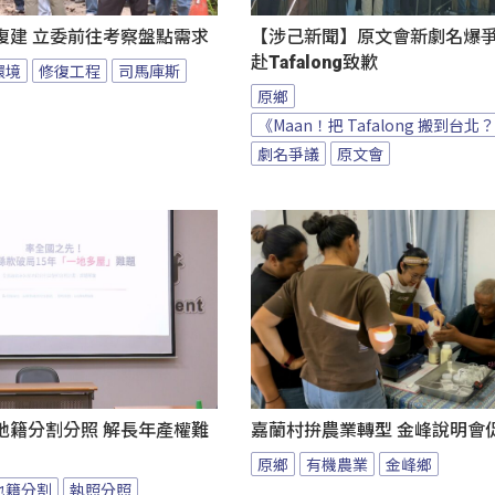
復建 立委前往考察盤點需求
【涉己新聞】原文會新劇名爆爭議
赴Tafalong致歉
環境
修復工程
司馬庫斯
原鄉
《Maan！把 Tafalong 搬到台北
劇名爭議
原文會
地籍分割分照 解長年產權難
嘉蘭村拚農業轉型 金峰說明會
原鄉
有機農業
金峰鄉
地籍分割
執照分照