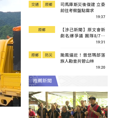
司馬庫斯災後復建 立委
交通
原鄉
前往考察盤點需求
19:37
【涉己新聞】原文會新
原鄉
劇名爆爭議 團隊8/7赴
Tafalong致歉
19:31
颱風逼近！普悠瑪部落
原鄉
防災
族人勘查共管山林
19:20
推薦新聞