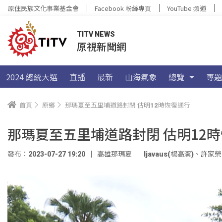
原住民族文化事業基金會
Facebook 粉絲專頁
YouTube 頻道
TITV NEWS
原視新聞網
2024 總統大選
直播
最新
山海氣象
總覽
專題
首頁
原鄉
那瑪夏至五里埔道路封閉 估明12時恢復通行
那瑪夏至五里埔道路封閉 估明12
發布：2023-07-27 19:20
高雄那瑪夏
ljavaus(楊高潔)
、
許家榮