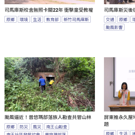
司馬庫斯校舍無照卡關22年 衝擊童受教權
司馬庫斯災後
原鄉
環境
生活
教育部
新竹司馬庫斯
交通
原鄉
颱風影響
颱風逼近！普悠瑪部落族人勘查共管山林
屏東推永久屋
題
原鄉
防災
風災
南王山勘查
原鄉
生活
南王社區發展協會
普悠瑪部落