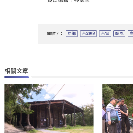
關鍵字：
原鄉
台29線
台電
颱風
相關文章