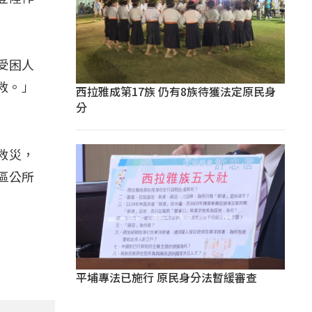
受困人
救。」
西拉雅成第17族 仍有8族待獲法定原民身
分
救災，
區公所
平埔專法已施行 原民身分法暫緩審查