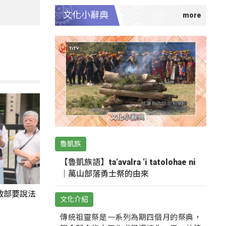
文化小辭典
魯凱族
【魯凱族語】ta‘avalra ‘i tatolohae ni
｜萬山部落勇士祭的由來
政部要說法
文化介紹
傳統祖靈祭是一系列為期四個月的祭典，