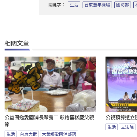
關鍵字：
生活
台東豐年機場
國防部
相關文章
公益團邀愛國浦長輩義工 彩繪蛋糕慶父親
公視預算遭立
節
生活
立法院
生活
台東大武
大武鄉愛國浦部落