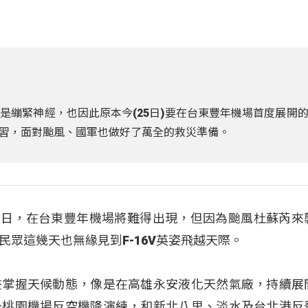
是繃緊神經，也因此原本今(25日)要在台東豐年機場首度展開
習，面對颱風、國軍也做好了萬全的救災準備。
本25日，在台東豐年機場將難得出現，但因為颱風杜蘇芮來
眾這幾天也無緣見到F-16V英姿飛越天際。
畫掌握天候動態，像是在高雄永安液化天然氣廠，持續展
後桃園機場反空機降演練，和新北八里、淡水及台北港反