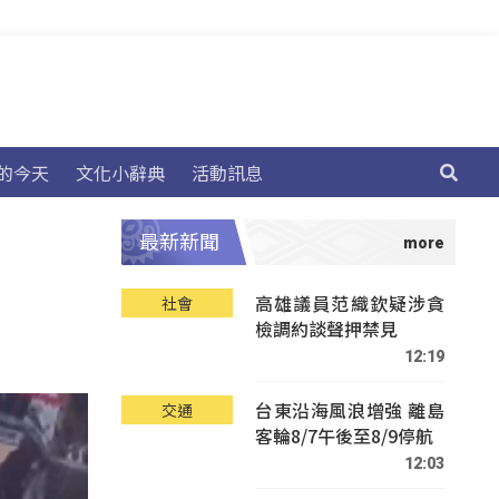
的今天
文化小辭典
活動訊息
最新新聞
高雄議員范織欽疑涉貪
社會
檢調約談聲押禁見
12:19
台東沿海風浪增強 離島
交通
客輪8/7午後至8/9停航
12:03