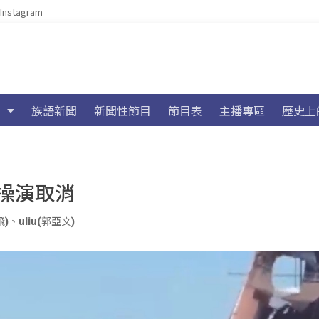
Instagram
族語新聞
新聞性節目
節目表
主播專區
歷史上
操演取消
飛)
、
uliu(郭亞文)