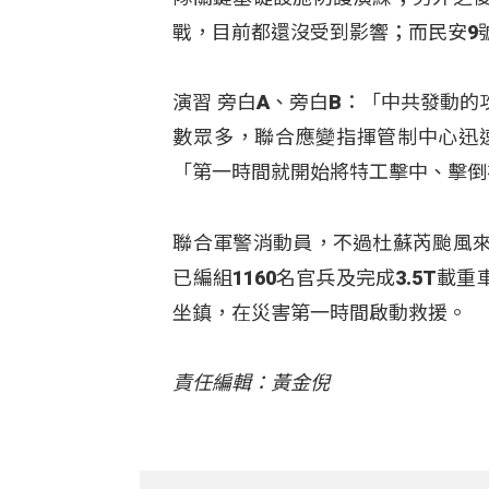
戰，目前都還沒受到影響；而民安9
演習 旁白A、旁白B：「中共發動
數眾多，聯合應變指揮管制中心迅
「第一時間就開始將特工擊中、擊倒
聯合軍警消動員，不過杜蘇芮颱風
已編組1160名官兵及完成3.5T
坐鎮，在災害第一時間啟動救援。
責任編輯：黃金倪