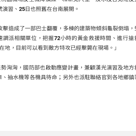
號演習、25日也照舊在台南展開。
的攻擊造成了一部巴士翻覆，多棟的建築物傾斜龜裂倒塌，
速調派相關單位，把握72小時的黃金救援時間、進行搶
在地，目前可以看到敵方特攻已經擊斃在現場。」
來勢洶洶，國防部也啟動應變計畫，兼顧漢光演習及地方
載重車、抽水機等各機具待命；另外也派駐聯絡官到各地鄉鎮