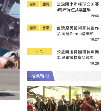
法治國小辦棒球交流賽
原鄉
體育
4縣市隊伍共襄盛舉
19:44
台澳原民藝術家共創作
國際
音樂
品 同登Garma音樂節
19:37
公益團邀愛國浦長輩義
生活
工 彩繪蛋糕慶父親節
19:28
推薦新聞