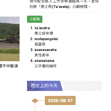
現今配合族人工作求學濃縮為一天，並特
別將「勇士祭(Ta‘avala)」凸顯辦理。
小辭典
ta‘avalra
勇士成年禮
molapangolai
祖靈祭
asavasavahe
男性青年
atamatama
擾不中斷演
父字輩的稱呼
歷史上的今天
2026/ 08/ 07