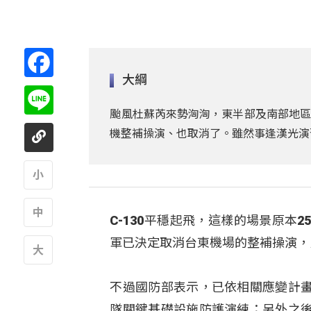
Facebook
大綱
Line
颱風杜蘇芮來勢洶洶，東半部及南部地區
機整補操演、也取消了。雖然事逢漢光演
A
C-130平穩起飛，這樣的場景原
A
軍已決定取消台東機場的整補操演，民
A
不過國防部表示，已依相關應變計
隊關鍵基礎設施防護演練；另外之