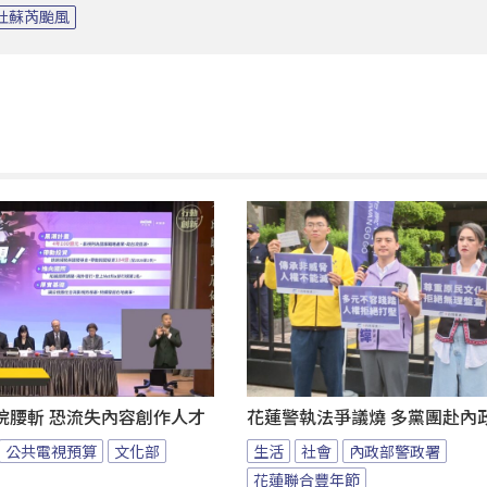
杜蘇芮颱風
院腰斬 恐流失內容創作人才
花蓮警執法爭議燒 多黨團赴內
公共電視預算
文化部
生活
社會
內政部警政署
花蓮聯合豐年節