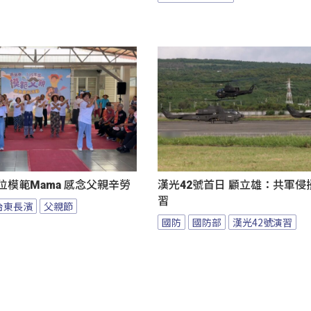
位模範Mama 感念父親辛勞
漢光42號首日 顧立雄：共軍侵
習
台東長濱
父親節
國防
國防部
漢光42號演習