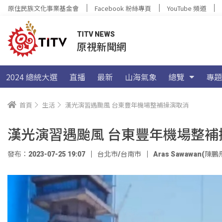
原住民族文化事業基金會
Facebook 粉絲專頁
YouTube 頻道
TITV NEWS
原視新聞網
2024 總統大選
直播
最新
山海氣象
總覽
專題
首頁
生活
漢光演習遇颱風 台東豐年機場整補操演取消
漢光演習遇颱風 台東豐年機場整補
發布：2023-07-25 19:07
台北市/台南市
Aras Sawawan(陳鵬