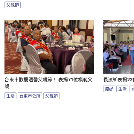
父親節
台東市歡慶溫馨父親節！ 表揚71位模範父
長濱鄉表揚22
親
原鄉
生活
生活
台東市公所
父親節