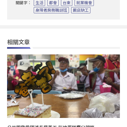
關鍵字：
生活
都會
台東
就業機會
身障者房務職訓班
飯店缺工
相關文章