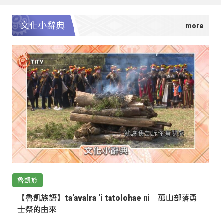
文化小辭典
魯凱族
【魯凱族語】ta‘avalra ‘i tatolohae ni｜萬山部落勇
士祭的由來