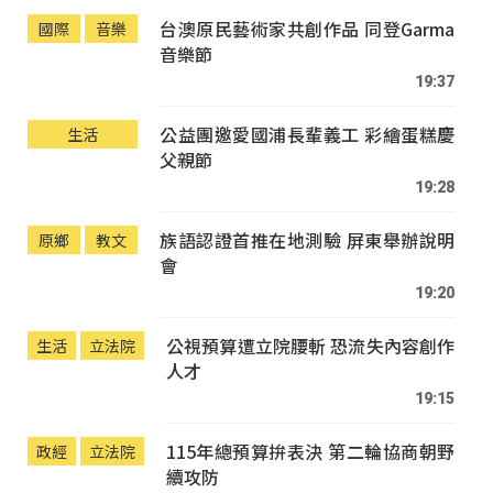
台澳原民藝術家共創作品 同登Garma
國際
音樂
音樂節
19:37
公益團邀愛國浦長輩義工 彩繪蛋糕慶
生活
父親節
19:28
族語認證首推在地測驗 屏東舉辦說明
原鄉
教文
會
19:20
公視預算遭立院腰斬 恐流失內容創作
生活
立法院
人才
19:15
115年總預算拚表決 第二輪協商朝野
政經
立法院
續攻防