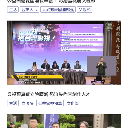
公益團邀愛國浦長輩義工 彩繪蛋糕慶父親節
生活
台東大武
大武鄉愛國浦部落
父親節
公視預算遭立院腰斬 恐流失內容創作人才
生活
立法院
公共電視預算
文化部