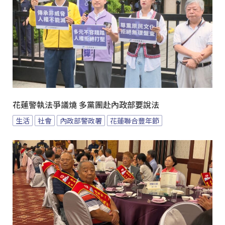
花蓮警執法爭議燒 多黨團赴內政部要說法
生活
社會
內政部警政署
花蓮聯合豐年節