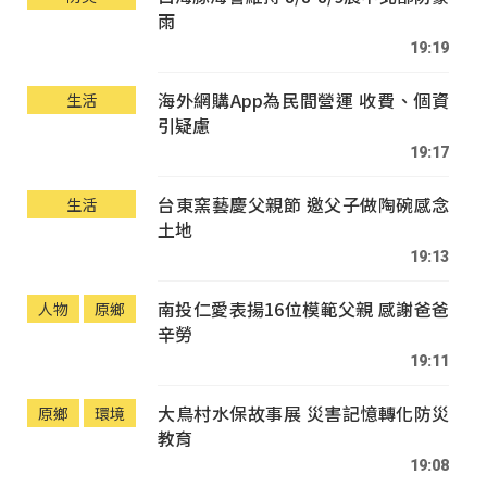
雨
19:19
海外網購App為民間營運 收費、個資
生活
引疑慮
19:17
台東窯藝慶父親節 邀父子做陶碗感念
生活
土地
19:13
南投仁愛表揚16位模範父親 感謝爸爸
人物
原鄉
辛勞
19:11
大鳥村水保故事展 災害記憶轉化防災
原鄉
環境
教育
19:08