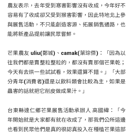
農友表示，去年受到寒害影響沒有收成，今年好不
容易有了收成卻又受到猴害影響，因此特地北上參
與展售活動，不只能創造客源、拓展銷售通路，也
能將新產品提前讓民眾嘗鮮。
芒果農友 uliu(鄭城)、camak(葉琮傑)：「因為以
往我們都是賣整粒整粒的，都沒有賣那個芒果乾；
今天有去烘一些試試看，效果還算不錯。」「大部
分青年(消費者)還是以飲料類會比較為主，如果是
蟲害的話就把它削皮做成果汁。」
台東縣達仁鄉芒果展售活動承辦人 高國緯：「今
年開始就是大家都有就在收成了，那我們公所這邊
也看到民眾他們是真的很認真投入在種植芒果這部