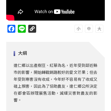
Facebook
Line
A
A
A
大綱
達仁鄉以出產樹豆、紅藜為名，近年受到鄰近縣
市的影響，開始轉戰銷路較好的愛文芒果；但去
年受到寒害沒有收成，今年好不容易有了收成又
碰上猴害，因此為了協助農友，達仁鄉公所決定
在都會區辦理展售活動，減緩災害對農友的影
響。