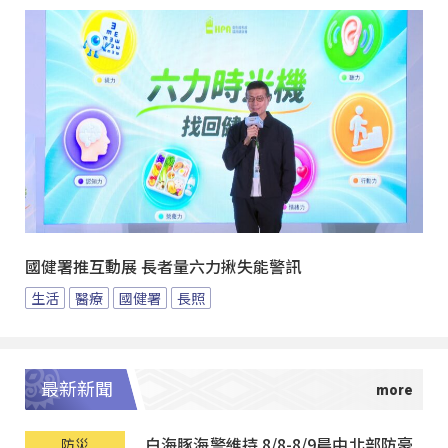
國健署推互動展 長者量六力揪失能警訊
生活
醫療
國健署
長照
最新新聞
白海豚海警維持 8/8-8/9晨中北部防豪
防災