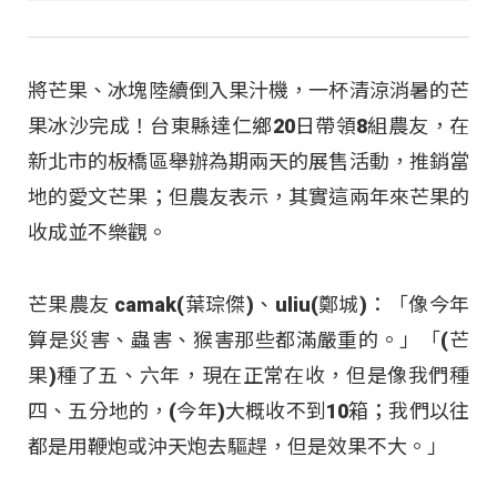
將芒果、冰塊陸續倒入果汁機，一杯清涼消暑的芒
果冰沙完成！台東縣達仁鄉20日帶領8組農友，在
新北市的板橋區舉辦為期兩天的展售活動，推銷當
地的愛文芒果；但農友表示，其實這兩年來芒果的
收成並不樂觀。
芒果農友 camak(葉琮傑)、uliu(鄭城)：「像今年
算是災害、蟲害、猴害那些都滿嚴重的。」「(芒
果)種了五、六年，現在正常在收，但是像我們種
四、五分地的，(今年)大概收不到10箱；我們以往
都是用鞭炮或沖天炮去驅趕，但是效果不大。」