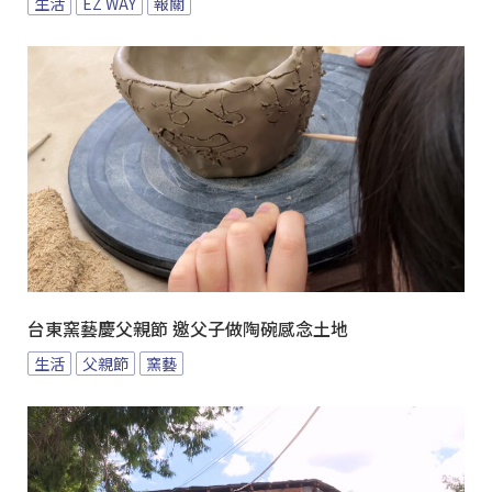
生活
EZ WAY
報關
台東窯藝慶父親節 邀父子做陶碗感念土地
生活
父親節
窯藝