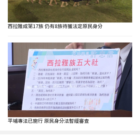
西拉雅成第17族 仍有8族待獲法定原民身分
平埔專法已施行 原民身分法暫緩審查