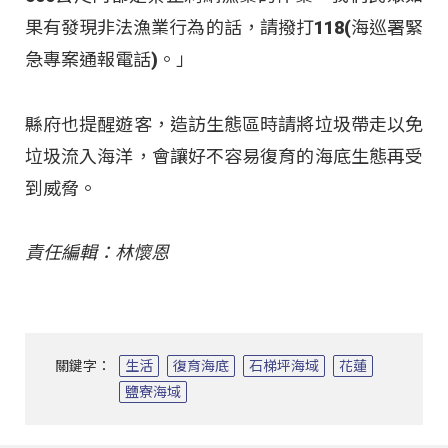
果有發現非法漁業行為的話，請撥打118(海巡署緊
急專案通報電話)。」
縣府也提醒遊客，造訪生態區時請將垃圾帶走以免
垃圾流入海洋，會讓好不容易復育的海底生態再受
到威脅。
責任編輯：林懷恩
關鍵字：
生活
復育海底
石梯坪海域
花蓮
鹽寮海域