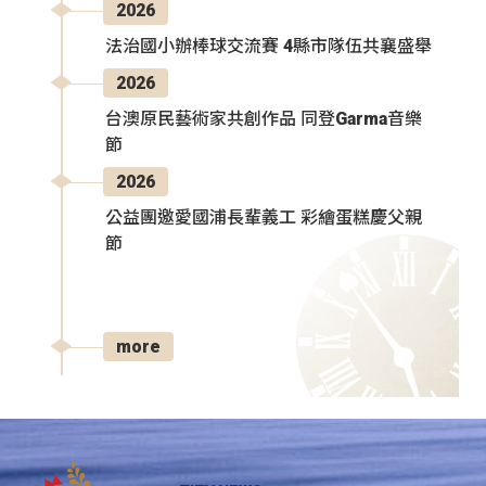
2026
法治國小辦棒球交流賽 4縣市隊伍共襄盛舉
2026
台澳原民藝術家共創作品 同登Garma音樂
節
2026
公益團邀愛國浦長輩義工 彩繪蛋糕慶父親
節
more