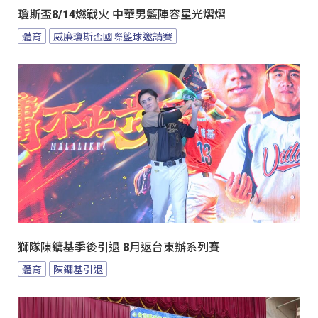
瓊斯盃8/14燃戰火 中華男籃陣容星光熠熠
體育
威廉瓊斯盃國際籃球邀請賽
獅隊陳鏞基季後引退 8月返台東辦系列賽
體育
陳鏞基引退