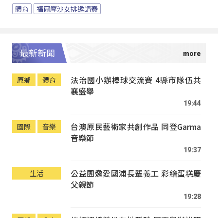
體育
福爾摩沙女排邀請賽
最新新聞
法治國小辦棒球交流賽 4縣市隊伍共
原鄉
體育
襄盛舉
19:44
台澳原民藝術家共創作品 同登Garma
國際
音樂
音樂節
19:37
公益團邀愛國浦長輩義工 彩繪蛋糕慶
生活
父親節
19:28