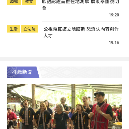
族語認證首推在地測驗 屏東舉辦說明
原鄉
教文
會
19:20
公視預算遭立院腰斬 恐流失內容創作
生活
立法院
人才
19:15
推薦新聞