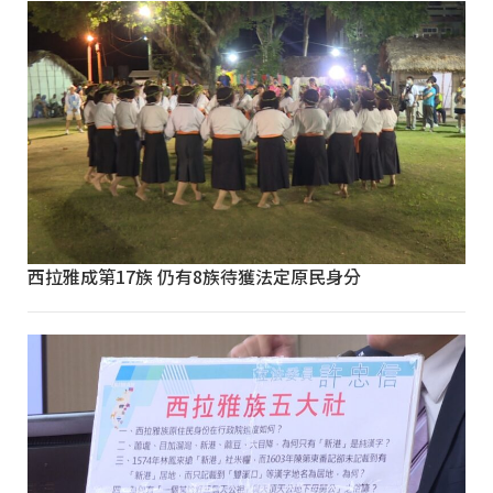
西拉雅成第17族 仍有8族待獲法定原民身分