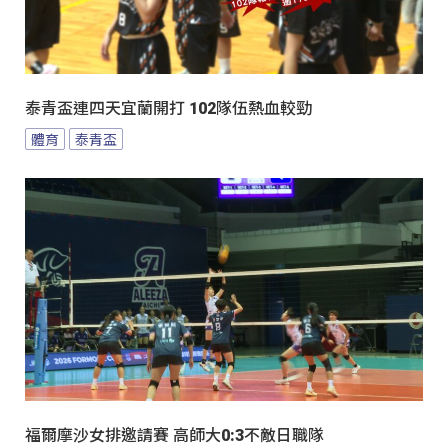
泰青盃連四天宜蘭開打 102隊伍熱血較勁
體育
泰青盃
福爾摩沙女排邀請賽 高師大0:3不敵日職隊