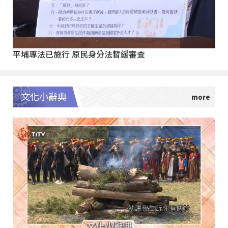
平埔專法已施行 原民身分法暫緩審查
文化小辭典