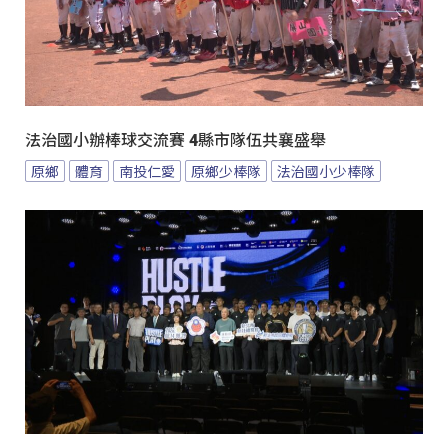
法治國小辦棒球交流賽 4縣市隊伍共襄盛舉
原鄉
體育
南投仁愛
原鄉少棒隊
法治國小少棒隊