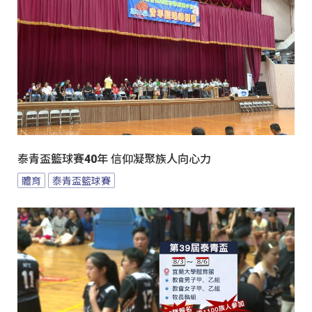
泰青盃籃球賽40年 信仰凝聚族人向心力
體育
泰青盃籃球賽