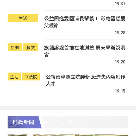
19:37
公益團邀愛國浦長輩義工 彩繪蛋糕慶
生活
父親節
19:28
族語認證首推在地測驗 屏東舉辦說明
原鄉
教文
會
19:20
公視預算遭立院腰斬 恐流失內容創作
生活
立法院
人才
19:15
推薦新聞