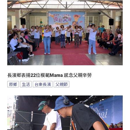
長濱鄉表揚22位模範Mama 感念父親辛勞
原鄉
生活
台東長濱
父親節