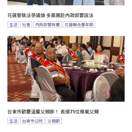
花蓮警執法爭議燒 多黨團赴內政部要說法
生活
社會
內政部警政署
花蓮聯合豐年節
台東市歡慶溫馨父親節！ 表揚71位模範父親
生活
台東市公所
父親節