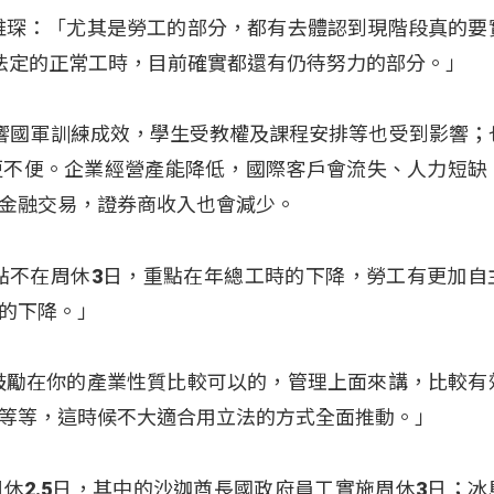
維琛：「尤其是勞工的部分，都有去體認到現階段真的要
法定的正常工時，目前確實都還有仍待努力的部分。」
響國軍訓練成效，學生受教權及課程安排等也受到影響；
更不便。企業經營產能降低，國際客戶會流失、人力短缺
金融交易，證券商收入也會減少。
點不在周休3日，重點在年總工時的下降，勞工有更加自
的下降。」
鼓勵在你的產業性質比較可以的，管理上面來講，比較有
等等，這時候不大適合用立法的方式全面推動。」
休2.5日，其中的沙迦酋長國政府員工實施周休3日；冰