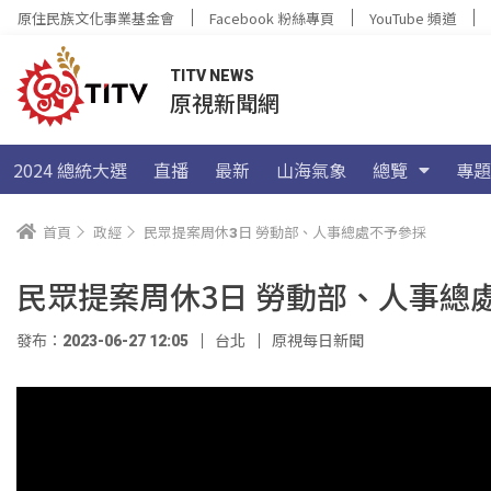
原住民族文化事業基金會
Facebook 粉絲專頁
YouTube 頻道
TITV NEWS
原視新聞網
2024 總統大選
直播
最新
山海氣象
總覽
專題
首頁
政經
民眾提案周休3日 勞動部、人事總處不予參採
民眾提案周休3日 勞動部、人事總
發布：2023-06-27 12:05
台北
原視每日新聞