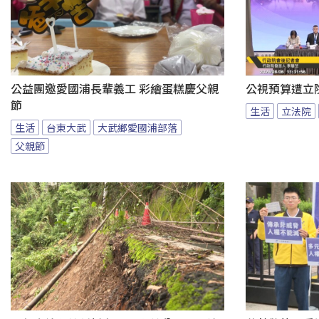
公益團邀愛國浦長輩義工 彩繪蛋糕慶父親
公視預算遭立
節
生活
立法院
生活
台東大武
大武鄉愛國浦部落
父親節