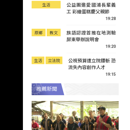
公益團邀愛國浦長輩義
生活
工 彩繪蛋糕慶父親節
19:28
族語認證首推在地測驗
原鄉
教文
屏東舉辦說明會
19:20
公視預算遭立院腰斬 恐
生活
立法院
流失內容創作人才
19:15
推薦新聞