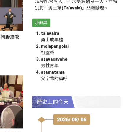
現今配合族人工作求學濃縮為一天，並特
別將「勇士祭(Ta‘avala)」凸顯辦理。
小辭典
ta‘avalra
商朝野續攻
勇士成年禮
molapangolai
祖靈祭
asavasavahe
男性青年
atamatama
父字輩的稱呼
歷史上的今天
2026/ 08/ 06