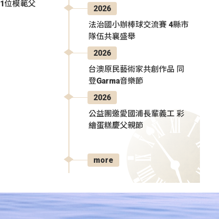
1位模範父
2026
法治國小辦棒球交流賽 4縣市
隊伍共襄盛舉
2026
台澳原民藝術家共創作品 同
登Garma音樂節
2026
公益團邀愛國浦長輩義工 彩
繪蛋糕慶父親節
more