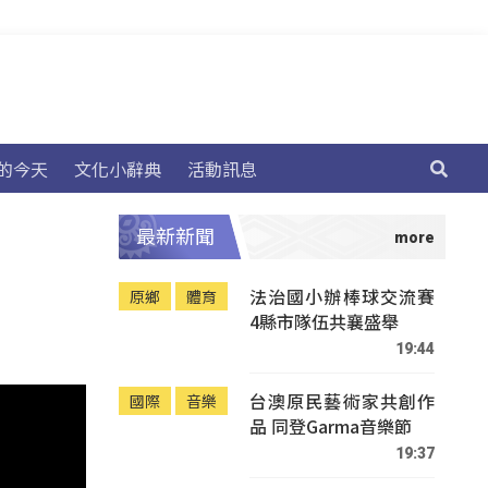
的今天
文化小辭典
活動訊息
最新新聞
法治國小辦棒球交流賽
原鄉
體育
4縣市隊伍共襄盛舉
19:44
台澳原民藝術家共創作
國際
音樂
品 同登Garma音樂節
19:37