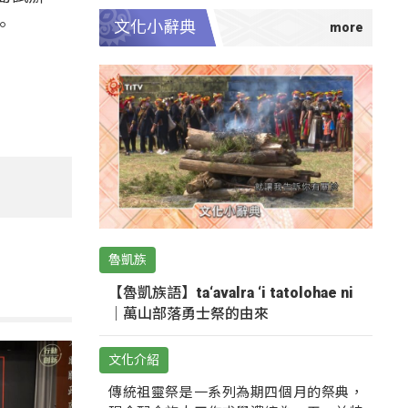
。
文化小辭典
魯凱族
【魯凱族語】ta‘avalra ‘i tatolohae ni
｜萬山部落勇士祭的由來
文化介紹
傳統祖靈祭是一系列為期四個月的祭典，