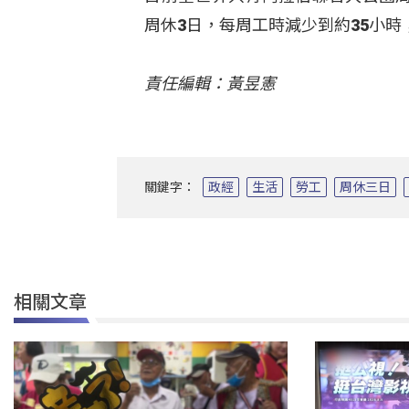
周休3日，每周工時減少到約35小
責任編輯：黃昱憲
關鍵字：
政經
生活
勞工
周休三日
相關文章