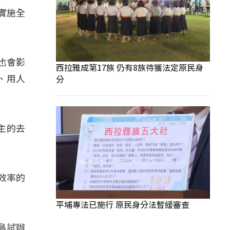
實施全
也會影
西拉雅成第17族 仍有8族待獲法定原民身
分
、用人
主的去
效率的
平埔專法已施行 原民身分法暫緩審查
島試辦