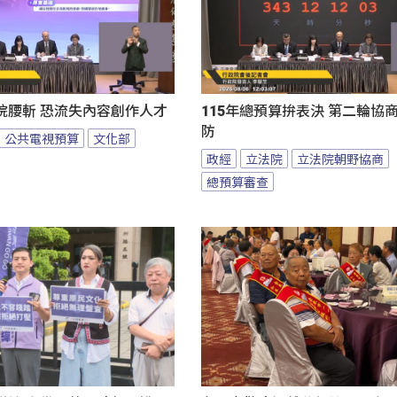
院腰斬 恐流失內容創作人才
115年總預算拚表決 第二輪協
防
公共電視預算
文化部
政經
立法院
立法院朝野協商
總預算審查