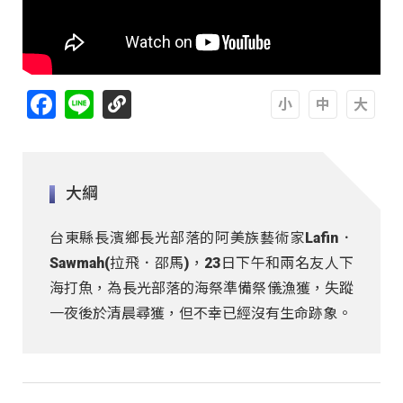
Facebook
Line
A
A
A
大綱
台東縣長濱鄉長光部落的阿美族藝術家Lafin．
Sawmah(拉飛．邵馬)，23日下午和兩名友人下
海打魚，為長光部落的海祭準備祭儀漁獲，失蹤
一夜後於清晨尋獲，但不幸已經沒有生命跡象。