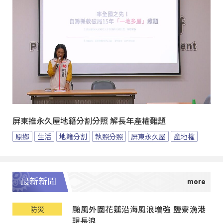
屏東推永久屋地籍分割分照 解長年產權難題
原鄉
生活
地籍分割
執照分照
屏東永久屋
產地權
最新新聞
颱風外圍花蓮沿海風浪增強 鹽寮漁港
防災
現長浪