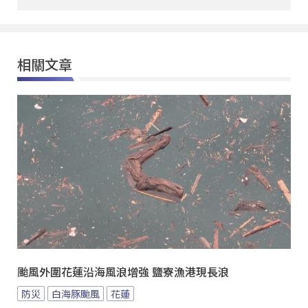
相關文章
颱風外圍花蓮沿海風浪增強 鹽寮漁港現長浪
防災
白海豚颱風
花蓮