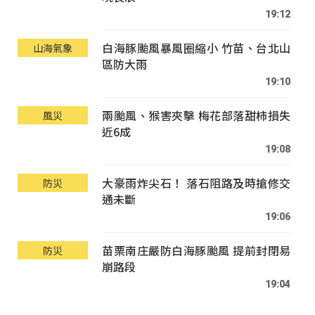
19:12
白海豚颱風暴風圈縮小 竹苗、台北山
山海氣象
區防大雨
19:10
兩颱風、猴害夾擊 梅花部落甜柿損失
風災
近6成
19:08
大豪雨炸尖石！ 落石阻路及時搶修交
防災
通未斷
19:06
苗栗南庄嚴防白海豚颱風 提前封閉易
防災
崩路段
19:04