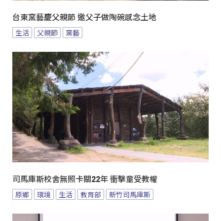
台東窯藝慶父親節 邀父子做陶碗感念土地
生活
父親節
窯藝
司馬庫斯校舍無照卡關22年 衝擊童受教權
原鄉
環境
生活
教育部
新竹司馬庫斯