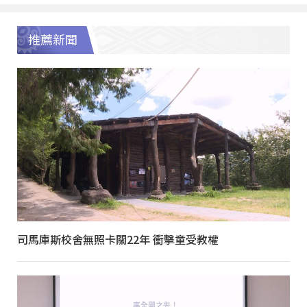
推薦新聞
司馬庫斯校舍無照卡關22年 衝擊童受教權