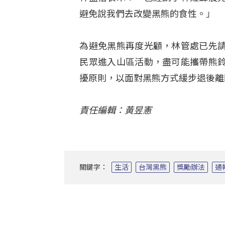
避免說我們去改變黑熊的食性。」
為避免黑熊再度光顧，林管處已先
民眾進入山區活動，盡可能攜帶熊
擾原則，以面對黑熊方式緩步退後離
責任編輯：黃昱憲
關鍵字：
生活
台灣黑熊
獎勵辦法
通