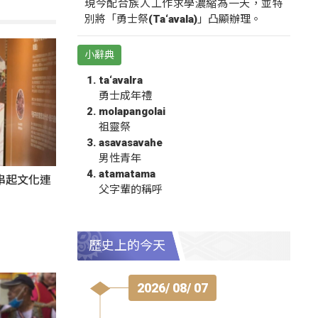
現今配合族人工作求學濃縮為一天，並特
別將「勇士祭(Ta‘avala)」凸顯辦理。
小辭典
ta‘avalra
勇士成年禮
molapangolai
祖靈祭
asavasavahe
男性青年
atamatama
氛串起文化連
父字輩的稱呼
歷史上的今天
2026/ 08/ 07