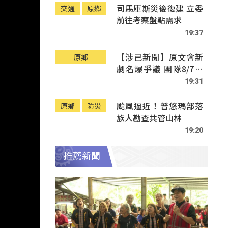
司馬庫斯災後復建 立委
交通
原鄉
前往考察盤點需求
19:37
【涉己新聞】原文會新
原鄉
劇名爆爭議 團隊8/7赴
Tafalong致歉
19:31
颱風逼近！普悠瑪部落
原鄉
防災
族人勘查共管山林
19:20
推薦新聞