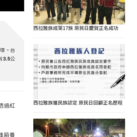
西拉雅族成第17族 原民日慶賀正名成功
破壞。台
3.5公
西拉雅族獲民族認定 原民日回顧正名歷程
透過紅
蜂箱養