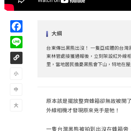
Facebook
大綱
Line
台東傳出黑熊出沒！ 一隻亞成體的台灣
東林管處接獲通報後，立刻架設紅外線相
里，當地居民擔憂黑熊會下山，特地在屋
A
原本該是擺放整齊蜂箱卻無故被開
A
外線相機才發現原來兇手是牠！
A
一隻台灣黑熊被拍到出沒在蜂箱旁