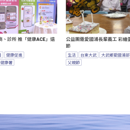
、診所 推「健康ACE」遠
公益團邀愛國浦長輩義工 彩繪
節
日
健康促進
生活
台東大武
大武鄉愛國浦部
民健康署
父親節