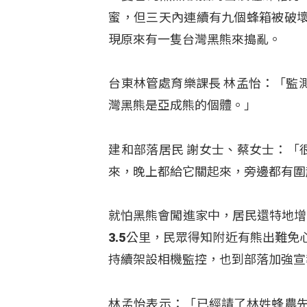
蜜，但三天內連續有九個蜂箱被破
現原來有一隻台灣黑熊來搗亂。
台東林管處育樂課長 林孟怡：「監
灣黑熊是亞成熊的個體。」
建和部落居民 謝女士、蔡女士：「
來，晚上都給它關起來，旁邊都有圍
就怕黑熊會闖進家中，居民還特地增
3.5公里，民眾得知附近有熊出難
持續架設相機監控，也到部落加強宣
林孟怡表示：「已經請了林姓蜂農