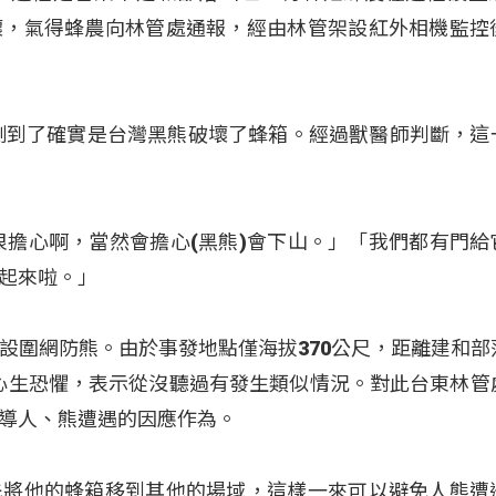
壞，氣得蜂農向林管處通報，經由林管架設紅外相機監控
測到了確實是台灣黑熊破壞了蜂箱。經過獸醫師判斷，這
很擔心啊，當然會擔心(黑熊)會下山。」「我們都有門給
起來啦。」
設圍網防熊。由於事發地點僅海拔370公尺，距離建和部
免心生恐懼，表示從沒聽過有發生類似情況。對此台東林管
導人、熊遭遇的因應作為。
先將他的蜂箱移到其他的場域，這樣一來可以避免人熊遭