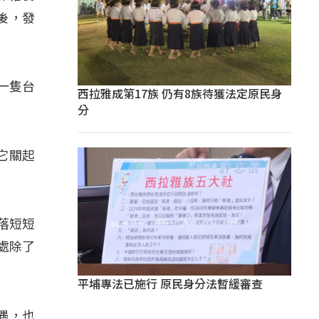
後，發
一隻台
西拉雅成第17族 仍有8族待獲法定原民身
分
它關起
落短短
處除了
平埔專法已施行 原民身分法暫緩審查
遇，也