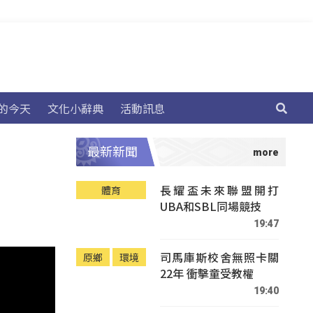
的今天
文化小辭典
活動訊息
最新新聞
長耀盃未來聯盟開打
體育
UBA和SBL同場競技
19:47
司馬庫斯校舍無照卡關
原鄉
環境
22年 衝擊童受教權
19:40