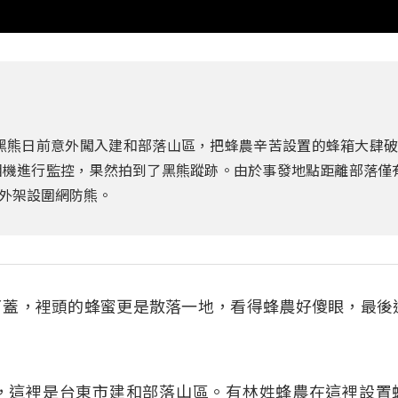
黑熊日前意外闖入建和部落山區，把蜂農辛苦設置的蜂箱大肆
機進行監控，果然拍到了黑熊蹤跡。由於事發地點距離部落僅有
外架設圍網防熊。
了蓋，裡頭的蜂蜜更是散落一地，看得蜂農好傻眼，最後
，這裡是台東市建和部落山區。有林姓蜂農在這裡設置