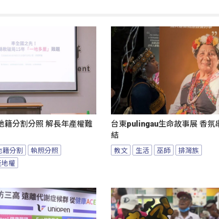
地籍分割分照 解長年產權難
台東pulingau生命故事展 香
結
地籍分割
執照分照
教文
生活
巫師
排灣族
產地權