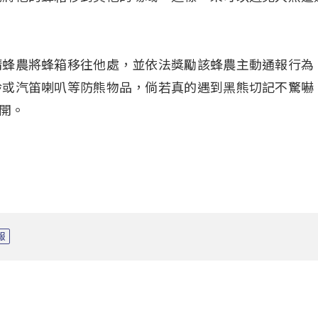
請蜂農將蜂箱移往他處，並依法獎勵該蜂農主動通報行為
鈴或汽笛喇叭等防熊物品，倘若真的遇到黑熊切記不驚嚇
開。
報