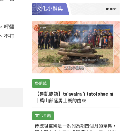
文化小辭典
。呼籲
、不打
魯凱族
【魯凱族語】ta‘avalra ‘i tatolohae ni
｜萬山部落勇士祭的由來
文化介紹
傳統祖靈祭是一系列為期四個月的祭典，