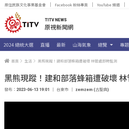
原住民族文化事業基金會
Facebook 粉絲專頁
YouTube 頻道
TITV NEWS
原視新聞網
2024 總統大選
直播
最新
山海氣象
總覽
專題
首頁
生活
黑熊現蹤！建和部落蜂箱遭破壞 林管處即時監測
黑熊現蹤！建和部落蜂箱遭破壞 林
發布：2023-06-13 19:01
台東市
zemzem (古聖典)